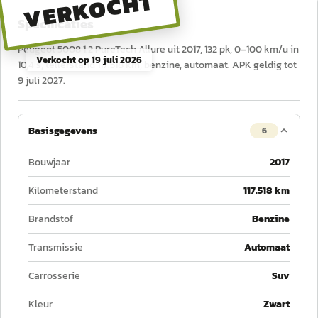
VERKOCHT
Specificaties
Peugeot 5008 1.2 PureTech Allure uit 2017, 132 pk, 0–100 km/u in
Verkocht op
19 juli 2026
10,4 s, tellerstand 117.518 km, benzine, automaat. APK geldig tot
9 juli 2027.
Basisgegevens
6
Bouwjaar
2017
Kilometerstand
117.518 km
Brandstof
Benzine
Transmissie
Automaat
Carrosserie
Suv
Kleur
Zwart