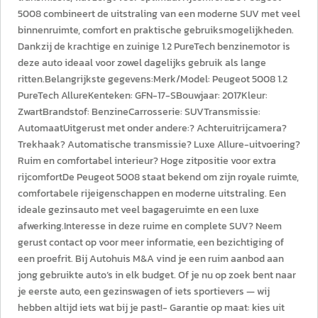
5008 combineert de uitstraling van een moderne SUV met veel
binnenruimte, comfort en praktische gebruiksmogelijkheden.
Dankzij de krachtige en zuinige 1.2 PureTech benzinemotor is
deze auto ideaal voor zowel dagelijks gebruik als lange
ritten.Belangrijkste gegevens:Merk/Model: Peugeot 5008 1.2
PureTech AllureKenteken: GFN-17-SBouwjaar: 2017Kleur:
ZwartBrandstof: BenzineCarrosserie: SUVTransmissie:
AutomaatUitgerust met onder andere:? Achteruitrijcamera?
Trekhaak? Automatische transmissie? Luxe Allure-uitvoering?
Ruim en comfortabel interieur? Hoge zitpositie voor extra
rijcomfortDe Peugeot 5008 staat bekend om zijn royale ruimte,
comfortabele rijeigenschappen en moderne uitstraling. Een
ideale gezinsauto met veel bagageruimte en een luxe
afwerking.Interesse in deze ruime en complete SUV? Neem
gerust contact op voor meer informatie, een bezichtiging of
een proefrit. Bij Autohuis M&A vind je een ruim aanbod aan
jong gebruikte auto’s in elk budget. Of je nu op zoek bent naar
je eerste auto, een gezinswagen of iets sportievers — wij
hebben altijd iets wat bij je past!- Garantie op maat: kies uit