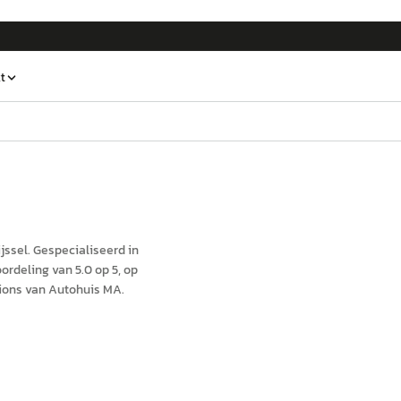
t
ijssel
.
Gespecialiseerd in
rdeling van 5.0 op 5, op
ions van Autohuis MA.