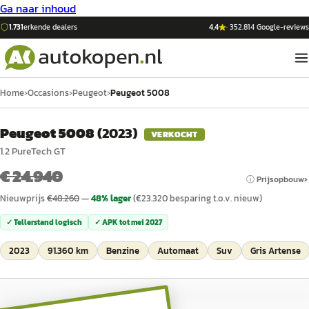
Ga naar inhoud
1.731
erkende dealers
4,4
·
352.814
Google-reviews
Home
›
Occasions
›
Peugeot
›
Peugeot 5008
Peugeot 5008
(
2023
)
VERKOCHT
1.2 PureTech GT
€ 24.940
ⓘ Prijsopbouw
Nieuwprijs
€
48.260
—
48
% lager
(€
23.320
besparing t.o.v. nieuw)
✓ Tellerstand logisch
✓ APK tot
mei 2027
2023
91.360 km
Benzine
Automaat
Suv
Gris Artense