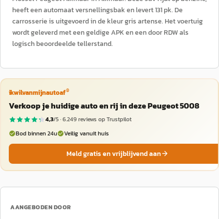
heeft een automaat versnellingsbak en levert 131 pk. De
carrosserie is uitgevoerd in de kleur gris artense. Het voertuig
wordt geleverd met een geldige APK en een door RDW als
logisch beoordeelde tellerstand.
®
ikwilvanmijnautoaf
Verkoop je huidige auto en rij in deze Peugeot 5008
4,3
/5 ·
6.249
reviews op Trustpilot
Bod binnen 24u
Veilig vanuit huis
Meld gratis en vrijblijvend aan
AANGEBODEN DOOR