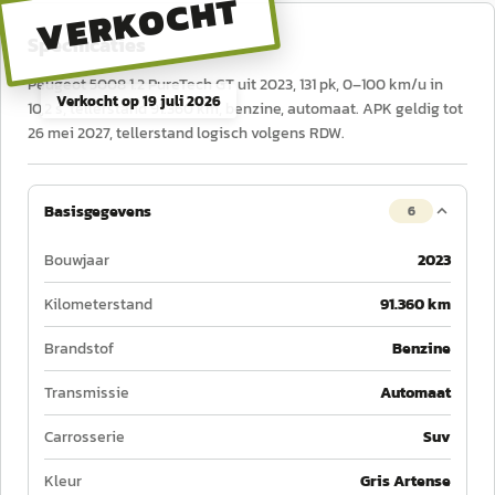
VERKOCHT
Specificaties
Peugeot 5008 1.2 PureTech GT uit 2023, 131 pk, 0–100 km/u in
Verkocht op
19 juli 2026
10,2 s, tellerstand 91.360 km, benzine, automaat. APK geldig tot
26 mei 2027, tellerstand logisch volgens RDW.
Basisgegevens
6
Bouwjaar
2023
Kilometerstand
91.360 km
Brandstof
Benzine
Transmissie
Automaat
Carrosserie
Suv
Kleur
Gris Artense