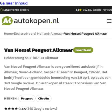
Ga naar inhoud
1.666
erkende dealers
4,4
·
352.887
Google-reviews
Home
›
Dealers
›
Noord-Holland
›
Alkmaar
›
Van Mossel Peugeot Alkmaar
Van Mossel Peugeot Alkmaar
Geverifieerd
Helderseweg 55B
·
1817 BB
Alkmaar
Van Mossel Peugeot Alkmaar
is een
geverifieerd
auto
bedrijf in
Alkmaar
, Noord-Holland
.
Gespecialiseerd in Peugeot, Citroën.
Het
bedrijf heeft een gemiddelde beoordeling van 3.9 op 5, op basis van
340 Google reviews.
Op autokopen.nl staan 53 occasions van Van
Mossel Peugeot Alkmaar.
MERKEN:
Peugeot
Citroën
★★★★
☆
3.9
(
340
Google reviews)