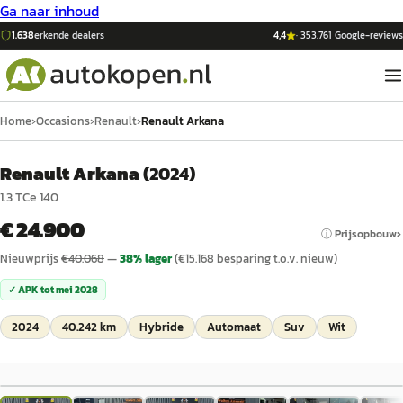
Ga naar inhoud
1.638
erkende dealers
4,4
·
353.761
Google-reviews
Home
›
Occasions
›
Renault
›
Renault Arkana
Renault Arkana
(
2024
)
1.3 TCe 140
€ 24.900
ⓘ Prijsopbouw
Nieuwprijs
€
40.068
—
38
% lager
(€
15.168
besparing t.o.v. nieuw)
✓ APK tot
mei 2028
2024
40.242 km
Hybride
Automaat
Suv
Wit
1
/
24