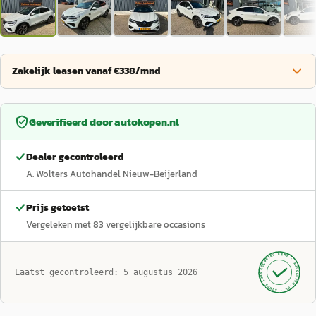
Zakelijk leasen vanaf €338/mnd
Geverifieerd door
autokopen.nl
Dealer gecontroleerd
A. Wolters Autohandel Nieuw-Beijerland
Prijs getoetst
Vergeleken met
83
vergelijkbare occasions
GECONTROLEERD ·
AUTOKOPEN.NL
Laatst gecontroleerd:
5 augustus 2026
· SINDS 1999 ·