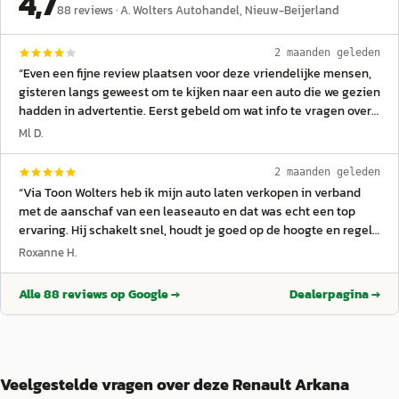
4,7
88
reviews ·
A. Wolters Autohandel
, Nieuw-Beijerland
2 maanden geleden
“
Even een fijne review plaatsen voor deze vriendelijke mensen,
gisteren langs geweest om te kijken naar een auto die we gezien
hadden in advertentie. Eerst gebeld om wat info te vragen over
de auto en gevraagd wat we voor onze inruil auto kregen
Ml D.
ongeveer want als we te ver uit elkaar zitten is dat gat haast niet
te dichten maar we hadden ongeveer het zelfde in gedachten en
2 maanden geleden
dan kom je er meestal wel uit. Eenmaal aangekomen en de
“
Via Toon Wolters heb ik mijn auto laten verkopen in verband
aangeboden auto was precies zoals in advertentie en werden
met de aanschaf van een leaseauto en dat was echt een top
vriendelijk ontvangen en lieten ons rustig naar de auto kijken
ervaring. Hij schakelt snel, houdt je goed op de hoogte en regelt
en konden uiteraard een proefrit maken ondanks dat de auto
alles tot in de puntjes. Geen gedoe, gewoon duidelijk en eerlijk.
Roxanne H.
binnen stond(halve showroom moest leeg)...omdat ze nog een
Ik ben super tevreden over het hele traject. Zeker een aanrader!
”
andere interessante auto hadden staan gingen we twijfelen en
Alle
88
reviews op Google →
Dealerpagina →
konden met beide rijden was geen probleem... Na gereden te
hebben met de auto waar we voor kwamen en er qua prijs uit
waren toch nog geen besluit genomen omdat we misschien naar
dat andere model gingen kijken maar dan die niet bij hun stond
omdat die qua opties en kleur niet de onze was maar onder weg
Veelgestelde vragen over deze Renault Arkana
naar huis de voor en tegens van de twee modellen te hebben