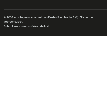
© 2026
Autokopen
(onderdeel van Dealerdirect Media B.V.). Alle rechten
voorbehouden.
Gebruiksvoorwaarden
Privacybeleid