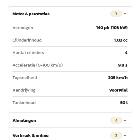
Motor & prestaties
7
Vermogen
140 pk (103 kW)
Cilinderinhoud
1332 cc
Aantal cilinders
4
Acceleratie (0-100 km/u)
9.8 s
Topsnelheid
205 km/h
Aandrijving
Voorwiel
Tankinhoud
50 l
Afmetingen
4
Verbruik & milieu
3