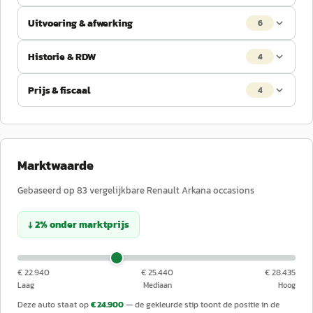
Uitvoering & afwerking
6
Historie & RDW
4
Prijs & fiscaal
4
Marktwaarde
Gebaseerd op
83
vergelijkbare
Renault
Arkana
occasions
↓
2
%
onder
marktprijs
€ 22.940
€ 25.440
€ 28.435
Laag
Mediaan
Hoog
Deze auto staat op
€ 24.900
— de gekleurde stip toont de positie in de