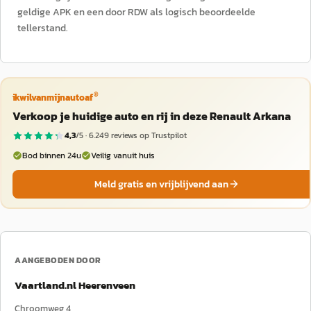
geldige APK en een door RDW als logisch beoordeelde
tellerstand.
®
ikwilvanmijnautoaf
Verkoop je huidige auto en rij in deze Renault Arkana
4,3
/5 ·
6.249
reviews op Trustpilot
Bod binnen 24u
Veilig vanuit huis
Meld gratis en vrijblijvend aan
AANGEBODEN DOOR
Vaartland.nl Heerenveen
Chroomweg 4