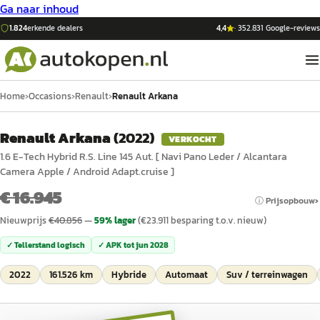
Ga naar inhoud
1.824
erkende dealers
4,4
·
352.831
Google-reviews
Home
›
Occasions
›
Renault
›
Renault Arkana
Renault Arkana
(
2022
)
VERKOCHT
1.6 E-Tech Hybrid R.S. Line 145 Aut. [ Navi Pano Leder / Alcantara
Camera Apple / Android Adapt.cruise ]
€ 16.945
ⓘ Prijsopbouw
Nieuwprijs
€
40.856
—
59
% lager
(€
23.911
besparing t.o.v. nieuw)
✓ Tellerstand logisch
✓ APK tot
jun 2028
2022
161.526 km
Hybride
Automaat
Suv / terreinwagen