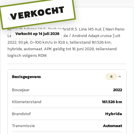
VERKOCHT
Specificaties
Renault Arkana 1.6 E-Tech Hybrid R.S. Line 145 Aut. [ Navi Pano
Verkocht op
14 juli 2026
Leder / Alcantara Camera Apple / Android Adapt.cruise ] uit
2022, 93 pk, 0–100 km/u in 10,8 s, tellerstand 161.526 km,
hybride, automaat. APK geldig tot 16 juni 2028, tellerstand
logisch volgens RDW.
Basisgegevens
6
Bouwjaar
2022
Kilometerstand
161.526 km
Brandstof
Hybride
Transmissie
Automaat