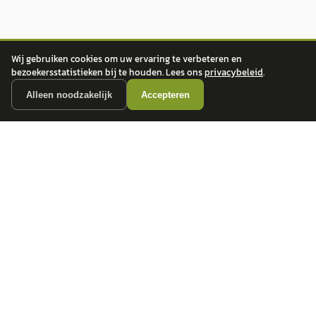
Wij gebruiken cookies om uw ervaring te verbeteren en
bezoekersstatistieken bij te houden. Lees ons
privacybeleid
.
Alleen noodzakelijk
Accepteren
autokopen.nl geeft geen financieel advies en is niet bevoegd om vragen over
financiële producten te beantwoorden. Wij verwijzen door naar erkende, AFM-
vergunde partners.
POPULAIRE MERKEN
Volkswagen
Vind jouw volgende auto bij
Toyota
betrouwbare dealers.
BMW
Mercedes-Benz
Audi