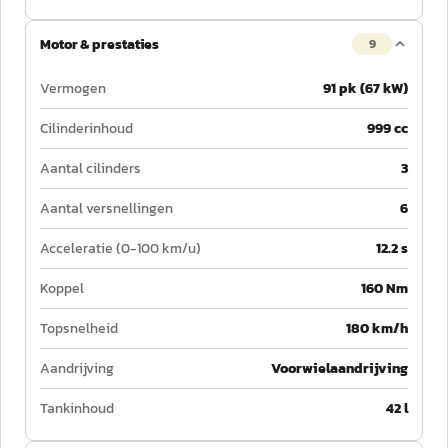
Motor & prestaties
9
Vermogen
91 pk (67 kW)
Cilinderinhoud
999 cc
Aantal cilinders
3
Aantal versnellingen
6
Acceleratie (0-100 km/u)
12.2 s
Koppel
160 Nm
Topsnelheid
180 km/h
Aandrijving
Voorwielaandrijving
Tankinhoud
42 l