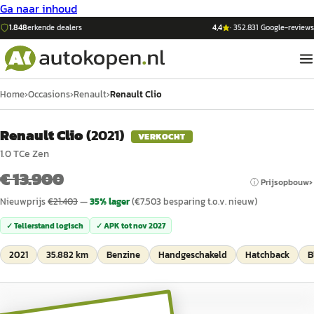
Ga naar inhoud
1.848
erkende dealers
4,4
·
352.831
Google-reviews
Home
›
Occasions
›
Renault
›
Renault Clio
Renault Clio
(
2021
)
VERKOCHT
1.0 TCe Zen
€ 13.900
ⓘ Prijsopbouw
Nieuwprijs
€
21.403
—
35
% lager
(€
7.503
besparing t.o.v. nieuw)
✓ Tellerstand logisch
✓ APK tot
nov 2027
2021
35.882 km
Benzine
Handgeschakeld
Hatchback
B