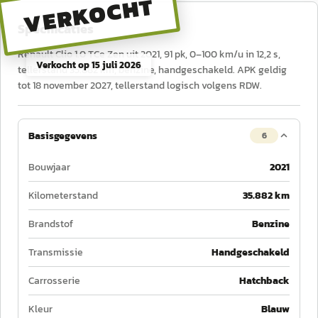
VERKOCHT
Specificaties
Renault Clio 1.0 TCe Zen uit 2021, 91 pk, 0–100 km/u in 12,2 s,
Verkocht op
15 juli 2026
tellerstand 35.882 km, benzine, handgeschakeld. APK geldig
tot 18 november 2027, tellerstand logisch volgens RDW.
Basisgegevens
6
Bouwjaar
2021
Kilometerstand
35.882 km
Brandstof
Benzine
Transmissie
Handgeschakeld
Carrosserie
Hatchback
Kleur
Blauw