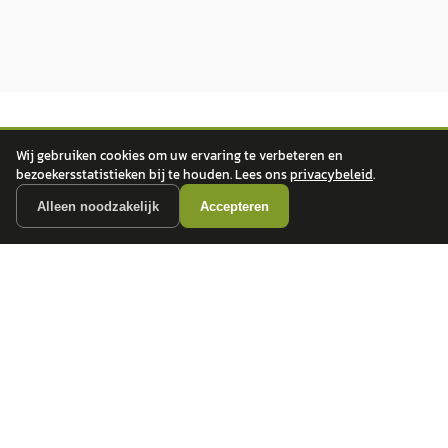
Wij gebruiken cookies om uw ervaring te verbeteren en
bezoekersstatistieken bij te houden. Lees ons
privacybeleid
.
Alleen noodzakelijk
Accepteren
autokopen.nl geeft geen financieel advies en is niet bevoegd om vragen over
financiële producten te beantwoorden. Wij verwijzen door naar erkende, AFM-
vergunde partners.
POPULAIRE MERKEN
Volkswagen
Vind jouw volgende auto bij
Toyota
betrouwbare dealers.
BMW