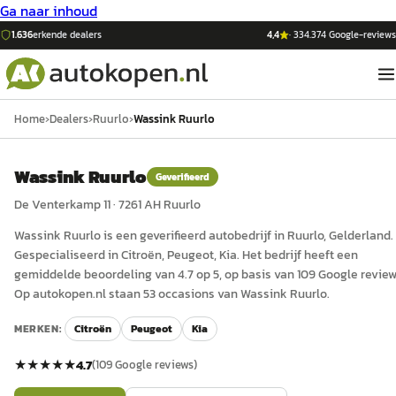
Ga naar inhoud
1.636
erkende dealers
4,4
·
334.374
Google-reviews
Home
›
Dealers
›
Ruurlo
›
Wassink Ruurlo
Wassink Ruurlo
Geverifieerd
De Venterkamp 11
·
7261 AH
Ruurlo
Wassink Ruurlo
is een
geverifieerd
auto
bedrijf in
Ruurlo
, Gelderland
.
Gespecialiseerd in Citroën, Peugeot, Kia.
Het bedrijf heeft een
gemiddelde beoordeling van 4.7 op 5, op basis van 109 Google review
Op autokopen.nl staan 53 occasions van Wassink Ruurlo.
MERKEN:
Citroën
Peugeot
Kia
★★★★★
4.7
(
109
Google reviews)