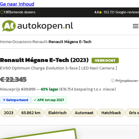
Ga naar inhoud
1.972
erkende dealers
4,4
·
352.721
Google-reviews
Home
›
Occasions
›
Renault
›
Renault Mégane E-Tech
Renault Mégane E-Tech
(
2023
)
VERKOCHT
EV60 Optimum Charge Evolution 3-fase [ LED Navi Camera ]
€ 22.345
ⓘ Prijsopbouw
Nieuwprijs
€
39.099
—
43
% lager
(€
16.754
besparing t.o.v. nieuw)
✈ Geïmporteerd
✓ APK tot
sep 2027
2023
65.862 km
Elektrisch
Automaat
Hatchback
Gris 