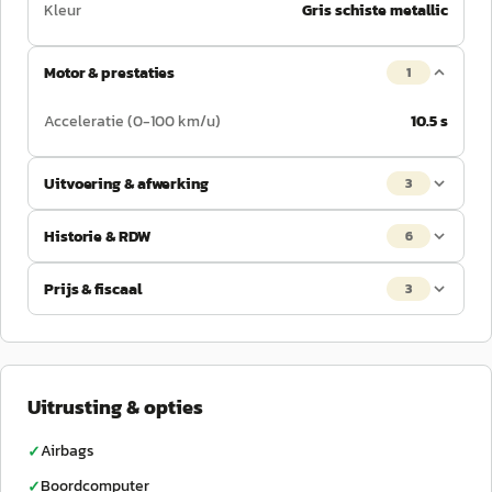
Kleur
Gris schiste metallic
Motor & prestaties
1
Acceleratie (0-100 km/u)
10.5 s
Uitvoering & afwerking
3
Historie & RDW
6
Prijs & fiscaal
3
Uitrusting & opties
Airbags
✓
Boordcomputer
✓