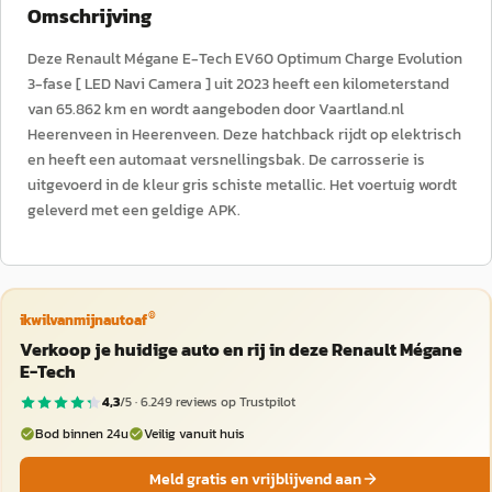
Omschrijving
Deze Renault Mégane E-Tech EV60 Optimum Charge Evolution
3-fase [ LED Navi Camera ] uit 2023 heeft een kilometerstand
van 65.862 km en wordt aangeboden door Vaartland.nl
Heerenveen in Heerenveen. Deze hatchback rijdt op elektrisch
en heeft een automaat versnellingsbak. De carrosserie is
uitgevoerd in de kleur gris schiste metallic. Het voertuig wordt
geleverd met een geldige APK.
®
ikwilvanmijnautoaf
Verkoop je huidige auto en rij in deze Renault Mégane
E-Tech
4,3
/5 ·
6.249
reviews op Trustpilot
Bod binnen 24u
Veilig vanuit huis
Meld gratis en vrijblijvend aan