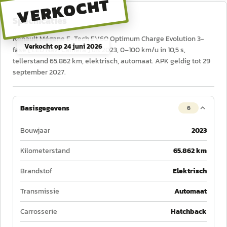
VERKOCHT
Specificaties
Renault Mégane E-Tech EV60 Optimum Charge Evolution 3-
Verkocht op
24 juni 2026
fase [ LED Navi Camera ] uit 2023, 0–100 km/u in 10,5 s,
tellerstand 65.862 km, elektrisch, automaat. APK geldig tot 29
september 2027.
Basisgegevens
6
Bouwjaar
2023
Kilometerstand
65.862 km
Brandstof
Elektrisch
Transmissie
Automaat
Carrosserie
Hatchback