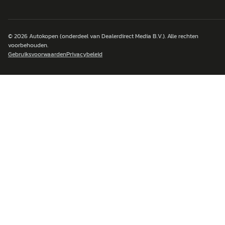
© 2026
Autokopen
(onderdeel van Dealerdirect Media B.V.). Alle rechten
voorbehouden.
Gebruiksvoorwaarden
Privacybeleid