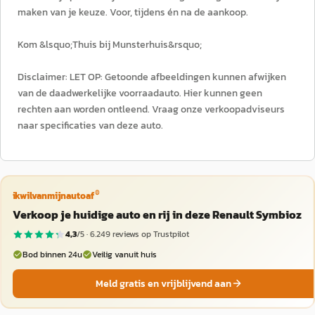
maken van je keuze. Voor, tijdens én na de aankoop.
Kom &lsquo;Thuis bij Munsterhuis&rsquo;
Disclaimer: LET OP: Getoonde afbeeldingen kunnen afwijken
van de daadwerkelijke voorraadauto. Hier kunnen geen
rechten aan worden ontleend. Vraag onze verkoopadviseurs
naar specificaties van deze auto.
®
ikwilvanmijnautoaf
Verkoop je huidige auto en rij in deze Renault Symbioz
4,3
/5 ·
6.249
reviews op Trustpilot
Bod binnen 24u
Veilig vanuit huis
Meld gratis en vrijblijvend aan