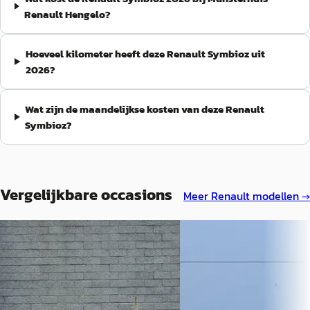
Renault Hengelo?
Hoeveel kilometer heeft deze Renault Symbioz uit
2026?
Wat zijn de maandelijkse kosten van deze Renault
Symbioz?
Vergelijkbare occasions
Meer
Renault
modellen →
A
A
Renault Symbioz
·
2026
Renault Symbioz
·
20
1.8 E-Tech full hybrid 160 esprit
1.8 E-Tech full hybrid 160 
Alpine NU 5 JAAR GARANTIE! PACK
€ 37.900
LIGHT & SOUND / PACK DRIVING &