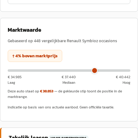
Marktwaarde
Gebaseerd op
448
vergelijkbare
Renault
Symbioz
occasions
↑
4
%
boven
marktprijs
€ 34.985
€ 37.440
€ 40.442
Laag
Mediaan
Hoog
Deze auto staat op
€ 38.853
— de gekleurde stip toont de positie in de
marktrange.
Indicatie op basis van ons actuele aanbod. Geen officiële taxatie.
Zakelijk leasen