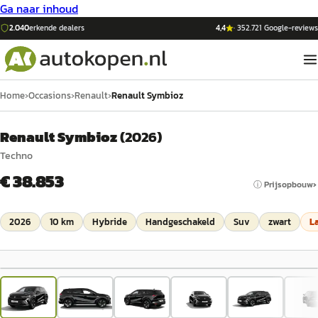
Ga naar inhoud
2.040
erkende dealers
4,4
·
352.721
Google-reviews
Home
›
Occasions
›
Renault
›
Renault Symbioz
Renault Symbioz
(
2026
)
Techno
€ 38.853
ⓘ Prijsopbouw
2026
10 km
Hybride
Handgeschakeld
Suv
zwart
L
1
/
11