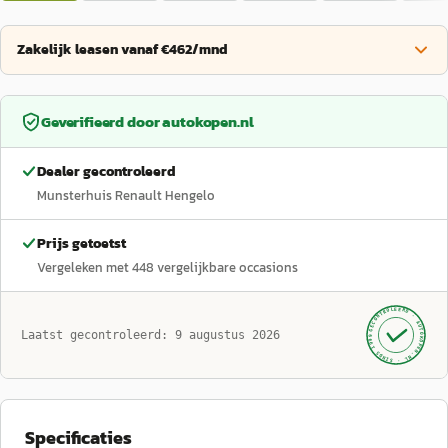
Zakelijk leasen vanaf €462/mnd
Geverifieerd door
autokopen.nl
Dealer gecontroleerd
Munsterhuis Renault Hengelo
Prijs getoetst
Vergeleken met
448
vergelijkbare occasions
GECONTROLEERD ·
AUTOKOPEN.NL
Laatst gecontroleerd:
9 augustus 2026
· SINDS 1999 ·
Specificaties