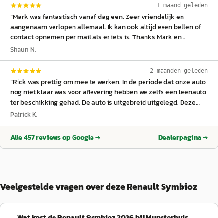
1 maand geleden
“
Mark was fantastisch vanaf dag een. Zeer vriendelijk en
aangenaam verlopen allemaal. Ik kan ook altijd even bellen of
contact opnemen per mail als er iets is. Thanks Mark en
Munsterhuis!
”
Shaun N.
2 maanden geleden
“
Rick was prettig om mee te werken. In de periode dat onze auto
nog niet klaar was voor aflevering hebben we zelfs een leenauto
ter beschikking gehad. De auto is uitgebreid uitgelegd. Deze
rijdt heerlijk, wel even wat tijd nodig gehad om alles uit te
Patrick K.
zoeken. Vooral het online activeren en de advanced connect
databundel verliep wat vaag, dit liep na een paar dagen.
Alle
457
reviews op Google →
Dealerpagina →
Blijkbaar heeft dit wat tijd nodig.
”
Veelgestelde vragen over deze Renault Symbioz
Wat kost de Renault Symbioz 2026 bij Munsterhuis