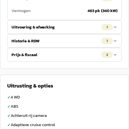
Vermogen
463 pk (340 kW)
Uitvoering & afwerking
1
Historie & RDW
1
Prijs & fiscaal
2
Uitrusting & opties
4 WD
✓
ABS
✓
Achteruit rij camera
✓
Adaptieve cruise control
✓