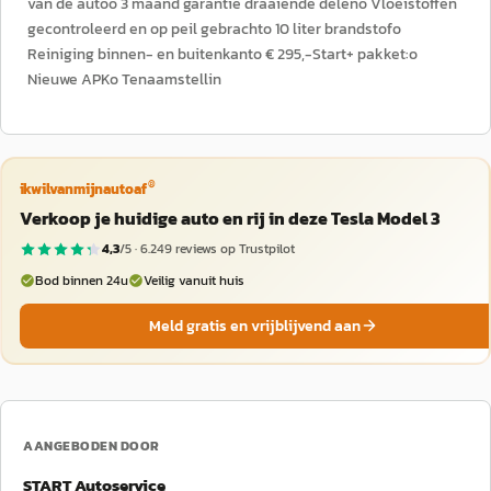
van de autoo 3 maand garantie draaiende deleno Vloeistoffen
gecontroleerd en op peil gebrachto 10 liter brandstofo
Reiniging binnen- en buitenkanto € 295,-Start+ pakket:o
Nieuwe APKo Tenaamstellin
®
ikwilvanmijnautoaf
Verkoop je huidige auto en rij in deze Tesla Model 3
4,3
/5 ·
6.249
reviews op Trustpilot
Bod binnen 24u
Veilig vanuit huis
Meld gratis en vrijblijvend aan
AANGEBODEN DOOR
START Autoservice