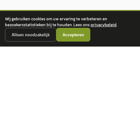
Wij gebruiken cookies om uw ervaring te verbeteren en
bezoekersstatistieken bij te houden. Lees ons
privacybeleid
.
Alleen noodzakelijk
Accepteren
autokopen.nl geeft geen financieel advies en is niet bevoegd om vragen over
financiële producten te beantwoorden. Wij verwijzen door naar erkende, AFM-
vergunde partners.
POPULAIRE MERKEN
Volkswagen
Vind jouw volgende auto bij
Toyota
betrouwbare dealers.
BMW
Mercedes-Benz