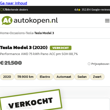
Ga naar inhoud
1.764
erkende dealers
4,4
·
352.814
Google-reviews
Home
›
Occasions
›
Tesla
›
Tesla Model 3
Tesla Model 3
(
2020
)
VERKOCHT
Performance AWD 75 kWh Pano ACC pm SOH 88,7%
€ 21.500
ⓘ Prijsopbouw
2020
119.900 km
Electro
Automaat
Sedan
Zwart
VERKOCHT
Specificaties