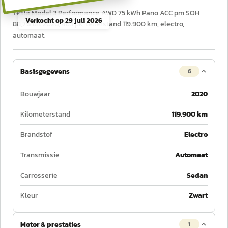
Tesla Model 3 Performance AWD 75 kWh Pano ACC pm SOH
Verkocht op
29 juli 2026
88,7% uit 2020, 463 pk, tellerstand 119.900 km, electro,
automaat.
Basisgegevens
6
Bouwjaar
2020
Kilometerstand
119.900 km
Brandstof
Electro
Transmissie
Automaat
Carrosserie
Sedan
Kleur
Zwart
Motor & prestaties
1