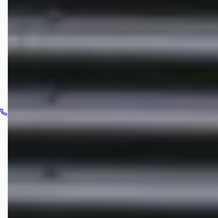
Welke automerken verkoopt START Autoservice?
Hoe neem ik contact op met START Autoservice?
Bel dealer
Routebeschrijving