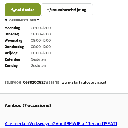
Bel dealer
Routebeschrijving
OPENINGSTIJDEN
Maandag
08:00–17:00
Dinsdag
08:00–17:00
Woensdag
08:00–17:00
Donderdag
08:00–17:00
Vrijdag
08:00–17:00
Zaterdag
Gesloten
Zondag
Gesloten
0538200932
www.startautoservice.nl
TELEFOON
WEBSITE
Aanbod (7 occasions)
Alle merken
Volkswagen
2
Audi
1
BMW
1
Fiat
1
Renault
1
SEAT
1