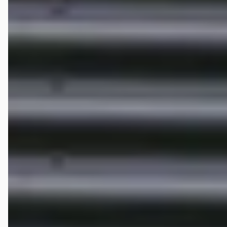
Google reviews over
START Autoservice
Caitlynn Engels
★★★★★
maart 2026
In september een Audi Q2 gekocht en daarbij ontzettend fijn
geholpen. Voor de aflevering is de auto nog netjes nagekeken en
piekfijn afgeleverd. Na een maand wilde ik toch graag cruise control
laten installeren, en ook dat was geen enkel probleem. Top garage!
Ali Morad
★★★★★
juni 2026
Auto op afstand getaxeerd door Casper. Helemaal vanuit rotterdam
gekomen. Goed ontvangen door Eric. Ingeruild, en weggereden in een
leuke auto! Eerlijk, transparant en vriendelijk. Dankjewel voor de fijne
ervaring!