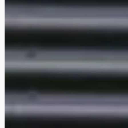
januari 2026
Vorige week hier een Mini Countryman gekocht. Was voor ons een
behoorlijke afstand en wij wilden alles op vrijdagmiddag
afhandelen. Was geen probleem, auto APK gekeurd, rijklaar gemaakt
en meteen mee naar huis gereden. Zeer content met de auto en de
service !
Veelgestelde vragen over START Autoservice
Wat zijn de openingstijden van START Autoservice?
Hoe wordt START Autoservice beoordeeld?
Hoeveel occasions heeft START Autoservice?
Welke brandstoftypen biedt START Autoservice aan?