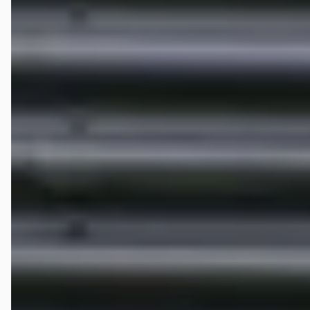
Bwdr
★★★★★
maart 2026
Occasion gekocht en een goede ervaring gehad. Ik werd vriendelijk
geholpen met enige vragen die ik had, er werd rustig de tijd
genomen om alles uit te leggen. Eerlijk advies en garantie gekregen.
Ook kon ik mijn auto inruilen. Een heel fijn bedrijf!
Jo-ann Verschoor
★★★★★
februari 2026
Zeer tevreden! Onlangs hier een auto gekocht en ik ben super
tevreden over de hele ervaring. Vanaf het eerste contact werd ik
vriendelijk en professioneel geholpen. Er werd goed meegedacht,
alle afspraken werden netjes nagekomen en ik kreeg duidelijke uitleg
zonder opdringerig verkoopgedrag. De auto werd keurig afgeleverd
en alles was tot in de puntjes geregeld. Je merkt dat dit een
betrouwbaar autobedrijf is dat service en klanttevredenheid hoog in
het vaandel heeft staan. Ik kan dit autobedrijf zeker aanraden en kom
hier in de toekomst graag weer terug!
Winfred Walta
★★★★★