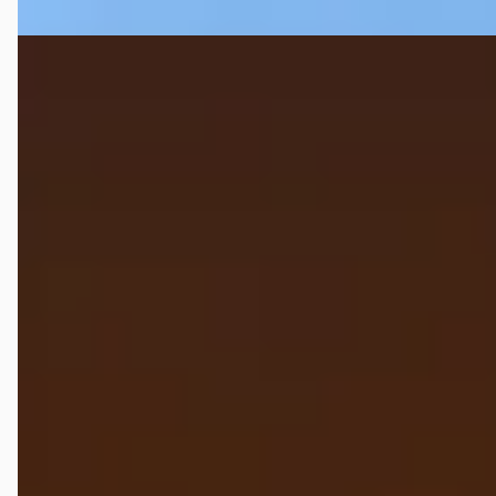
Volkswagen Caddy
·
2017
L2H1 Airco Betimmering Bluetooth 1ste eigenaar
€ 6.250
v.a. € 132/mnd
Scherp geprijsd
2017 · 309.900 km · Diesel · Handgeschakeld
START Autoservice
· HAAKSBERGEN
4,8
(
40
)
108 dagen geleden geplaatst
Bekijk aanbieding →
Vergelijk