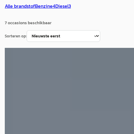
Alle brandstof
Benzine
4
Diesel
3
7
occasion
s
beschikbaar
Sorteren op:
BMW X3
·
2019
xDrive20i High Executive M Sport Pano Leer HUD 1e eigenaa
€ 24.900
v.a. € 528/mnd
Scherp geprijsd
2019 · 184.900 km · Benzine · Automaat
START Autoservice
· HAAKSBERGEN
4,8
(
40
)