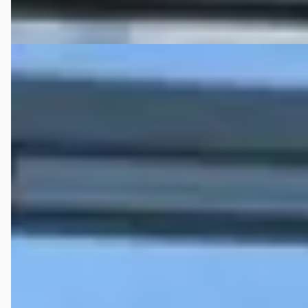
Vergelijk
Volkswagen Transporter
·
2013
Highline 140 PK DSG LWB CarPlay taxfree
€ 11.950
v.a. € 253/mnd
Scherp geprijsd
2013 · 299.900 km · Diesel · Automaat
START Autoservice
· HAAKSBERGEN
4,8
(
40
)
45 dagen geleden geplaatst
Bekijk aanbieding →
Vergelijk