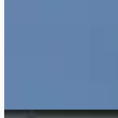
Fiat Panda
·
2010
1.2 Edizione Cool Airco Radio Trekhaak
€ 3.750
v.a. € 79/mnd
Scherp geprijsd
2010 · 109.900 km · Benzine · Handgeschakeld
START Autoservice
· HAAKSBERGEN
4,8
(
40
)
97 dagen geleden geplaatst
Bekijk aanbieding →
Vergelijk
SEAT Leon
·
2021