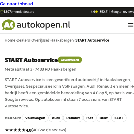
Ga naar inhoud
1.697
erkende dealers
4,4
·
352.814
Google-reviews
Home
›
Dealers
›
Overijssel
›
Haaksbergen
›
START Autoservice
START Autoservice
Geverifieerd
Metaalstraat 3
·
7483 PD
Haaksbergen
START Autoservice
is een
geverifieerd
auto
bedrijf in
Haaksbergen
,
Overijssel
.
Gespecialiseerd in Volkswagen, Audi, Renault en meer.
H
bedrijf heeft een gemiddelde beoordeling van 4.8 op 5, op basis van
Google reviews.
Op autokopen.nl staan 7 occasions van START
Autoservice.
MERKEN:
Volkswagen
Audi
Renault
Fiat
BMW
SEAT
★★★★★
4.8
(
40
Google reviews)