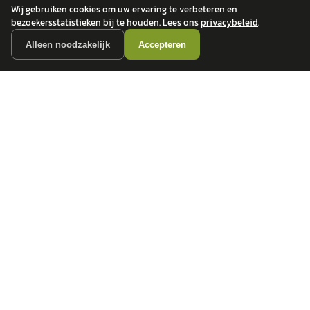
Wij gebruiken cookies om uw ervaring te verbeteren en
bezoekersstatistieken bij te houden. Lees ons
privacybeleid
.
POPULAIRE MERKEN
Alleen noodzakelijk
Accepteren
Volkswagen
Vind jouw volgende auto bij
Toyota
betrouwbare dealers.
BMW
Mercedes-Benz
Audi
Ford
Opel
Peugeot
ONTDEK
CONTACT
Auto's
info@
autokopen.nl
+31 53 208 4490
Nieuws
Josink Maatweg 43
Marktdata