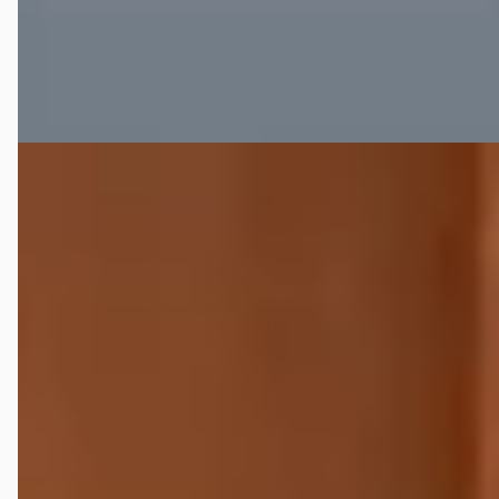
92 dagen geleden geplaatst
Bekijk aanbieding →
Vergelijk
Audi A1
·
2014
Sportback 1.2 Admired S line Cruise Navi Clima
€ 7.950
v.a. € 169/mnd
Scherp geprijsd
2014 · 189.900 km · Benzine · Handgeschakeld
START Autoservice
· HAAKSBERGEN
4,8
(
40
)
37 dagen geleden geplaatst