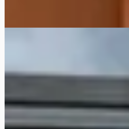
Bekijk aanbieding →
Vergelijk
Renault Trafic
·
2021
2.0 L2H1 MultiJet 145 PK CarPlay 6 Persoons PDC Cruise Euro
€ 13.750
v.a. € 291/mnd
Scherp geprijsd
2021 · 189.000 km · Diesel · Handgeschakeld
START Autoservice
· HAAKSBERGEN
4,8
(
40
)
55 dagen geleden geplaatst
Bekijk aanbieding →