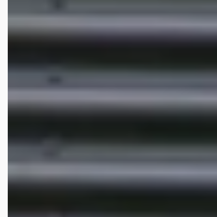
1.5 TSI 150 PK FR Launch Edition ACC CarPlay Virtual
€ 14.250
v.a. € 302/mnd
Scherp geprijsd
2021 · 167.900 km · Benzine · Handgeschakeld
START Autoservice
· HAAKSBERGEN
4,8
(
40
)
126 dagen geleden geplaatst
Bekijk aanbieding →
Vergelijk