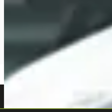
autokopen.nl geeft geen financieel advies en is niet bevoegd om vragen over
financiële producten te beantwoorden. Wij verwijzen door naar erkende, AFM-
vergunde partners.