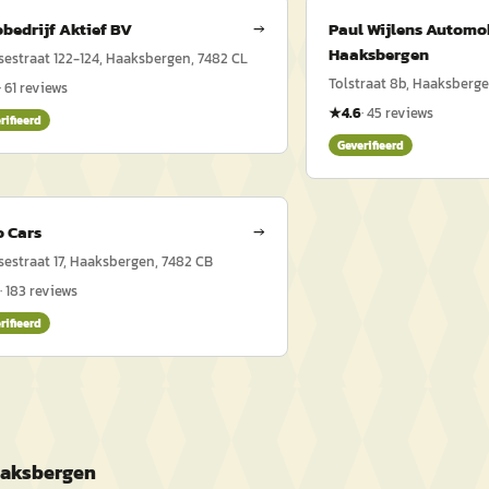
bedrijf Aktief BV
→
Paul Wijlens Automo
Haaksbergen
estraat 122-124, Haaksbergen, 7482 CL
Tolstraat 8b, Haaksberge
·
61
reviews
★
4.6
·
45
reviews
rifieerd
Geverifieerd
 Cars
→
estraat 17, Haaksbergen, 7482 CB
·
183
reviews
rifieerd
aaksbergen