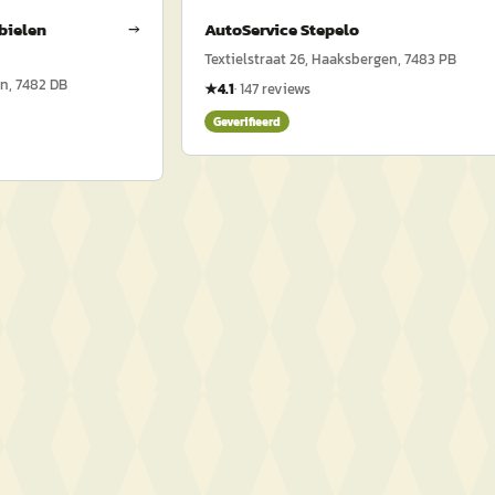
bielen
→
AutoService Stepelo
Textielstraat 26, Haaksbergen, 7483 PB
n, 7482 DB
★
4.1
·
147
reviews
Geverifieerd