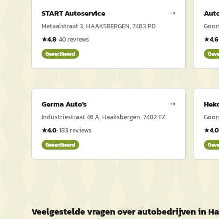
START Autoservice
→
Auto
Metaalstraat 3, HAAKSBERGEN, 7483 PD
Goors
★
4.8
·
40
reviews
★
4.6
Geverifieerd
Geve
Germa Auto's
→
Heko
Industriestraat 46 A, Haaksbergen, 7482 EZ
Goors
★
4.0
·
183
reviews
★
4.0
Geverifieerd
Geve
Veelgestelde vragen over autobedrijven in H