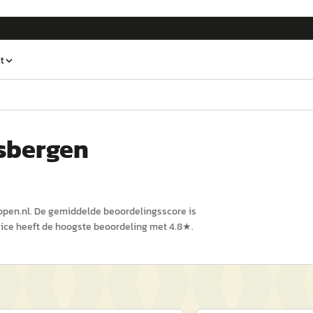
t
sbergen
open.nl
.
De gemiddelde beoordelingsscore is
ice
heeft de hoogste beoordeling met
4.8
★.