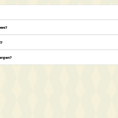
ews?
d?
bergen?