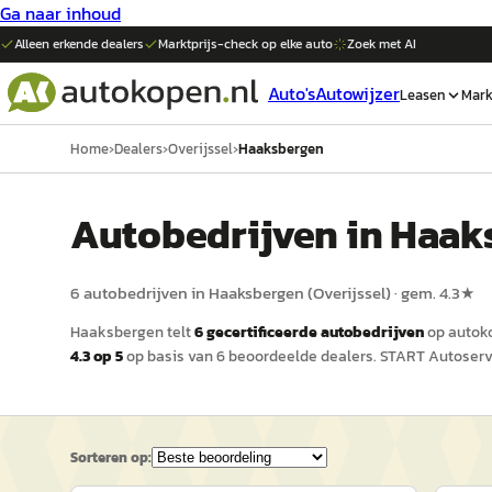
Ga naar inhoud
Alleen erkende dealers
Marktprijs-check op elke
auto
Zoek met AI
Auto's
Autowijzer
Leasen
Mark
Home
›
Dealers
›
Overijssel
›
Haaksbergen
Auto
bedrijven in
Haak
6
auto
bedrijven in
Haaksbergen
(
Overijssel
)
· gem.
4.3
★
Haaksbergen
telt
6
gecertificeerde
auto
bedrijven
op
autok
4.3
op 5
op basis van
6
beoordeelde dealers.
START Autoserv
Sorteren op: