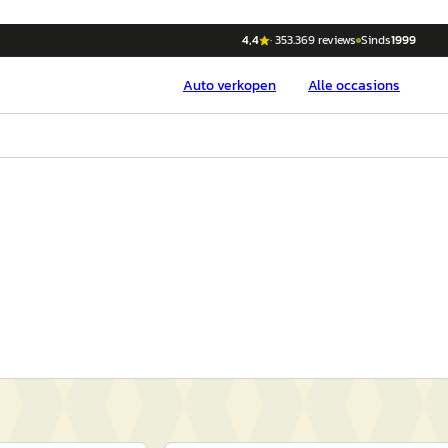
4,4
·
353.369
reviews
Sinds
1999
Auto
verkopen
Alle occasions