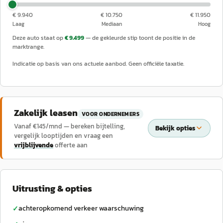
€ 9.940
€ 10.750
€ 11.950
Laag
Mediaan
Hoog
Deze auto staat op
€ 9.499
— de gekleurde stip toont de positie in de
marktrange.
Indicatie op basis van ons actuele aanbod. Geen officiële taxatie.
Zakelijk leasen
VOOR ONDERNEMERS
Vanaf €
145
/mnd — bereken bijtelling,
Bekijk opties
vergelijk looptijden en vraag een
vrijblijvende
offerte aan
Uitrusting & opties
achteropkomend verkeer waarschuwing
✓