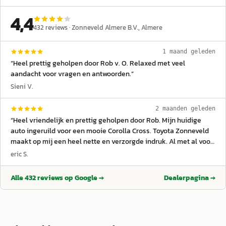
4,4
432
reviews ·
Zonneveld Almere B.V.
, Almere
1 maand geleden
“
Heel prettig geholpen door Rob v. O. Relaxed met veel
aandacht voor vragen en antwoorden.
”
Sieni V.
2 maanden geleden
“
Heel vriendelijk en prettig geholpen door Rob. Mijn huidige
auto ingeruild voor een mooie Corolla Cross. Toyota Zonneveld
maakt op mij een heel nette en verzorgde indruk. Al met al voor
mij een prettig bezoek en ik kan niet wachten om mijn nieuwe
eric S.
auto op te halen. Vandaag dan zover. De auto opgehaald,
ingepakt als kado'tje met een fles wijn. Ook deze verkoper
Alle
432
reviews op Google →
Dealerpagina →
genaamd Rob, heeft mij geweldig geholpen. Ik ben heel
tevreden hoe alles in het hele proces in verlopen. Heldere
communicatie ook door Ingrid. Vol vetrouwen ben ik een nieuwe
klant van Toyota Zonneveld! Inmiddels in zo'n tweeënhalve