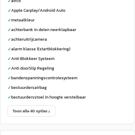
airco
✓
Apple Carplay/Android Auto
✓
metaalkleur
✓
achterbank in delen neerklapbaar
✓
achteruitrijcamera
✓
alarm klasse 1(startblokkering)
✓
Anti Blokkeer Systeem
✓
Anti doorSlip Regeling
✓
bandenspanningscontrolesysteem
✓
bestuurdersairbag
✓
bestuurdersstoel in hoogte verstelbaar
✓
Toon alle 40 opties ↓