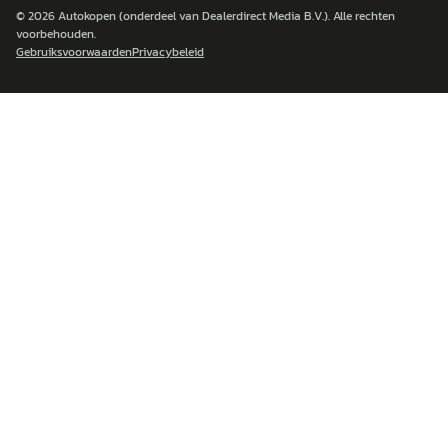
© 2026
Autokopen
(onderdeel van Dealerdirect Media B.V.). Alle rechten
voorbehouden.
Gebruiksvoorwaarden
Privacybeleid