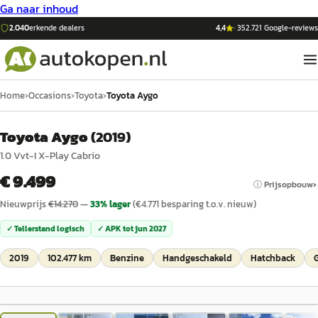
Ga naar inhoud
2.040
erkende dealers
4,4
·
352.721
Google-reviews
Home
›
Occasions
›
Toyota
›
Toyota Aygo
Toyota Aygo
(
2019
)
1.0 Vvt-I X-Play Cabrio
€ 9.499
ⓘ Prijsopbouw
Nieuwprijs
€
14.270
—
33
% lager
(€
4.771
besparing t.o.v. nieuw)
✓ Tellerstand logisch
✓ APK tot
jun 2027
2019
102.477 km
Benzine
Handgeschakeld
Hatchback
G
1
/
41