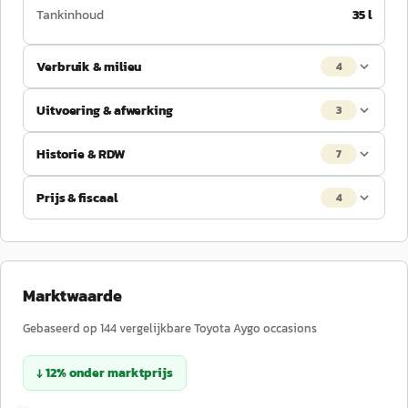
Tankinhoud
35 l
Verbruik & milieu
4
Uitvoering & afwerking
3
Historie & RDW
7
Prijs & fiscaal
4
Marktwaarde
Gebaseerd op
144
vergelijkbare
Toyota
Aygo
occasions
↓
12
%
onder
marktprijs