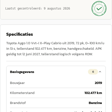
GECONTROLEERD ·
AUTOKOPEN.NL
Laatst gecontroleerd:
9 augustus 2026
· SINDS 1999 ·
Specificaties
Toyota Aygo 1.0 Vvt-I X-Play Cabrio uit 2019, 72 pk, 0–100 km/u
in 13 s, tellerstand 102.477 km, benzine, handgeschakeld. APK
geldig tot 12 juni 2027, tellerstand logisch volgens RDW.
Basisgegevens
6
Bouwjaar
2019
Kilometerstand
102.477 km
Brandstof
Benzine