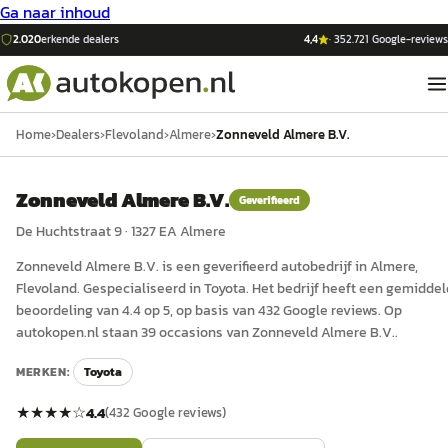
Ga naar inhoud
2.020
erkende dealers
4,4
·
352.721
Google-reviews
Home
›
Dealers
›
Flevoland
›
Almere
›
Zonneveld Almere B.V.
Zonneveld Almere B.V.
Geverifieerd
De Huchtstraat 9
·
1327 EA
Almere
Zonneveld Almere B.V.
is een
geverifieerd
auto
bedrijf in
Almere
,
Flevoland
.
Gespecialiseerd in Toyota.
Het bedrijf heeft een gemidde
beoordeling van 4.4 op 5, op basis van 432 Google reviews.
Op
autokopen.nl staan 39 occasions van Zonneveld Almere B.V..
MERKEN:
Toyota
★★★★
☆
4.4
(
432
Google reviews)