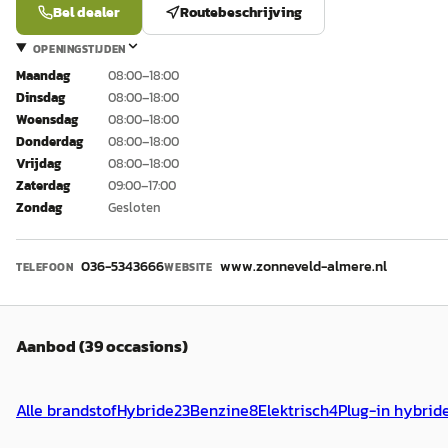
Bel dealer
Routebeschrijving
OPENINGSTIJDEN
Maandag
08:00–18:00
Dinsdag
08:00–18:00
Woensdag
08:00–18:00
Donderdag
08:00–18:00
Vrijdag
08:00–18:00
Zaterdag
09:00–17:00
Zondag
Gesloten
036-5343666
www.zonneveld-almere.nl
TELEFOON
WEBSITE
Aanbod (39 occasions)
Alle brandstof
Hybride
23
Benzine
8
Elektrisch
4
Plug-in hybrid