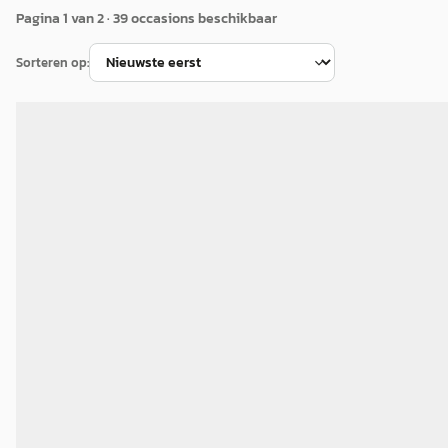
Pagina
1
van
2
·
39
occasion
s
beschikbaar
Sorteren op:
B
Toyota Corolla
·
2025
Cross Hybrid 140 Style All Seasonbanden
€ 35.499
v.a. € 753/mnd
Marktconform
2025 · 35.521 km · Hybride · Automaat
Zonneveld Almere B.V.
· Almere
4,4
(
432
)
Bekijk aanbieding →
Vergelijk