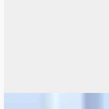
B
Toyota Corolla
·
2024
Cross Hybrid 140 Style
€ 32.999
v.a. € 700/mnd
Marktconform
2024 · 22.560 km · Hybride · Automaat
Zonneveld Almere B.V.
· Almere
4,4
(
432
)
Bekijk aanbieding →
Vergelijk
EV
A
Toyota bZ4X
·
2025