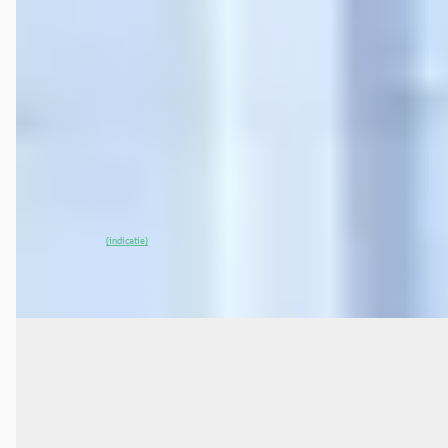
Dynamic 71 Kwh All Seasonbanden
€ 36.499
v.a. € 774/mnd
Scherp geprijsd
2025 · 16.430 km · Elektrisch · Automaat
Zonneveld Almere B.V.
· Almere
4,4
(
432
)
~
97
% SoH
Bekijk aanbieding →
(indicatie)
Vergelijk
A
Toyota Camry
·
2020
2.5 Hybrid Executive
€ 26.999