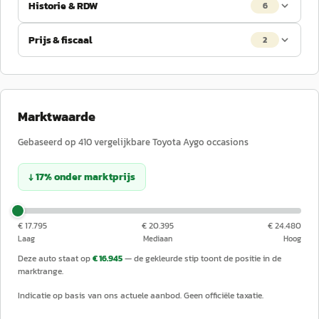
Historie & RDW
6
Prijs & fiscaal
2
Marktwaarde
Gebaseerd op
410
vergelijkbare
Toyota
Aygo
occasions
↓
17
%
onder
marktprijs
€ 17.795
€ 20.395
€ 24.480
Laag
Mediaan
Hoog
Deze auto staat op
€ 16.945
— de gekleurde stip toont de positie in de
marktrange.
Indicatie op basis van ons actuele aanbod. Geen officiële taxatie.