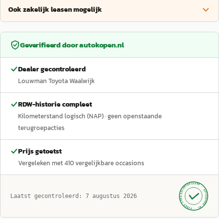
Ook zakelijk leasen mogelijk
Geverifieerd door
autokopen.nl
Dealer gecontroleerd
Louwman Toyota Waalwijk
RDW-historie compleet
Kilometerstand logisch (NAP)
· geen openstaande
terugroepacties
Prijs getoetst
Vergeleken met
410
vergelijkbare occasions
GECONTROLEERD ·
AUTOKOPEN.NL
Laatst gecontroleerd:
7 augustus 2026
· SINDS 1999 ·