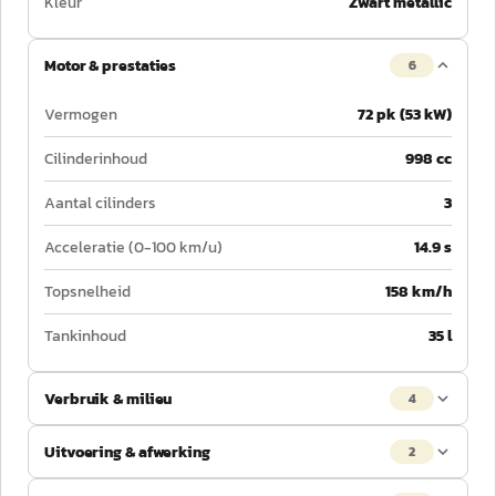
Kleur
Zwart metallic
Motor & prestaties
6
Vermogen
72 pk (53 kW)
Cilinderinhoud
998 cc
Aantal cilinders
3
Acceleratie (0-100 km/u)
14.9 s
Topsnelheid
158 km/h
Tankinhoud
35 l
Verbruik & milieu
4
Uitvoering & afwerking
2