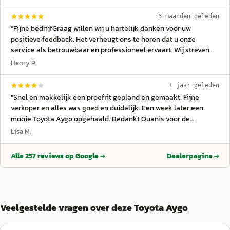
6 maanden geleden
“
Fijne bedrijfGraag willen wij u hartelijk danken voor uw
positieve feedback. Het verheugt ons te horen dat u onze
service als betrouwbaar en professioneel ervaart. Wij streven
ernaar om altijd met een Brabantse, no-nonsense mentaliteit te
Henry P.
werken. Uw complimenten motiveren ons om dit hoge niveau te
handhaven. We waarderen uw vertrouwen in ons bedrijf enorm.
”
1 jaar geleden
“
Snel en makkelijk een proefrit gepland en gemaakt. Fijne
verkoper en alles was goed en duidelijk. Een week later een
mooie Toyota Aygo opgehaald. Bedankt Ouanis voor de
verkoop!
”
Lisa M.
Alle
257
reviews op Google →
Dealerpagina →
Veelgestelde vragen over deze Toyota Aygo