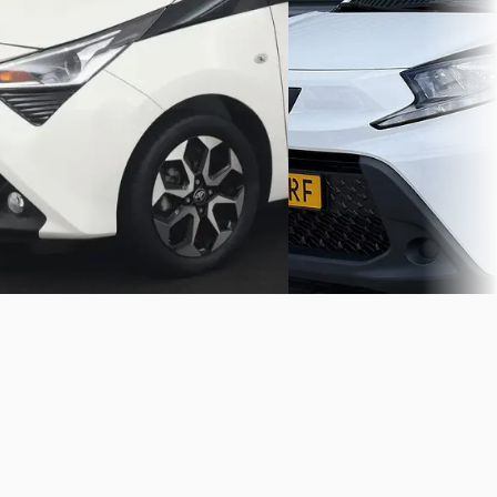
v.a. € 295/mnd
v.a. € 317/mnd
Marktconform
Marktconform
2019 · 39.862 km · Benzine ·
2023 · 19.855 km · Benzine 
Automaat
Handgeschakeld
Seldenrijk
· Harderwijk
Veenauto.nl
· Naaldwijk
Bekijk aanbieding →
Bekijk aanbieding →
Vergelijk
Vergelijk