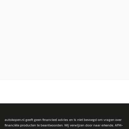
autokopen.nl geeft geen financieel advies en is niet bevoegd om vragen over
financiële producten te beantwoorden. Wij verwijzen door naar erkende, AFM-