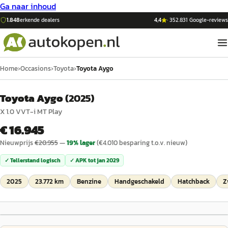
Ga naar inhoud
1.848
erkende dealers
4,4
·
352.831
Google-reviews
Home
›
Occasions
›
Toyota
›
Toyota Aygo
Toyota Aygo
(
2025
)
X 1.0 VVT-i MT Play
€ 16.945
Nieuwprijs
€
20.955
—
19
% lager
(€
4.010
besparing t.o.v. nieuw)
✓ Tellerstand logisch
✓ APK tot
jan 2029
2025
23.772 km
Benzine
Handgeschakeld
Hatchback
Z