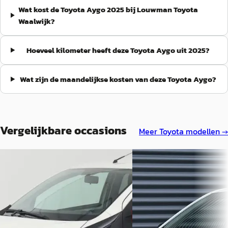
Wat kost de Toyota Aygo 2025 bij Louwman Toyota
Waalwijk?
Hoeveel kilometer heeft deze Toyota Aygo uit 2025?
Wat zijn de maandelijkse kosten van deze Toyota Aygo?
Vergelijkbare occasions
Meer
Toyota
modellen →
C
A
Toyota Aygo
·
2019
Toyota Aygo
·
2023
1.0 VVT-i x-joy
1.0 VVT-i MT Play Apple/
€ 13.900
€ 14.945