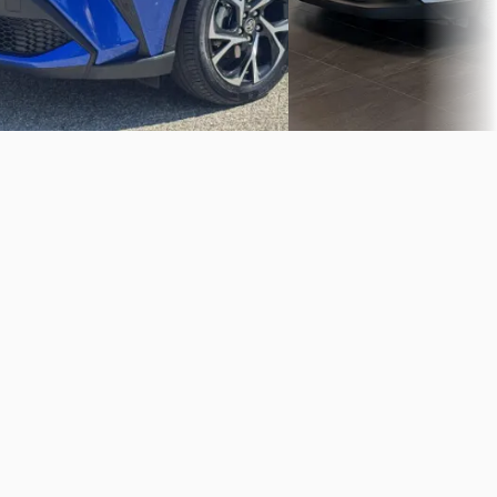
Van Leussen Apeldoorn
· Apeldoorn
Bekijk aanbieding →
4,4
(
245
)
Bekijk aanbieding →
Vergelijk
Vergelijk