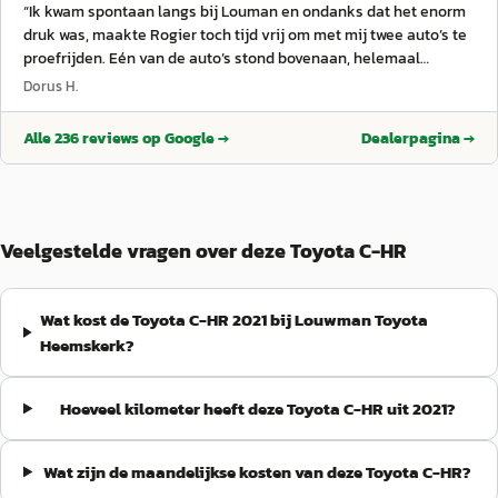
“
Ik kwam spontaan langs bij Louman en ondanks dat het enorm
druk was, maakte Rogier toch tijd vrij om met mij twee auto’s te
proefrijden. Eén van de auto’s stond bovenaan, helemaal
achterin de showroom, wat extra werk was om klaar te zetten
Dorus H.
maar ook dat werd zonder aarzelen geregeld. Zelden zulke
goede service ervaren bij een autobedrijf! Ik heb iets te lang
Alle
236
reviews op Google →
Dealerpagina →
getwijfeld, waardoor beide auto’s inmiddels verkocht zijn, maar
dankzij Rogier weet ik nu precies welk model en welke
uitvoering ik wil. Ik houd de voorraad goed in de gaten en kom
binnenkort zeker bij Louman terug voor een mooie aankoop.
Bedankt Louman, en Rogier in het bijzonder!
”
Veelgestelde vragen over deze Toyota C-HR
Wat kost de Toyota C-HR 2021 bij Louwman Toyota
Heemskerk?
Hoeveel kilometer heeft deze Toyota C-HR uit 2021?
Wat zijn de maandelijkse kosten van deze Toyota C-HR?