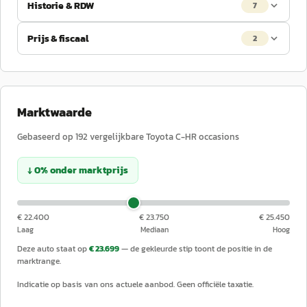
Historie & RDW
7
Prijs & fiscaal
2
Marktwaarde
Gebaseerd op
192
vergelijkbare
Toyota
C-HR
occasions
↓
0
%
onder
marktprijs
€ 22.400
€ 23.750
€ 25.450
Laag
Mediaan
Hoog
Deze auto staat op
€ 23.699
— de gekleurde stip toont de positie in de
marktrange.
Indicatie op basis van ons actuele aanbod. Geen officiële taxatie.