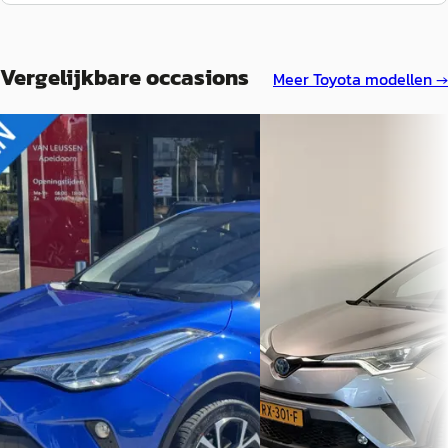
Vergelijkbare occasions
Meer
Toyota
modellen →
D
A
Toyota C hr
·
2020
Toyota C-HR
·
2017
1.2 Turbo Dynamic
1.8 Hybrid Bi-Tone Plus
HANDGESCHAKELD CAMERA
€ 18.400
PARKEERSENSOREN 1e-EIGENAAR
NL-AUTO
v.a. € 390/mnd
€ 18.900
Scherp geprijsd
v.a. € 401/mnd
2017 · 102.637 km · Hybride
Automaat
2020 · 11.623 km · Benzine ·
Handgeschakeld
Autobedrijf Bloemberg B.
Zevenaar
4,7
(
298
)