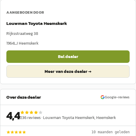
AANGEBODEN DOOR
Louwman Toyota Heemskerk
Rijksstraatweg 38
1964LJ
Heemskerk
Bel dealer
Meer van deze dealer →
Over deze dealer
Google-reviews
4,4
236
reviews ·
Louwman Toyota Heemskerk
, Heemskerk
10 maanden geleden