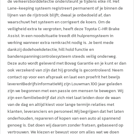
de verkeersborddetectie ondersteunt je tijdens elke rit. Het
Lane-keeping systeem registreert permanent of je binnen de
lijnen van de rijstrook blijft; dwaal je onbedoeld af, dan
waarschuwt het systeem en corrigeert de koers. Om de
veiligheid extra te vergroten, heeft deze Toyota C-HR Brake
Assist. In een noodsituatie treedt dit hulpremsysteem in
werking wanneer extra remkracht nodig is. Je bent mede
dankzij dodehoekdetectie, hill hold functie en
bandenspanningcontrolesysteem steeds veilig onderweg.
Deze auto wordt geleverd met Bovag Garantie en je kunt er dan
ook verzekerd van zijn dat hij grondig is gecontroleerd. Neem
contact op voor een afspraak en laat een proefrit het bewijs
leveren!BedrijfsinformatieWij zijn Louwman.100 jaar geleden
zijn we begonnen met een passie om mensen te bewegen. Wij
zijn een familiebedrijf dat zich niet laat leiden door de waan
van de dag en altijd kiest voor lange termijn relaties met
klanten, leveranciers en personeel.Wij begrijpen dat het laten
onderhouden, repareren of kopen van een auto al spannend
genoeg is. Dat doen wij daarom zonder fratsen, gebaseerd op
vertrouwen. We kiezen er bewust voor om alles wat we doen