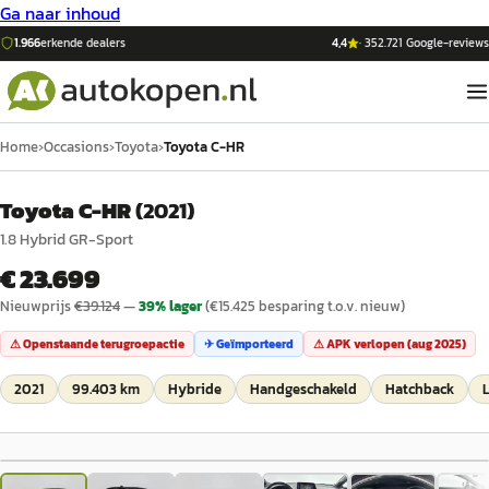
Ga naar inhoud
1.966
erkende dealers
4,4
·
352.721
Google-reviews
Home
›
Occasions
›
Toyota
›
Toyota C-HR
Toyota C-HR
(
2021
)
1.8 Hybrid GR-Sport
€ 23.699
Nieuwprijs
€
39.124
—
39
% lager
(€
15.425
besparing t.o.v. nieuw)
⚠ Openstaande terugroepactie
✈ Geïmporteerd
⚠ APK verlopen (
aug 2025
)
2021
99.403 km
Hybride
Handgeschakeld
Hatchback
L
1
/
27