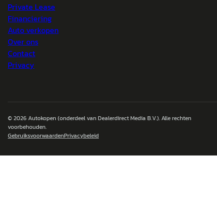
Private Lease
Financiering
Auto verkopen
Over ons
Contact
Privacy
© 2026
Autokopen
(onderdeel van Dealerdirect Media B.V.). Alle rechten
voorbehouden.
Gebruiksvoorwaarden
Privacybeleid