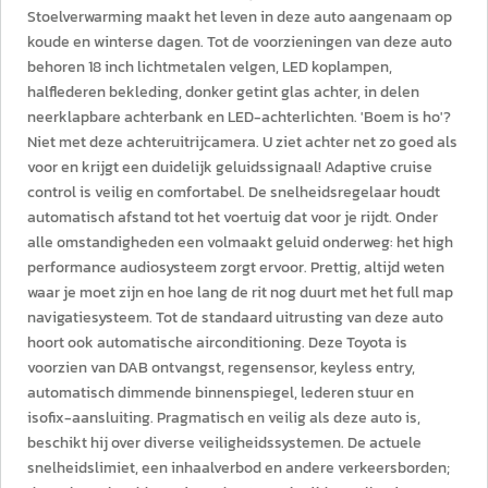
Stoelverwarming maakt het leven in deze auto aangenaam op
koude en winterse dagen. Tot de voorzieningen van deze auto
behoren 18 inch lichtmetalen velgen, LED koplampen,
halflederen bekleding, donker getint glas achter, in delen
neerklapbare achterbank en LED-achterlichten. 'Boem is ho'?
Niet met deze achteruitrijcamera. U ziet achter net zo goed als
voor en krijgt een duidelijk geluidssignaal! Adaptive cruise
control is veilig en comfortabel. De snelheidsregelaar houdt
automatisch afstand tot het voertuig dat voor je rijdt. Onder
alle omstandigheden een volmaakt geluid onderweg: het high
performance audiosysteem zorgt ervoor. Prettig, altijd weten
waar je moet zijn en hoe lang de rit nog duurt met het full map
navigatiesysteem. Tot de standaard uitrusting van deze auto
hoort ook automatische airconditioning. Deze Toyota is
voorzien van DAB ontvangst, regensensor, keyless entry,
automatisch dimmende binnenspiegel, lederen stuur en
isofix-aansluiting. Pragmatisch en veilig als deze auto is,
beschikt hij over diverse veiligheidssystemen. De actuele
snelheidslimiet, een inhaalverbod en andere verkeersborden;