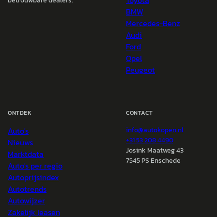
Toyota
betrouwbare dealers.
BMW
Mercedes-Benz
Audi
Ford
Opel
Peugeot
ONTDEK
CONTACT
Auto's
info@
autokopen.nl
+31 53 208 4490
Nieuws
Josink Maatweg 43
Marktdata
7545 PS Enschede
Auto's per regio
Autoprijsindex
Autotrends
Autowijzer
Zakelijk leasen