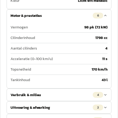
Kleur
Licht wit metallic
Motor & prestaties
6
Vermogen
98 pk (72 kW)
Cilinderinhoud
1798 cc
Aantal cilinders
4
Acceleratie (0-100 km/u)
11 s
Topsnelheid
170 km/h
Tankinhoud
43 l
Verbruik & milieu
4
Uitvoering & afwerking
2