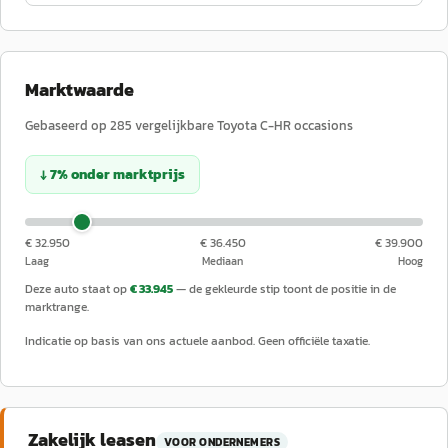
Marktwaarde
Gebaseerd op
285
vergelijkbare
Toyota
C-HR
occasions
↓
7
%
onder
marktprijs
€ 32.950
€ 36.450
€ 39.900
Laag
Mediaan
Hoog
Deze auto staat op
€ 33.945
— de gekleurde stip toont de positie in de
marktrange.
Indicatie op basis van ons actuele aanbod. Geen officiële taxatie.
Zakelijk leasen
VOOR ONDERNEMERS