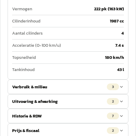
Vermogen
222 pk (163 kW)
Cilinderinhoud
1987 cc
Aantal cilinders
4
Acceleratie (0-100 km/u)
7.4 s
Topsnelheid
180 km/h
Tankinhoud
43 l
Verbruik & milieu
3
Uitvoering & afwerking
2
Historie & RDW
7
Prijs & fiscaal
2