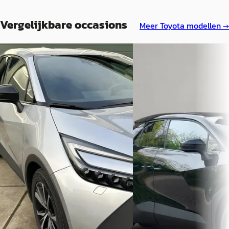
Vergelijkbare occasions
Meer
Toyota
modellen →
Toyota C-HR
·
2025
A
Toyota C-HR
·
2026
1.8 Hybrid 140 First Edition
2.0 Plug-in Hybrid 220pk
€ 31.250
€ 35.920
v.a. € 662/mnd
v.a. € 761/mnd
Marktconform
Boven markt
2025 · 23.201 km · Hybride ·
Automaat
2026 · 12 km · Plug-in hybr
Automaat
Garage Kramer
· ZIJDEWIND
Bekijk aanbieding →
Wijnne Nijmegen
· Nijme
Bekijk aanbieding →
Vergelijk