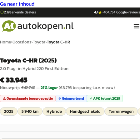
Ga naar inhoud
2.178
erkende dealers
4,4
·
404.734
Google-reviews
Home
›
Occasions
›
Toyota
›
Toyota C-HR
Toyota C-HR
(
2025
)
2.0 Plug-in Hybrid 220 First Edition
€ 33.945
Nieuwprijs
€
42.740
—
21
% lager
(€
8.795
besparing t.o.v. nieuw)
⚠ Openstaande terugroepactie
✈ Geïmporteerd
✓ APK tot
mrt 2029
2025
5.940 km
Hybride
Handgeschakeld
Terreinwagen