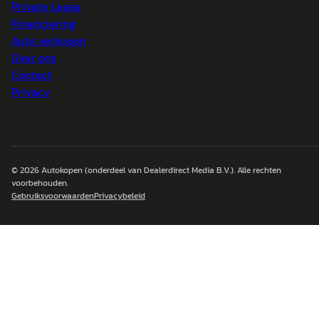
Private Lease
Financiering
Auto verkopen
Over ons
Contact
Privacy
© 2026
Autokopen
(onderdeel van Dealerdirect Media B.V.). Alle rechten
voorbehouden.
Gebruiksvoorwaarden
Privacybeleid