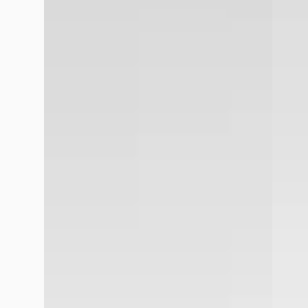
Vergelijk
Vergelijk
Google reviews over
Louwman Toyota Tilburg
Geert Retera
juli 2026
Zelfs 1 ster is de service bij deze dealer nog niet waard. Bren
levertijd heeft. Meedenken naar een oplossing voor vervangend
Batu
juli 2026
Waardeloze dealer. Nooit meer. Auto is goed werd er gezegd w
weer naartoe vanuit Tilburg. Bij louwman tilburg kunnen ze 