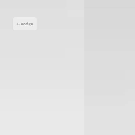
← Vorige
1
2
3
4
Volg
g je je 2 jaar oude Toyota weg voor een raar geluid tijdens het rijden, krijg
 vervoer zat er niet in.
ant monteur heeft ermee gereden. Auto is nog steeds niet goed dankzij hun 
goed beuren maar service leveren ho maar.