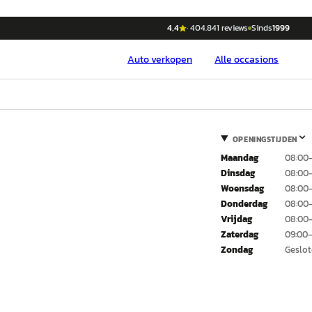
4,4
·
404.841
reviews
Sinds
1999
Auto
verkopen
Alle occasions
OPENINGSTIJDEN
Maandag
08:00–
Dinsdag
08:00–
Woensdag
08:00–
Donderdag
08:00–
Vrijdag
08:00–
Zaterdag
09:00–
Zondag
Geslo