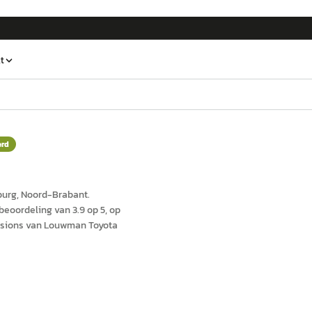
t
erd
burg
, Noord-Brabant
.
eoordeling van 3.9 op 5, op
asions van Louwman Toyota