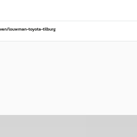
ven/louwman-toyota-tilburg
B
a Yaris
·
2020
Toyota Yaris_Cros