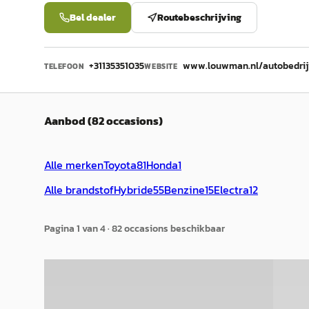
Bel dealer
Routebeschrijving
+31135351035
www.louwman.nl/autobedrij
TELEFOON
WEBSITE
Aanbod (82 occasions)
Alle merken
Toyota
81
Honda
1
Alle brandstof
Hybride
55
Benzine
15
Electra
12
Pagina
1
van
4
·
82
occasion
s
beschikbaar
B
A
Toyota RAV4
·
2016
Toyot