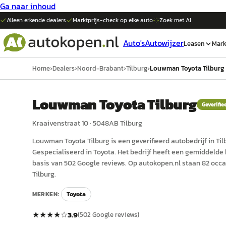
Ga naar inhoud
Alleen erkende dealers
Marktprijs-check op elke
auto
Zoek met AI
Auto's
Autowijzer
Leasen
Mark
Home
›
Dealers
›
Noord-Brabant
›
Tilburg
›
Louwman Toyota Tilburg
Louwman Toyota Tilburg
Geverifie
Kraaivenstraat 10
·
5048AB
Tilburg
Louwman Toyota Tilburg
is een
geverifieerd
auto
bedrijf in
Til
Gespecialiseerd in Toyota.
Het bedrijf heeft een gemiddelde b
basis van 502 Google reviews.
Op autokopen.nl staan 82 occ
Tilburg.
MERKEN:
Toyota
★★★★
☆
3.9
(
502
Google reviews)