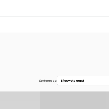
Sorteren op:
A
s
·
2024
Toyota bZ4X
·
2023