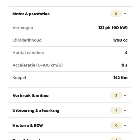
Motor & prestaties
5
Vermogen
122 pk (90 kW)
Cilinderinhoud
1798 cc
Aantal cilinders
4
Acceleratie (0-100 km/u)
11 s
Koppel
142 Nm
Verbruik & milieu
3
Uitvoering & afwerking
4
Historie & RDW
6