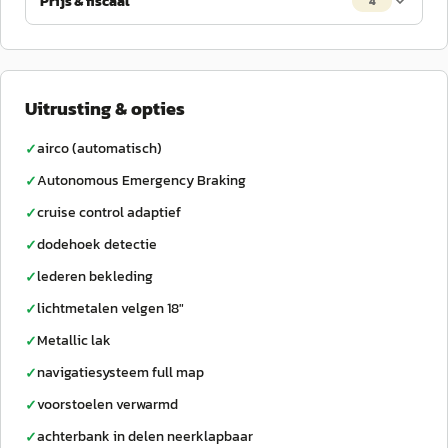
Prijs & fiscaal
4
Uitrusting & opties
airco (automatisch)
✓
Autonomous Emergency Braking
✓
cruise control adaptief
✓
dodehoek detectie
✓
lederen bekleding
✓
lichtmetalen velgen 18"
✓
Metallic lak
✓
navigatiesysteem full map
✓
voorstoelen verwarmd
✓
achterbank in delen neerklapbaar
✓