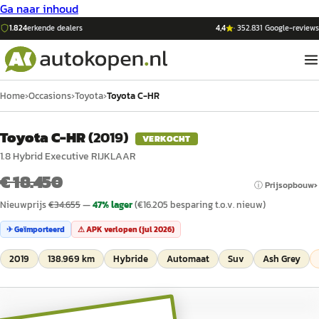
Ga naar inhoud
1.824
erkende dealers
4,4
·
352.831
Google-reviews
Home
›
Occasions
›
Toyota
›
Toyota C-HR
Toyota C-HR
(
2019
)
VERKOCHT
1.8 Hybrid Executive RIJKLAAR
€ 18.450
ⓘ Prijsopbouw
Nieuwprijs
€
34.655
—
47
% lager
(€
16.205
besparing t.o.v. nieuw)
✈ Geïmporteerd
⚠ APK verlopen (
jul 2026
)
2019
138.969 km
Hybride
Automaat
Suv
Ash Grey