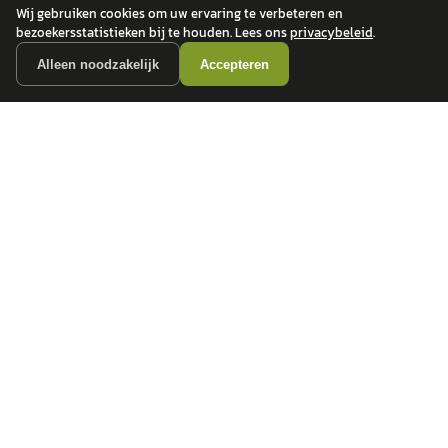
Wij gebruiken cookies om uw ervaring te verbeteren en
bezoekersstatistieken bij te houden. Lees ons
privacybeleid
.
Alleen noodzakelijk
Accepteren
autokopen.nl geeft geen financieel advies en is niet bevoegd om vragen over
financiële producten te beantwoorden. Wij verwijzen door naar erkende, AFM-
vergunde partners.
POPULAIRE MERKEN
Volkswagen
Vind jouw volgende auto bij
Toyota
betrouwbare dealers.
BMW
Mercedes-Benz
Audi
Ford
Opel