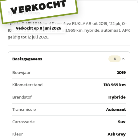
VERKOCHT
Specificaties
Toyota C-HR 1.8 Hybrid Executive RIJKLAAR uit 2019, 122 pk, 0–
Verkocht op
8 juni 2026
100 km/u in 11 s, tellerstand 138.969 km, hybride, automaat. APK
geldig tot 12 juli 2026.
Basisgegevens
6
Bouwjaar
2019
Kilometerstand
138.969 km
Brandstof
Hybride
Transmissie
Automaat
Carrosserie
Suv
Kleur
Ash Grey