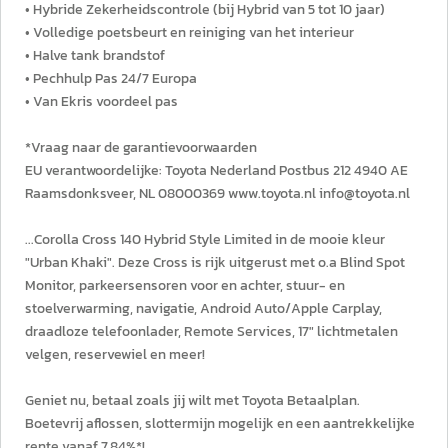
• Hybride Zekerheidscontrole (bij Hybrid van 5 tot 10 jaar)
• Volledige poetsbeurt en reiniging van het interieur
• Halve tank brandstof
• Pechhulp Pas 24/7 Europa
• Van Ekris voordeel pas
*Vraag naar de garantievoorwaarden
EU verantwoordelijke: Toyota Nederland Postbus 212 4940 AE
Raamsdonksveer, NL 08000369 www.toyota.nl info@toyota.nl
...Corolla Cross 140 Hybrid Style Limited in de mooie kleur
"Urban Khaki". Deze Cross is rijk uitgerust met o.a Blind Spot
Monitor, parkeersensoren voor en achter, stuur- en
stoelverwarming, navigatie, Android Auto/Apple Carplay,
draadloze telefoonlader, Remote Services, 17" lichtmetalen
velgen, reservewiel en meer!
Geniet nu, betaal zoals jij wilt met Toyota Betaalplan.
Boetevrij aflossen, slottermijn mogelijk en een aantrekkelijke
rente vanaf 7,84%*!