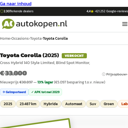
Ga naar inhoud
2.307
erkende dealers
4,4
·
421.252
Google-reviews
Home
›
Occasions
›
Toyota
›
Toyota Corolla
Toyota Corolla
(
2025
)
VERKOCHT
Cross Hybrid 140 Style Limited, Blind Spot Monitor,
€ 33.800
ⓘ Prijsopbouw
Nieuwprijs
€
38.897
—
13
% lager
(€
5.097
besparing t.o.v. nieuw)
✈ Geïmporteerd
✓ APK tot
mei 2029
2025
23.487 km
Hybride
Automaat
Suv
Groen
Lab