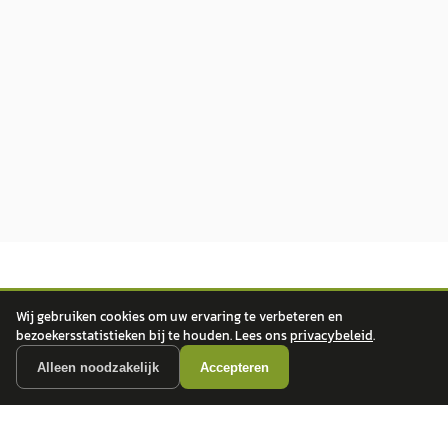
Wij gebruiken cookies om uw ervaring te verbeteren en
bezoekersstatistieken bij te houden. Lees ons
privacybeleid
.
Alleen noodzakelijk
Accepteren
autokopen.nl geeft geen financieel advies en is niet bevoegd om vragen over
financiële producten te beantwoorden. Wij verwijzen door naar erkende, AFM-
vergunde partners.