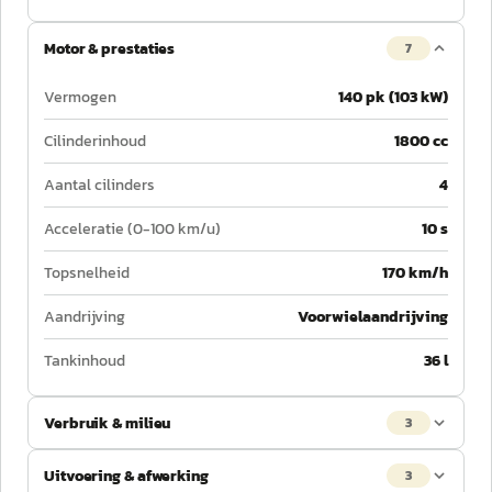
Motor & prestaties
7
Vermogen
140 pk (103 kW)
Cilinderinhoud
1800 cc
Aantal cilinders
4
Acceleratie (0-100 km/u)
10 s
Topsnelheid
170 km/h
Aandrijving
Voorwielaandrijving
Tankinhoud
36 l
Verbruik & milieu
3
Uitvoering & afwerking
3