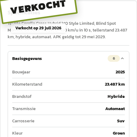
VERKOCHT
Specificaties
Toyota Corolla Cross Hybrid 140 Style Limited, Blind Spot
Verkocht op
29 juli 2026
Monitor, uit 2025, 140 pk, 0–100 km/u in 10 s, tellerstand 23.487
km, hybride, automaat. APK geldig tot 29 mei 2029.
Basisgegevens
6
Bouwjaar
2025
Kilometerstand
23.487 km
Brandstof
Hybride
Transmissie
Automaat
Carrosserie
Suv
Kleur
Groen