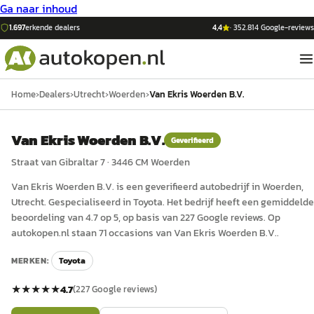
Ga naar inhoud
1.697
erkende dealers
4,4
·
352.814
Google-reviews
Home
›
Dealers
›
Utrecht
›
Woerden
›
Van Ekris Woerden B.V.
Van Ekris Woerden B.V.
Geverifieerd
Straat van Gibraltar 7
·
3446 CM
Woerden
Van Ekris Woerden B.V.
is een
geverifieerd
auto
bedrijf in
Woerden
,
Utrecht
.
Gespecialiseerd in Toyota.
Het bedrijf heeft een gemiddelde
beoordeling van 4.7 op 5, op basis van 227 Google reviews.
Op
autokopen.nl staan 71 occasions van Van Ekris Woerden B.V..
MERKEN:
Toyota
★★★★★
4.7
(
227
Google reviews)