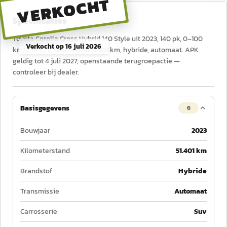
VERKOCHT
Specificaties
Toyota Corolla Cross Hybrid 140 Style uit 2023, 140 pk, 0–100
Verkocht op
16 juli 2026
km/u in 10 s, tellerstand 51.401 km, hybride, automaat. APK
geldig tot 4 juli 2027, openstaande terugroepactie —
controleer bij dealer.
Basisgegevens
6
Bouwjaar
2023
Kilometerstand
51.401 km
Brandstof
Hybride
Transmissie
Automaat
Carrosserie
Suv