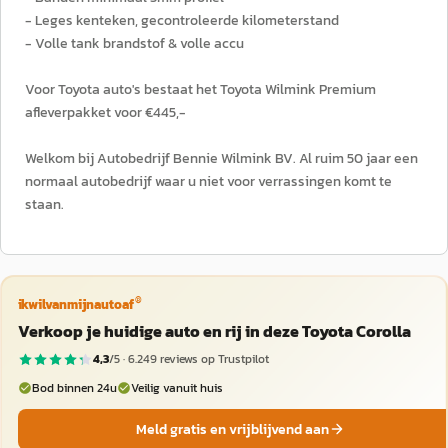
- Leges kenteken, gecontroleerde kilometerstand
- Volle tank brandstof & volle accu
Voor Toyota auto's bestaat het Toyota Wilmink Premium
afleverpakket voor €445,-
Welkom bij Autobedrijf Bennie Wilmink BV. Al ruim 50 jaar een
normaal autobedrijf waar u niet voor verrassingen komt te
staan.
®
ikwilvanmijnautoaf
Verkoop je huidige auto en rij in deze Toyota Corolla
4,3
/5 ·
6.249
reviews op Trustpilot
Bod binnen 24u
Veilig vanuit huis
Meld gratis en vrijblijvend aan