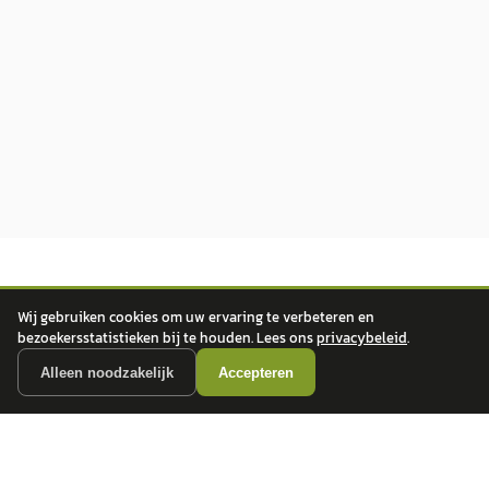
Wij gebruiken cookies om uw ervaring te verbeteren en
bezoekersstatistieken bij te houden. Lees ons
privacybeleid
.
Alleen noodzakelijk
Accepteren
autokopen.nl geeft geen financieel advies en is niet bevoegd om vragen over
financiële producten te beantwoorden. Wij verwijzen door naar erkende, AFM-
vergunde partners.