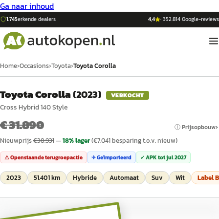
Ga naar inhoud
1.745
erkende dealers
4,4
·
352.814
Google-reviews
Home
›
Occasions
›
Toyota
›
Toyota Corolla
Toyota Corolla
(
2023
)
VERKOCHT
Cross Hybrid 140 Style
€ 31.890
ⓘ Prijsopbouw
Nieuwprijs
€
38.931
—
18
% lager
(€
7.041
besparing t.o.v. nieuw)
⚠ Openstaande terugroepactie
✈ Geïmporteerd
✓ APK tot
jul 2027
2023
51.401 km
Hybride
Automaat
Suv
Wit
Label
B