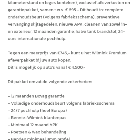
kilometerstand en leges kenteken), exclusief afleverkosten en
garantiepakket, samen t.w.v. € 695.- Dit houdt in: complete
onderhoudsbeurt (volgens fabrieksschema), preventieve
vervanging slijtagedelen, nieuwe APK, cleanen van zowel in-
en exterieur, 12 maanden garantie, halve tank brandstof, 24-
uurs internationale pechhulp.
Tegen een meerprijs van €745,- kunt u het Wilmink Premium
afleverpakket bij uw auto kopen.
Dit is mogelijk op auto’s vanaf € 4.500,-
Dit pakket omvat de volgende zekerheden:
- 12 maanden Bovag garantie
- Volledige onderhoudsbeurt volgens fabrieksschema
- 24/7 pechhulp (heel Europa)
- Bennie-Wilmink klantenpas
- Minimaal 12 maand APK
- Poetsen & Wax behandeling
- Banden minimaal 3mm profiel