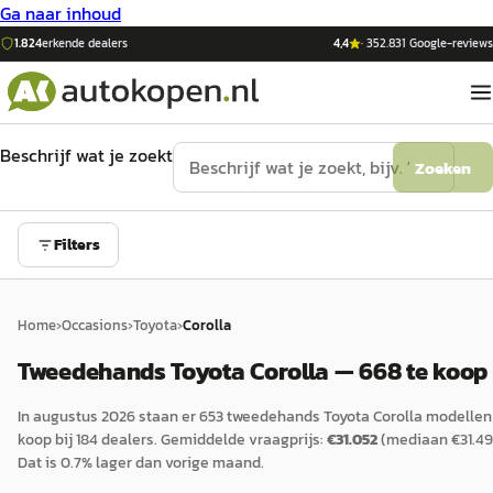
Ga naar inhoud
1.824
erkende dealers
4,4
·
352.831
Google-reviews
Beschrijf wat je zoekt
Zoeken
Filters
Home
›
Occasions
›
Toyota
›
Corolla
Tweedehands Toyota Corolla — 668 te koop
In
augustus 2026
staan er
653
tweedehands
Toyota
Corolla
modellen
koop bij
184
dealers.
Gemiddelde vraagprijs:
€
31.052
(mediaan €
31.4
Dat is
0.7
%
lager
dan vorige maand.