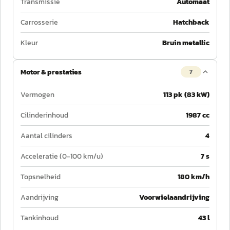
Transmissie
Automaat
Carrosserie
Hatchback
Kleur
Bruin metallic
Motor & prestaties
7
Vermogen
113 pk (83 kW)
Cilinderinhoud
1987 cc
Aantal cilinders
4
Acceleratie (0-100 km/u)
7 s
Topsnelheid
180 km/h
Aandrijving
Voorwielaandrijving
Tankinhoud
43 l