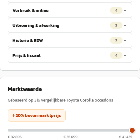
Verbruik & milieu
4
Uitvoering & afwerking
3
Historie & RDW
7
Prijs & fiscaal
4
Marktwaarde
Gebaseerd op
316
vergelijkbare
Toyota
Corolla
occasions
↑
20
%
boven
marktprijs
€ 32.895
€ 35.699
€ 41.435