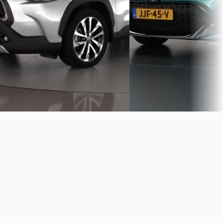
Automaat
Automaat
Autobedrijf Rudie Wetering
·
Wensink Occasions Emme
Lemele
Emmeloord
4,1
(
441
)
Bekijk aanbieding →
Vandaag geplaatst
Vergelijk
Bekijk aanbieding →
Vergelijk