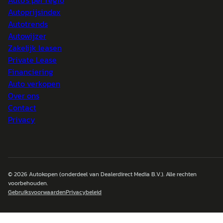
Auto's per regio
Autoprijsindex
Autotrends
Autowijzer
Zakelijk leasen
Private Lease
Financiering
Auto verkopen
Over ons
Contact
Privacy
© 2026
Autokopen
(onderdeel van Dealerdirect Media B.V.). Alle rechten
voorbehouden.
Gebruiksvoorwaarden
Privacybeleid