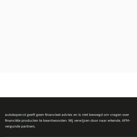
autokopen.nl geeft geen financieel advies en is niet bevoegd om vragen over
financiële producten te beantwoorden. Wij verwijzen door naar erkende, AFM-
vergunde partners.