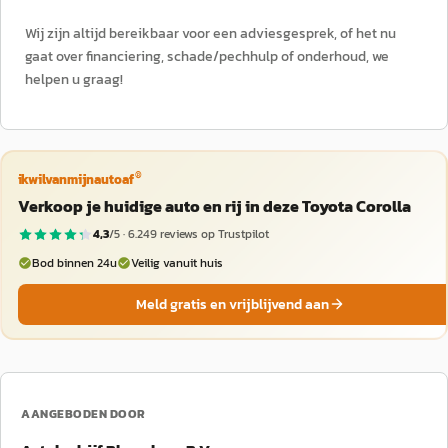
Wij zijn altijd bereikbaar voor een adviesgesprek, of het nu
gaat over financiering, schade/pechhulp of onderhoud, we
helpen u graag!
®
ikwilvanmijnautoaf
Verkoop je huidige auto en rij in deze Toyota Corolla
4,3
/5 ·
6.249
reviews op Trustpilot
Bod binnen 24u
Veilig vanuit huis
Meld gratis en vrijblijvend aan
AANGEBODEN DOOR