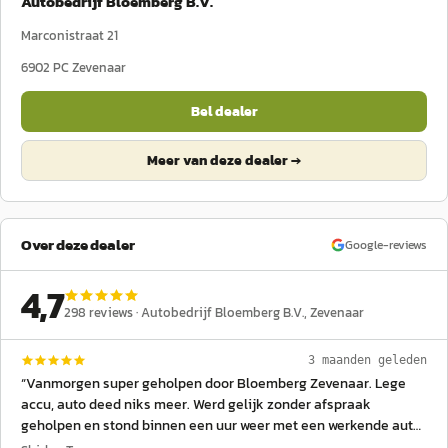
Autobedrijf Bloemberg B.V.
Marconistraat 21
6902 PC
Zevenaar
Bel dealer
Meer van deze dealer →
Over deze dealer
Google-reviews
4,7
298
reviews ·
Autobedrijf Bloemberg B.V.
, Zevenaar
3 maanden geleden
“
Vanmorgen super geholpen door Bloemberg Zevenaar. Lege
accu, auto deed niks meer. Werd gelijk zonder afspraak
geholpen en stond binnen een uur weer met een werkende auto
buiten!!!
”