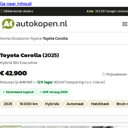
Ga naar inhoud
1.824
erkende dealers
4,4
·
352.831
Google-reviews
Home
›
Occasions
›
Toyota
›
Toyota Corolla
Toyota Corolla
(
2025
)
Hybrid 180 Executive
€ 42.900
ⓘ Prijsopbouw
Nieuwprijs
€
48.947
—
12
% lager
(€
6.047
besparing t.o.v. nieuw)
✓ Tellerstand logisch
✓ APK tot
aug 2029
2025
10.000 km
Hybride
Automaat
Hatchback
Bruin 
1
/
22