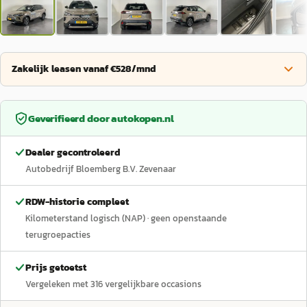
Zakelijk leasen vanaf €528/mnd
Geverifieerd door
autokopen.nl
Dealer gecontroleerd
Autobedrijf Bloemberg B.V. Zevenaar
RDW-historie compleet
Kilometerstand logisch (NAP)
· geen openstaande
terugroepacties
Prijs getoetst
Vergeleken met
316
vergelijkbare occasions