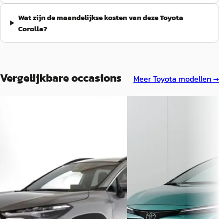
Wat zijn de maandelijkse kosten van deze Toyota
Corolla?
Vergelijkbare occasions
Meer
Toyota
modellen →
Toyota Corolla
·
2025
Nieuw binnen
Toyota Corolla
·
2025
Cross Hybrid 140PK Automaat
Dynamic led
Touring Sports Hybrid 140
€ 33.450
€ 36.945
v.a. € 709/mnd
v.a. € 783/mnd
Marktconform
Boven markt
2025 · 11.354 km · Hybride ·
2025 · 4.458 km · Hybride ·