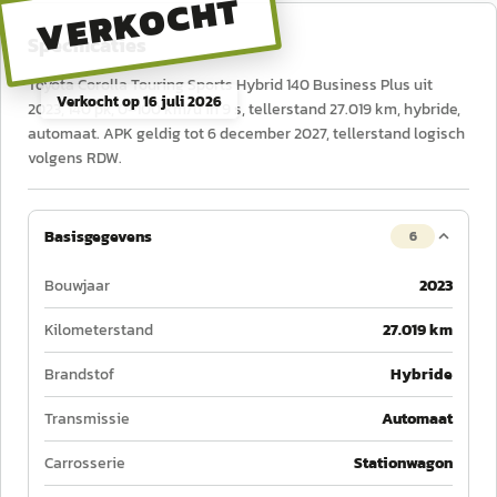
VERKOCHT
Specificaties
Toyota Corolla Touring Sports Hybrid 140 Business Plus uit
Verkocht op
16 juli 2026
2023, 140 pk, 0–100 km/u in 9 s, tellerstand 27.019 km, hybride,
automaat. APK geldig tot 6 december 2027, tellerstand logisch
volgens RDW.
Basisgegevens
6
Bouwjaar
2023
Kilometerstand
27.019 km
Brandstof
Hybride
Transmissie
Automaat
Carrosserie
Stationwagon