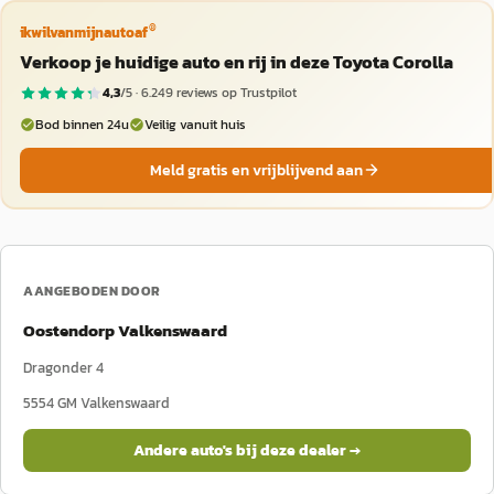
®
ikwilvanmijnautoaf
Verkoop je huidige auto en rij in deze Toyota Corolla
4,3
/5 ·
6.249
reviews op Trustpilot
Bod binnen 24u
Veilig vanuit huis
Meld gratis en vrijblijvend aan
AANGEBODEN DOOR
Oostendorp Valkenswaard
Dragonder 4
5554 GM
Valkenswaard
Andere auto's bij deze dealer →