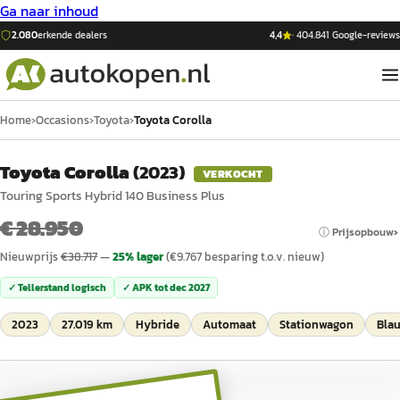
Ga naar inhoud
2.080
erkende dealers
4,4
·
404.841
Google-reviews
Home
›
Occasions
›
Toyota
›
Toyota Corolla
Toyota Corolla
(
2023
)
VERKOCHT
Touring Sports Hybrid 140 Business Plus
€ 28.950
ⓘ Prijsopbouw
Nieuwprijs
€
38.717
—
25
% lager
(€
9.767
besparing t.o.v. nieuw)
✓ Tellerstand logisch
✓ APK tot
dec 2027
2023
27.019 km
Hybride
Automaat
Stationwagon
Bla