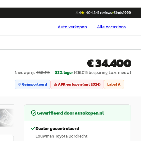
4,4
·
404.841
reviews
Sinds
1999
Auto
verkopen
Alle occasions
€ 34.400
Nieuwprijs
€
50.415
—
32
% lager
(€
16.015
besparing t.o.v. nieuw)
✈ Geïmporteerd
⚠ APK verlopen (
mrt 2024
)
Label
A
/
46
Geverifieerd door
autokopen.nl
Dealer gecontroleerd
Louwman Toyota Dordrecht