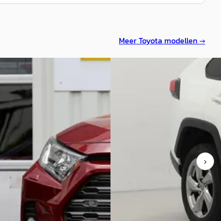
Meer
Toyota
modellen →
a RAV4
·
2031
A
Toyota RAV4
·
2020
rid*Fabrieksgarantie t/m05-
erfect Toyota
2.5 Hybrid Awd Style
w./360Camera/DAB/LED/Voorruitsn
*Trekhaak/Leder/Stoelverw./Stuurverw./Camera/DAB/LED/Voo
€ 28.999
0
v.a. € 615/mnd
719/mnd
Marktconform
›
onform
2020 · 143.397 km · Hybride · 
76.945 km · Hybride · Automaat
Van Gent Autobedrijf Veenenda
rndes
· HEIJEN
4,4
(
18
)
Veenendaal
4,7
(
583
)
aanbieding →
Bekijk aanbieding →