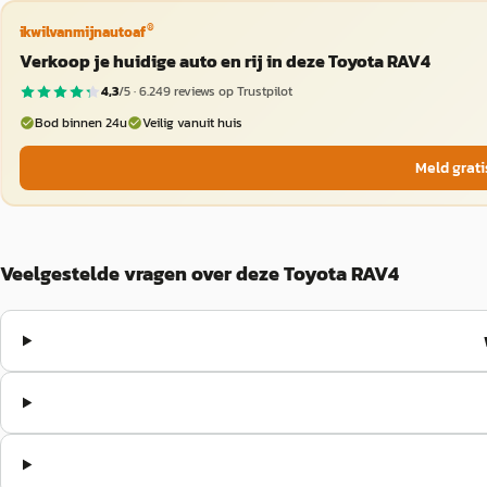
®
ikwilvanmijnautoaf
Verkoop je huidige auto en rij in deze Toyota RAV4
4,3
/5 ·
6.249
reviews op Trustpilot
Bod binnen 24u
Veilig vanuit huis
Meld grati
Veelgestelde vragen over deze Toyota RAV4