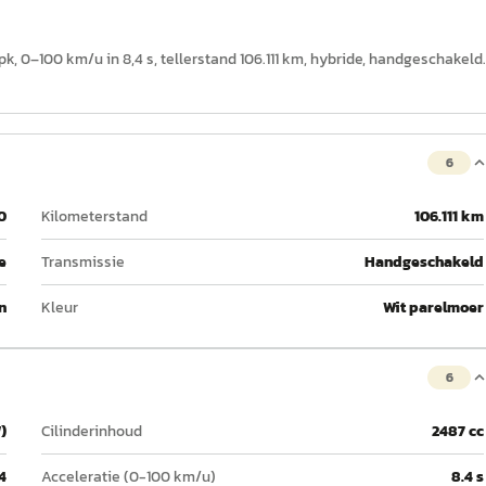
pk, 0–100 km/u in 8,4 s, tellerstand 106.111 km, hybride, handgeschakeld.
6
0
Kilometerstand
106.111 km
e
Transmissie
Handgeschakeld
n
Kleur
Wit parelmoer
6
)
Cilinderinhoud
2487 cc
4
Acceleratie (0-100 km/u)
8.4 s