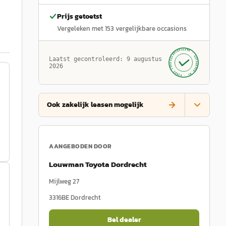
Prijs getoetst
Vergeleken met
153
vergelijkbare occasions
GECONTROLEERD ·
AUTOKOPEN.NL
Laatst gecontroleerd:
9 augustus
· SINDS 1999 ·
2026
Ook zakelijk leasen mogelijk
AANGEBODEN DOOR
Louwman Toyota Dordrecht
Mijlweg 27
3316BE
Dordrecht
Bel dealer