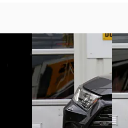
Toyota RAV4
·
2031
Toyot
2.5 Hybrid*Fabrieksgarantie t/m12-
2.5 Hyb
2031!*Perfect Toyota
2031!*P
onderh.*Trekhaak/Leder/Stoelverw./Stuurver
onderh.
€ 34.900
€ 33.90
v.a. € 740/mnd
v.a. € 
Marktconform
Marktc
ide · Automaat
2031 · 60.811 km · Hybride · Automaat
2031 · 
echt
4,1
(
259
)
AutoBerndes
· HEIJEN
4,4
(
18
)
AutoBe
Bekijk aanbieding →
Bekijk 