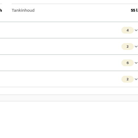
h
Tankinhoud
55 l
4
2
6
2