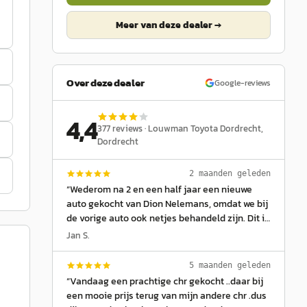
Meer van deze dealer →
Over deze dealer
Google-reviews
4,4
377
reviews ·
Louwman Toyota Dordrecht
,
Dordrecht
2 maanden geleden
“
Wederom na 2 en een half jaar een nieuwe
auto gekocht van Dion Nelemans, omdat we bij
de vorige auto ook netjes behandeld zijn. Dit is
een fijne autoverkoper die alles duidelijk bij
Jan S.
aflevering uitlegt, en bij aankoop niets opdringt
en goed naar de wensen luistert. Geeft ook een
5 maanden geleden
eerlijke inruilprijs. Ook nu nadat onze auto
“
Vandaag een prachtige chr gekocht ..daar bij
gestolen was weer teruggekeerd bij Louwman
een mooie prijs terug van mijn andere chr .dus
Dordrecht. Wederom weer fantastisch