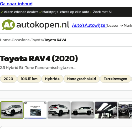
Ga naar inhoud
Alleen erkende dealers
Marktprijs-check op elke
auto
Zoek met AI
Auto's
Autowijzer
Leasen
Mark
Home
›
Occasions
›
Toyota
›
Toyota RAV4
Toyota RAV4
(
2020
)
2.5 Hybrid Bi-Tone Panoramisch glazen...
2020
106.111 km
Hybride
Handgeschakeld
Terreinwagen