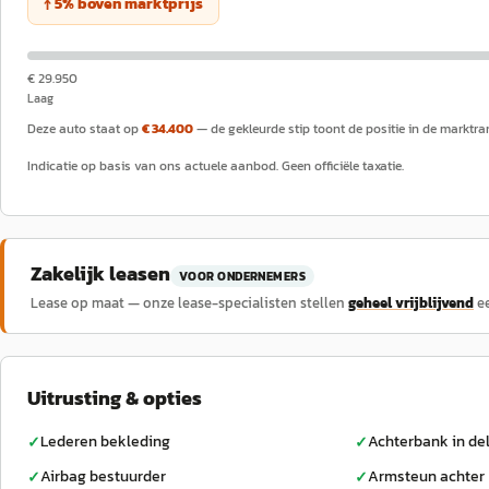
↑
5
%
boven
marktprijs
€ 29.950
Laag
Deze auto staat op
€ 34.400
— de gekleurde stip toont de positie in de marktra
Indicatie op basis van ons actuele aanbod. Geen officiële taxatie.
Zakelijk leasen
VOOR ONDERNEMERS
Lease op maat — onze lease-specialisten stellen
geheel vrijblijvend
e
Uitrusting & opties
Lederen bekleding
Achterbank in de
✓
✓
Airbag bestuurder
Armsteun achter
✓
✓