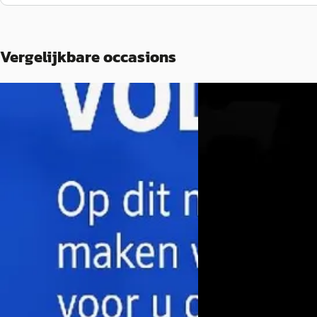
Vergelijkbare occasions
A
A
Toyota RAV4
·
2020
Toyota RAV4
·
2021
2.5 Hybrid Executive
2.5 Hybrid Style
€ 32.945
€ 33.400
v.a. € 698/mnd
v.a. € 708/mnd
Marktconform
Marktconform
2020 · 72.024 km · Hybride · Automaat
2021 · 88.941 km · Hybr
Louwman Toyota Bergen op Zoom
·
Kooijman Utrecht
· Utr
Bergen op Zoom
4,4
(
282
)
Bekijk aanbieding →
Bekijk aanbieding →