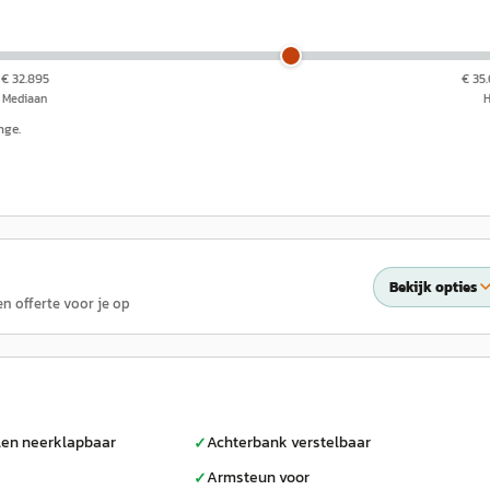
€ 32.895
€ 35
Mediaan
nge.
Bekijk opties
en offerte voor je op
len neerklapbaar
Achterbank verstelbaar
✓
Armsteun voor
✓