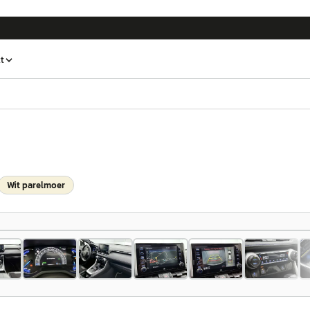
t
Wit parelmoer
1