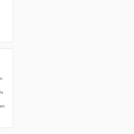
en
is
an.