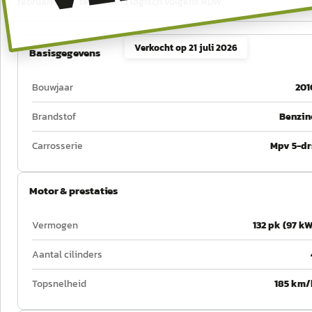
februari 2027, tellerstand logisch volgens RDW.
Verkocht op
21 juli 2026
Basisgegevens
Bouwjaar
201
Brandstof
Benzin
Carrosserie
Mpv 5-dr
Motor & prestaties
Vermogen
132 pk (97 kW
Aantal cilinders
Topsnelheid
185 km/