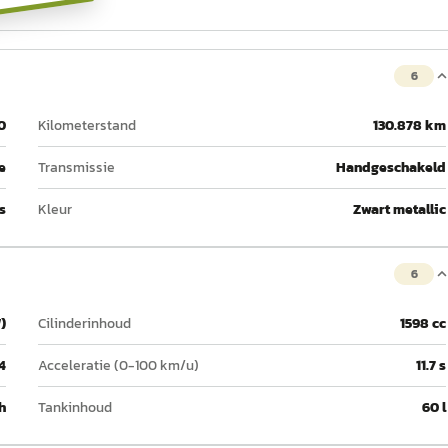
6
0
Kilometerstand
130.878 km
e
Transmissie
Handgeschakeld
s
Kleur
Zwart metallic
6
)
Cilinderinhoud
1598 cc
4
Acceleratie (0-100 km/u)
11.7 s
h
Tankinhoud
60 l