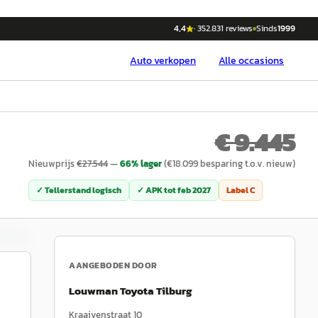
4,4
·
352.831
reviews
Sinds
1999
Auto
verkopen
Alle occasions
€ 9.445
Nieuwprijs
€
27.544
—
66
% lager
(€
18.099
besparing t.o.v. nieuw)
✓ Tellerstand logisch
✓ APK tot
feb 2027
Label
C
AANGEBODEN DOOR
Louwman Toyota Tilburg
Kraaivenstraat 10