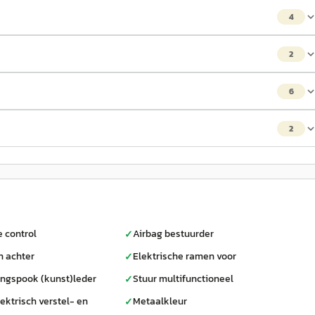
4
2
6
2
e control
Airbag bestuurder
✓
n achter
Elektrische ramen voor
✓
ingspook (kunst)leder
Stuur multifunctioneel
✓
ektrisch verstel- en
Metaalkleur
✓