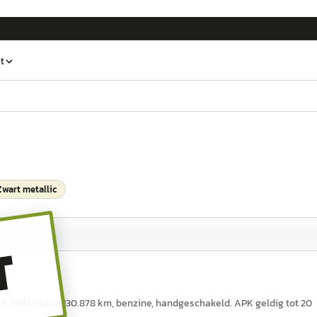
t
Zwart metallic
T
,7 s, tellerstand 130.878 km, benzine, handgeschakeld. APK geldig tot 20