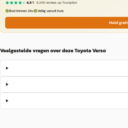
4,3
/5 ·
6.249
reviews op Trustpilot
Bod binnen 24u
Veilig vanuit huis
Meld grati
Veelgestelde vragen over deze Toyota Verso