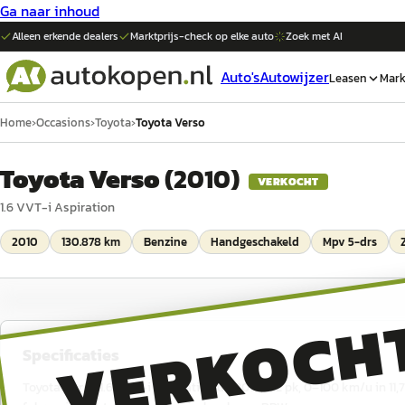
Ga naar inhoud
Alleen erkende dealers
Marktprijs-check op elke
auto
Zoek met AI
Auto's
Autowijzer
Leasen
Mark
Home
›
Occasions
›
Toyota
›
Toyota Verso
Toyota Verso
(
2010
)
VERKOCHT
1.6 VVT-i Aspiration
2010
130.878 km
Benzine
Handgeschakeld
Mpv 5-drs
VERKOCH
Specificaties
Toyota Verso 1.6 VVT-i Aspiration uit 2010, 132 pk, 0–100 km/u in 11