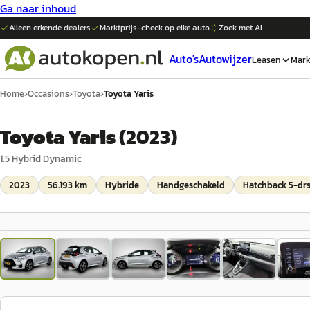
Ga naar inhoud
Alleen erkende dealers
Marktprijs-check op elke
auto
Zoek met AI
Auto's
Autowijzer
Leasen
Mark
Home
›
Occasions
›
Toyota
›
Toyota Yaris
Toyota Yaris
(
2023
)
1.5 Hybrid Dynamic
2023
56.193 km
Hybride
Handgeschakeld
Hatchback 5-dr