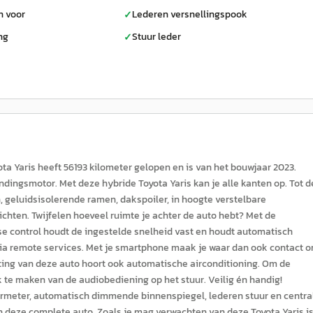
n voor
Lederen versnellingspook
✓
ng
Stuur leder
✓
ota Yaris heeft 56193 kilometer gelopen en is van het bouwjaar 2023.
ndingsmotor. Met deze hybride Toyota Yaris kan je alle kanten op. Tot d
, geluidsisolerende ramen, dakspoiler, in hoogte verstelbare
chten. Twijfelen hoeveel ruimte je achter de auto hebt? Met de
ise control houdt de ingestelde snelheid vast en houdt automatisch
via remote services. Met je smartphone maak je waar dan ook contact 
usting van deze auto hoort ook automatische airconditioning. Om de
 te maken van de audiobediening op het stuur. Veilig én handig!
rmeter, automatisch dimmende binnenspiegel, lederen stuur en centra
 deze complete auto. Zoals je mag verwachten van deze Toyota Yaris i