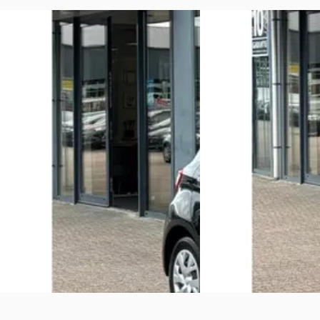
A
A
Toyota Yaris
·
2020
Toyota Yaris
·
2022
1.5 Hyb. Active
1.5 Hyb. Teamnl
€ 16.995
€ 19.495
v.a. € 360/mnd
v.a. € 413/mnd
Scherp geprijsd
Scherp geprijsd
2020 · 43.236 km · Hybride · Automaat
2022 · 94.244 km · Hybr
Autobedrijf Van Oijen B.V.
· Beneden
Autobedrijf Van Oijen B
leeuwen
4,7
(
161
)
leeuwen
4,7
(
161
)
Bekijk aanbieding →
Bekijk aanbieding →
Vergelijk
Vergelijk