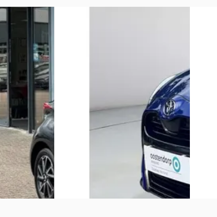
A
A
Toyota Yaris
·
2024
Toyota
1.5 Hybrid 130 Executive
1.5 Hyb
€ 26.950
€ 26.95
v.a. € 571/mnd
v.a. € 
Boven markt
Boven 
ide · Automaat
2024 · 4.161 km · Hybride · Automaat
2025 · 
.V.
· Beneden
Oostendorp Helmond
· Helmond
Oosten
4,3
(
597
)
hertog
Bekijk aanbieding →
Bekijk 
Vergelijk
Vergelijk