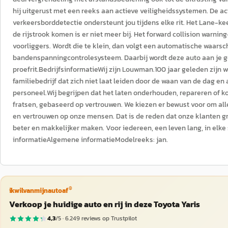
hij uitgerust met een reeks aan actieve veiligheidssystemen. De a
verkeersborddetectie ondersteunt jou tijdens elke rit. Het Lane-kee
de rijstrook komen is er niet meer bij. Het forward collision warnin
voorliggers. Wordt die te klein, dan volgt een automatische waarsch
bandenspanningcontrolesysteem. Daarbij wordt deze auto aan je ge
proefrit.BedrijfsinformatieWij zijn Louwman.100 jaar geleden zij
familiebedrijf dat zich niet laat leiden door de waan van de dag en 
personeel.Wij begrijpen dat het laten onderhouden, repareren of 
fratsen, gebaseerd op vertrouwen. We kiezen er bewust voor om a
en vertrouwen op onze mensen. Dat is de reden dat onze klanten gra
beter en makkelijker maken. Voor iedereen, een leven lang, in elke 
informatieAlgemene informatieModelreeks: jan.
®
ikwilvanmijnautoaf
Verkoop je huidige auto en rij in deze Toyota Yaris
4,3
/5 ·
6.249
reviews op Trustpilot