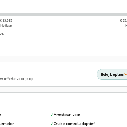
€ 23.695
€ 25
Mediaan
ge.
Bekijk opties
en offerte voor je op
r
Armsteun voor
✓
urmeter
Cruise control adaptief
✓