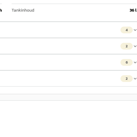
h
Tankinhoud
36 l
4
2
6
2