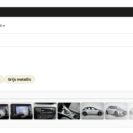
t
s
Grijs metallic
1