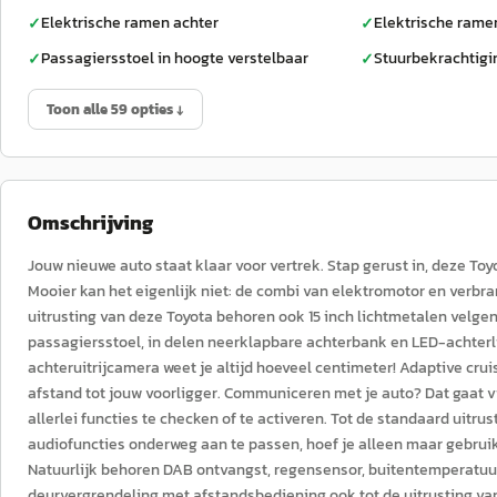
Elektrische ramen achter
Elektrische rame
✓
✓
Passagiersstoel in hoogte verstelbaar
Stuurbekrachtigi
✓
✓
Toon alle 59 opties ↓
Omschrijving
Jouw nieuwe auto staat klaar voor vertrek. Stap gerust in, deze Toy
Mooier kan het eigenlijk niet: de combi van elektromotor en verbra
uitrusting van deze Toyota behoren ook 15 inch lichtmetalen velgen
passagiersstoel, in delen neerklapbare achterbank en LED-achterli
achteruitrijcamera weet je altijd hoeveel centimeter! Adaptive cru
afstand tot jouw voorligger. Communiceren met je auto? Dat gaat 
allerlei functies te checken of te activeren. Tot de standaard uitr
audiofuncties onderweg aan te passen, hoef je alleen maar gebruik
Natuurlijk behoren DAB ontvangst, regensensor, buitentemperatuu
deurvergrendeling met afstandsbediening ook tot de uitrusting van