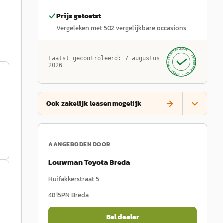
Prijs getoetst
Vergeleken met
502
vergelijkbare occasions
GECONTROLEERD ·
AUTOKOPEN.NL
Laatst gecontroleerd:
7 augustus
· SINDS 1999 ·
2026
Ook zakelijk leasen mogelijk
AANGEBODEN DOOR
Louwman Toyota Breda
Huifakkerstraat 5
4815PN
Breda
Bel dealer