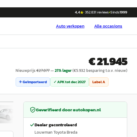
4,4
·
352.831
reviews
Sinds
1999
Auto
verkopen
Alle occasions
€ 21.945
Nieuwprijs
€
27.877
—
21
% lager
(€
5.932
besparing t.o.v. nieuw)
✈ Geïmporteerd
✓ APK tot
dec 2027
Label
A
/
39
Geverifieerd door
autokopen.nl
Dealer gecontroleerd
Louwman Toyota Breda