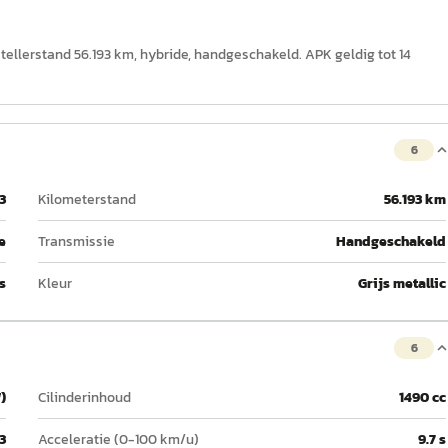
s, tellerstand 56.193 km, hybride, handgeschakeld. APK geldig tot 14
6
3
Kilometerstand
56.193 km
e
Transmissie
Handgeschakeld
s
Kleur
Grijs metallic
6
)
Cilinderinhoud
1490 cc
3
Acceleratie (0-100 km/u)
9.7 s