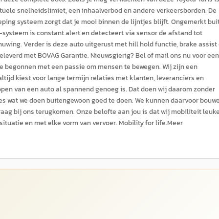
ctuele snelheidslimiet, een inhaalverbod en andere verkeersborden. De
ping systeem zorgt dat je mooi binnen de lijntjes blijft. Ongemerkt bui
g-systeem is constant alert en detecteert via sensor de afstand tot
uwing. Verder is deze auto uitgerust met hill hold functie, brake assist
leverd met BOVAG Garantie. Nieuwsgierig? Bel of mail ons nu voor een
n we begonnen met een passie om mensen te bewegen. Wij zijn een
altijd kiest voor lange termijn relaties met klanten, leveranciers en
kopen van een auto al spannend genoeg is. Dat doen wij daarom zonder
lles wat we doen buitengewoon goed te doen. We kunnen daarvoor bouw
ag bij ons terugkomen. Onze belofte aan jou is dat wij mobiliteit leuke
situatie en met elke vorm van vervoer. Mobility for life.Meer