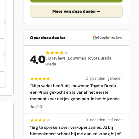
Meer van deze dealer →
Over deze dealer
Google-reviews
4,0
513
reviews ·
Louwman Toyota Breda
,
Breda
2 maanden geleden
“
Mijn vader heeft bij Louwman Toyota Breda
een Prius gekocht en is vanaf het eerste
moment zeer netjes geholpen. In het bijzonder
willen we Lauren bedanken voor zijn eerlijke en
José D.
prettige begeleiding tijdens de aanschaf. Hij
dacht goed mee, gaf duidelijke uitleg en nam
9 maanden geleden
de tijd om alles netjes door te spreken, zonder
“
Erg te spreken over verkoper James. Al bij
opdringerig te zijn. Na thuiskomst en na een
binnenkomst schoot hij me aan en vroeg hij of
paar maanden waren er nog een paar kleine