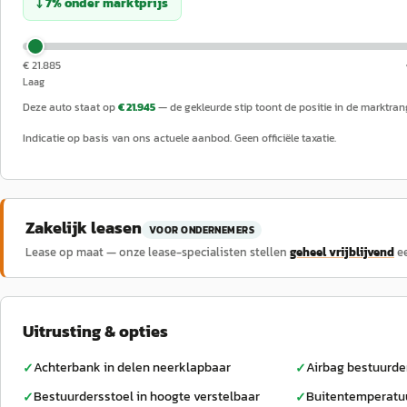
↓
7
%
onder
marktprijs
€ 21.885
Laag
Deze auto staat op
€ 21.945
— de gekleurde stip toont de positie in de marktran
Indicatie op basis van ons actuele aanbod. Geen officiële taxatie.
Zakelijk leasen
VOOR ONDERNEMERS
Lease op maat — onze lease-specialisten stellen
geheel vrijblijvend
e
Uitrusting & opties
Achterbank in delen neerklapbaar
Airbag bestuurde
✓
✓
Bestuurdersstoel in hoogte verstelbaar
Buitentemperatu
✓
✓