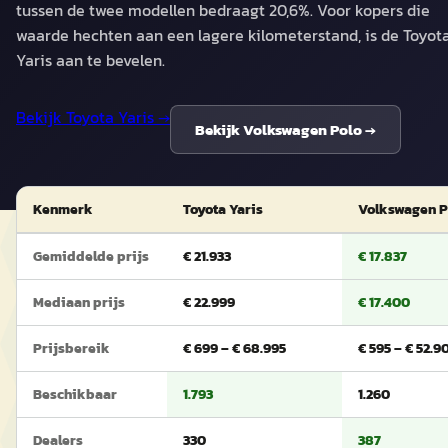
tussen de twee modellen bedraagt 20,6%. Voor kopers die
waarde hechten aan een lagere kilometerstand, is de Toyot
Yaris aan te bevelen.
Bekijk
Toyota Yaris
→
Bekijk
Volkswagen Polo
→
Kenmerk
Toyota Yaris
Volkswagen P
Gemiddelde prijs
€ 21.933
€ 17.837
Mediaan prijs
€ 22.999
€ 17.400
Prijsbereik
€ 699 – € 68.995
€ 595 – € 52.9
Beschikbaar
1.793
1.260
Dealers
330
387