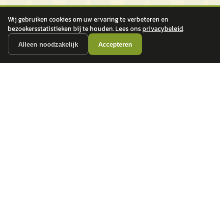
Wij gebruiken cookies om uw ervaring te verbeteren en
bezoekersstatistieken bij te houden. Lees ons
privacybeleid
.
Alleen noodzakelijk
Accepteren
autokopen.nl geeft geen financieel advies en is niet bevoegd om vragen over
financiële producten te beantwoorden. Wij verwijzen door naar erkende, AFM-
vergunde partners.
POPULAIRE MERKEN
Volkswagen
Vind jouw volgende auto bij
Toyota
betrouwbare dealers.
BMW
Mercedes-Benz
Audi