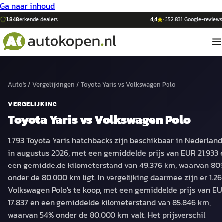
Ga naar inhoud
1.848
erkende dealers
4,4
·
352.831
Google-reviews
Auto's
/
Vergelijkingen
/
Toyota Yaris
vs
Volkswagen Polo
VERGELIJKING
Toyota Yaris
vs
Volkswagen Polo
1.793 Toyota Yaris hatchbacks zijn beschikbaar in Nederland
in augustus 2026, met een gemiddelde prijs van EUR 21.933 
een gemiddelde kilometerstand van 49.376 km, waarvan 8
onder de 80.000 km ligt. In vergelijking daarmee zijn er 1.2
Volkswagen Polo's te koop, met een gemiddelde prijs van E
17.837 en een gemiddelde kilometerstand van 85.846 km,
waarvan 54% onder de 80.000 km valt. Het prijsverschil