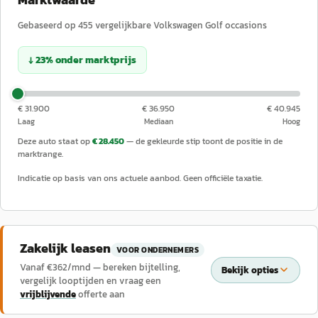
Gebaseerd op
455
vergelijkbare
Volkswagen
Golf
occasions
↓
23
%
onder
marktprijs
€ 31.900
€ 36.950
€ 40.945
Laag
Mediaan
Hoog
Deze auto staat op
€ 28.450
— de gekleurde stip toont de positie in de
marktrange.
Indicatie op basis van ons actuele aanbod. Geen officiële taxatie.
Zakelijk leasen
VOOR ONDERNEMERS
Vanaf €
362
/mnd — bereken bijtelling,
Bekijk opties
vergelijk looptijden en vraag een
vrijblijvende
offerte aan