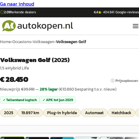
Ga naar inhoud
2.091
erkende dealers
4,4
·
404.841
Google-reviews
Home
›
Occasions
›
Volkswagen
›
Volkswagen Golf
Volkswagen Golf
(
2025
)
1.5 eHybrid Life
€ 28.450
ⓘ Prijsopbouw
Nieuwprijs
€
39.310
—
28
% lager
(€
10.860
besparing t.o.v. nieuw)
✓ Tellerstand logisch
✓ APK tot
jun 2029
2025
19.897 km
Plug-in hybride
Automaat
Hatchback
1
/
12