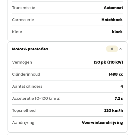
Transmissie
Automaat
Carrosserie
Hatchback
Kleur
black
Motor & prestaties
6
Vermogen
150 pk (110 kW)
Cilinderinhoud
1498 cc
Aantal cilinders
4
Acceleratie (0-100 km/u)
7.2 s
Topsnelheid
220 km/h
Aandrijving
Voorwielaandrijving