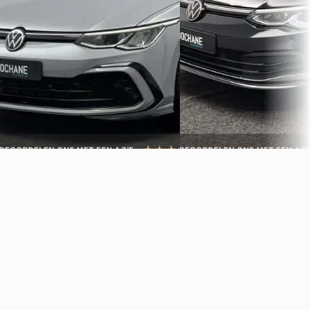
2022 · 90115 km · Benzine ·
2024 · 20826 km · Hybride 
Automaat
Automaat
Occasions Zeist
· Apeldoorn
Bochane Utrecht Occasio
4,0
(
106
)
Apeldoorn
4,6
(
989
)
Bekijk aanbieding →
Bekijk aanbieding →
Vergelijk
Vergelijk