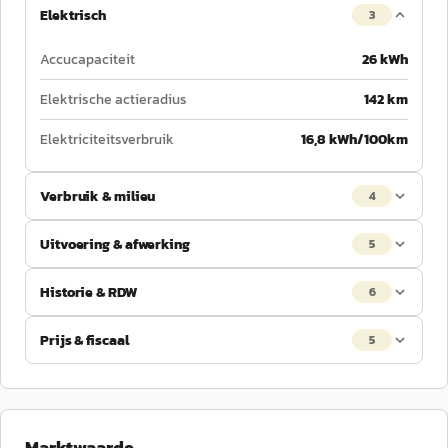
Elektrisch
3
Accucapaciteit
26 kWh
Elektrische actieradius
142 km
Elektriciteitsverbruik
16,8 kWh/100km
Verbruik & milieu
4
Uitvoering & afwerking
5
Historie & RDW
6
Prijs & fiscaal
5
Marktwaarde