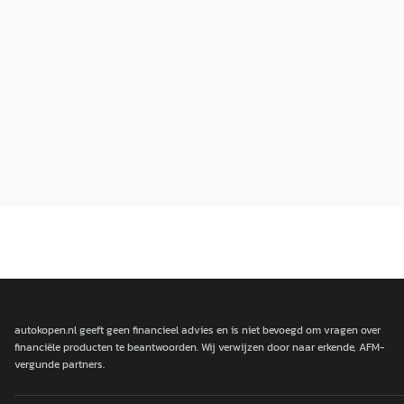
autokopen.nl geeft geen financieel advies en is niet bevoegd om vragen over
financiële producten te beantwoorden. Wij verwijzen door naar erkende, AFM-
vergunde partners.