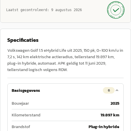
GECONTROLEERD ·
AUTOKOPEN.NL
Laatst gecontroleerd:
9 augustus 2026
· SINDS 1999 ·
Specificaties
Volkswagen Golf 1.5 eHybrid Life uit 2025, 150 pk, 0–100 km/u in
7,2 s, 142 km elektrische actieradius, tellerstand 19.897 km,
plug-in hybride, automaat. APK geldig tot 11 juni 2029,
tellerstand logisch volgens RDW.
Basisgegevens
6
Bouwjaar
2025
Kilometerstand
19.897 km
Brandstof
Plug-in hybride