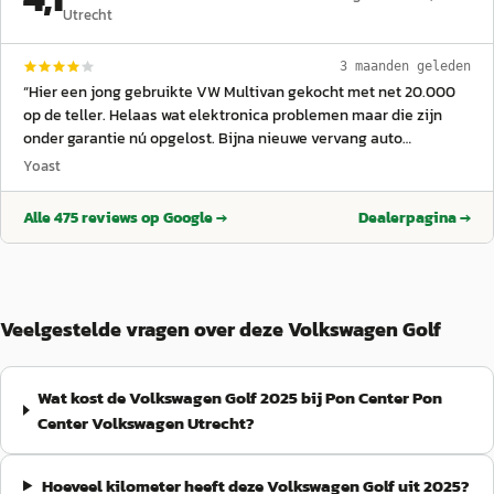
Utrecht
3 maanden geleden
“
Hier een jong gebruikte VW Multivan gekocht met net 20.000
op de teller. Helaas wat elektronica problemen maar die zijn
onder garantie nú opgelost. Bijna nieuwe vervang auto
meegekregen en alles netjes afgehandeld en nu even
Yoast
afwachten of het echt verholpen is, aan de inzet van de
werkplaats zal het niet liggen. Ook is de auto netjes gebleven
Alle
475
reviews op Google →
Dealerpagina →
en kreeg ik nog een bon voor een gratis wasbeurt, kortom een
hele prettige ervaring.
”
Veelgestelde vragen over deze Volkswagen Golf
Wat kost de Volkswagen Golf 2025 bij Pon Center Pon
Center Volkswagen Utrecht?
Hoeveel kilometer heeft deze Volkswagen Golf uit 2025?