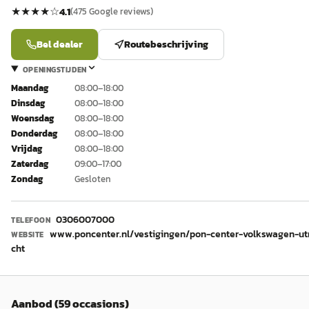
★★★★
☆
4.1
(
475
Google reviews)
Bel dealer
Routebeschrijving
OPENINGSTIJDEN
Maandag
08:00–18:00
Dinsdag
08:00–18:00
Woensdag
08:00–18:00
Donderdag
08:00–18:00
Vrijdag
08:00–18:00
Zaterdag
09:00–17:00
Zondag
Gesloten
0306007000
TELEFOON
www.poncenter.nl/vestigingen/pon-center-volkswagen-ut
WEBSITE
cht
Aanbod (59 occasions)