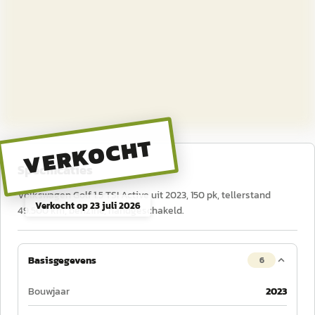
VERKOCHT
Specificaties
Volkswagen Golf 1.5 TSI Active uit 2023, 150 pk, tellerstand
Verkocht op
23 juli 2026
49.500 km, benzine, handgeschakeld.
Basisgegevens
6
Bouwjaar
2023