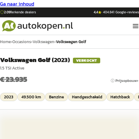
Ga naar inhoud
2.091
erkende dealers
4,4
·
404.841
Google-reviews
Home
›
Occasions
›
Volkswagen
›
Volkswagen Golf
Volkswagen Golf
(
2023
)
VERKOCHT
1.5 TSI Active
€ 23.935
ⓘ Prijsopbouw
2023
49.500 km
Benzine
Handgeschakeld
Hatchback