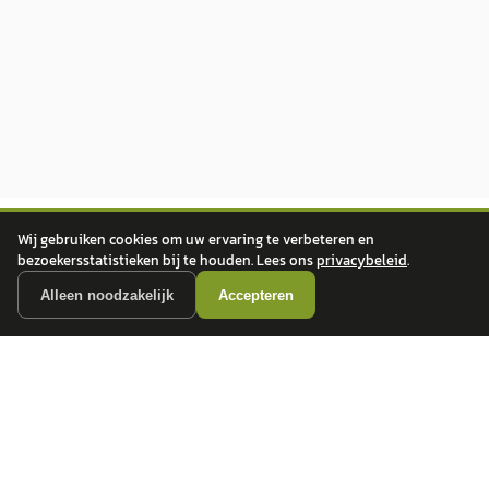
Wij gebruiken cookies om uw ervaring te verbeteren en
bezoekersstatistieken bij te houden. Lees ons
privacybeleid
.
Alleen noodzakelijk
Accepteren
autokopen.nl geeft geen financieel advies en is niet bevoegd om vragen over
financiële producten te beantwoorden. Wij verwijzen door naar erkende, AFM-
vergunde partners.
POPULAIRE MERKEN