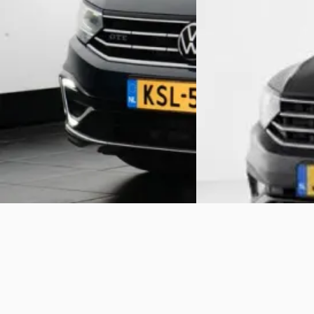
v.a. € 486/mnd
v.a. € 528/mnd
Marktconform
Marktconform
2020 · 139.531 km · Ben
2022 · 53.985 km · Plug-in hybride ·
Yorta
· Coevorden
Automaat
Bekijk aanbieding →
Broekhuis Volkswagen Schagen
Vergelijk
4,3
(
241
)
Bekijk aanbieding →
Vergelijk