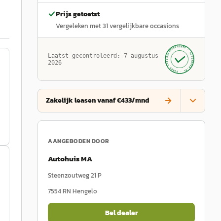
Prijs getoetst
.
Vergeleken met
31
vergelijkbare occasions
GECONTROLEERD ·
AUTOKOPEN.NL
Laatst gecontroleerd:
7 augustus
· SINDS 1999 ·
2026
Zakelijk leasen vanaf €433/mnd
AANGEBODEN DOOR
Autohuis MA
Steenzoutweg 21 P
7554 RN
Hengelo
Bel dealer