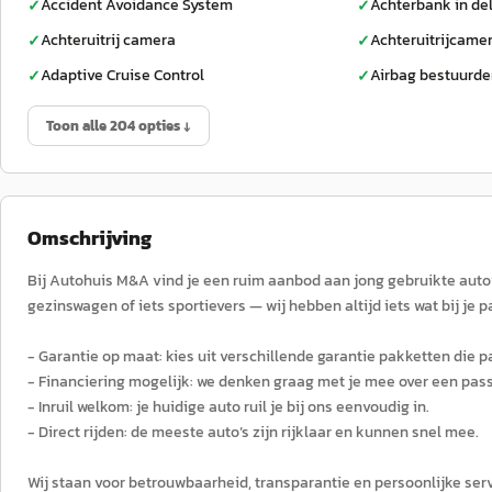
Accident Avoidance System
Achterbank in de
✓
✓
Achteruitrij camera
Achteruitrijcame
✓
✓
Adaptive Cruise Control
Airbag bestuurde
✓
✓
Toon alle 204 opties ↓
Omschrijving
Bij Autohuis M&A vind je een ruim aanbod aan jong gebruikte auto’s
gezinswagen of iets sportievers — wij hebben altijd iets wat bij je p
- Garantie op maat: kies uit verschillende garantie pakketten die pa
- Financiering mogelijk: we denken graag met je mee over een pa
- Inruil welkom: je huidige auto ruil je bij ons eenvoudig in.
- Direct rijden: de meeste auto’s zijn rijklaar en kunnen snel mee.
Wij staan voor betrouwbaarheid, transparantie en persoonlijke serv