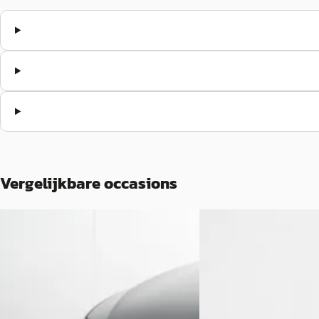
Vergelijkbare occasions
A
Volkswagen Passa
Volkswagen Passat
·
2022
Variant 2.0 TSI 4Motion
Variant 1.4 TSI 218 pk PHEV GTE
CAMERA
Business 6-DSG
€ 22.950
€ 24.900