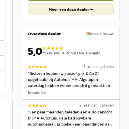
Meer van deze dealer →
Over deze dealer
Google-reviews
5,0
29
reviews ·
Autohuis MA
, Hengelo
1 maand geleden
“
Gisteren hebben wij onze Lynk & Co 01
opgehaald bij Autohuis MA. Afgelopen
zaterdag hebben we een proefrit gemaakt en
dankzij de snelle en prettige afhandeling
brandon A.
konden we de auto gisteren al in ontvangst
nemen. Voor de aflevering hebben zij alle
2 maanden geleden
afgesproken zaken netjes verzorgd en de auto
“
Een paar maanden geleden een auto gekocht
volledig naar wens afgeleverd. Het contact
bij MA Autohuis. Hele betrouwbare
verliep gedurende het hele traject prettig,
autohandelaar. Er bleken een paar dingen aan
duidelijk en professioneel. We hebben