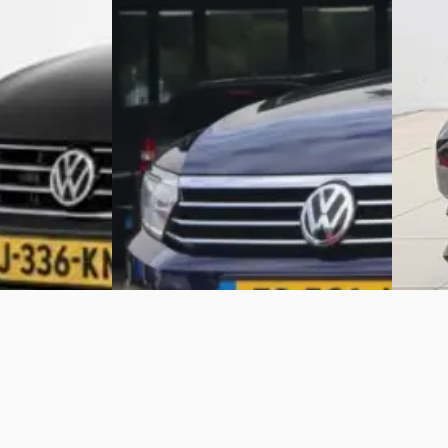
Marktc
v.a. € 381/mnd
2023 · 
Scherp geprijsd
zine · Automaat
Bochan
2017 · 96.493 km · Benzine · Automaat
Bekijk 
Teuben Auto's
· Emmen
Vergelijk
Bekijk aanbieding →
Vergelijk