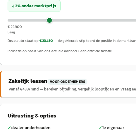
↓
2
%
onder
marktprijs
€ 22.900
Laag
Deze auto staat op
€ 23.450
— de gekleurde stip toont de positie in de marktra
Indicatie op basis van ons actuele aanbod. Geen officiële taxatie.
Zakelijk leasen
VOOR ONDERNEMERS
Vanaf €
433
/mnd — bereken bijtelling, vergelijk looptijden en vraag e
Uitrusting & opties
dealer onderhouden
1e eigenaar
✓
✓