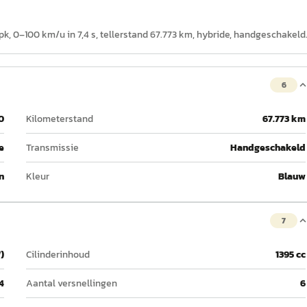
pk, 0–100 km/u in 7,4 s, tellerstand 67.773 km, hybride, handgeschakeld
6
0
Kilometerstand
67.773 km
e
Transmissie
Handgeschakeld
n
Kleur
Blauw
7
)
Cilinderinhoud
1395 cc
4
Aantal versnellingen
6