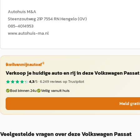
Autohuis M&A
Steenzoutweg 21P 7554 RN Hengelo (OV)
085-4014953
www.autohuis-ma.nl
®
ikwilvanmijnautoaf
Verkoop je huidige auto en rij in deze Volkswagen Passat
4,3
/5 ·
6.249
reviews op Trustpilot
Bod binnen 24u
Veilig vanuit huis
Meld grati
Veelgestelde vragen over deze Volkswagen Passat