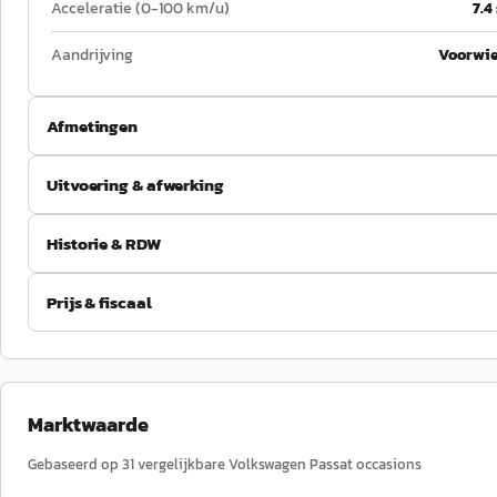
Acceleratie (0-100 km/u)
7.4
Aandrijving
Voorwie
Afmetingen
Uitvoering & afwerking
Historie & RDW
Prijs & fiscaal
Marktwaarde
Gebaseerd op
31
vergelijkbare
Volkswagen
Passat
occasions