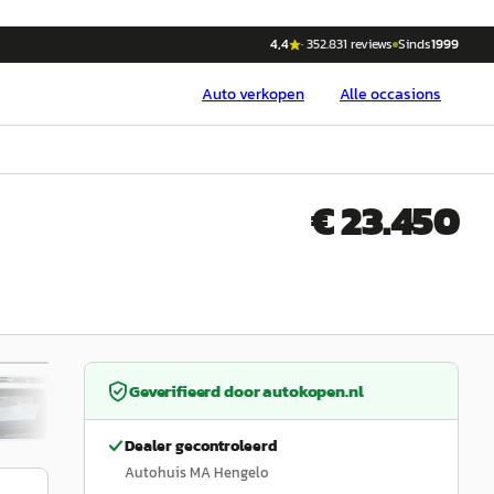
4,4
·
352.831
reviews
Sinds
1999
Auto
verkopen
Alle occasions
€ 23.450
/
35
Geverifieerd door
autokopen.nl
Dealer gecontroleerd
Autohuis MA Hengelo