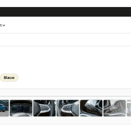
t
Blauw
1