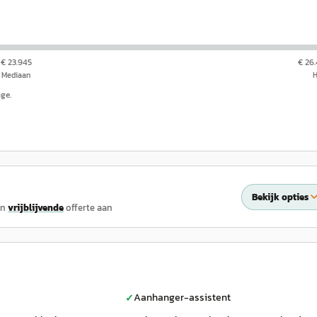
€ 23.945
€ 26
Mediaan
nge.
Bekijk opties
en
vrijblijvende
offerte aan
Aanhanger-assistent
✓