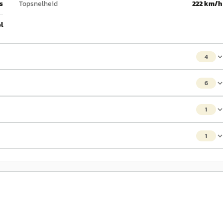
 s
Topsnelheid
222 km/h
l
4
6
1
1