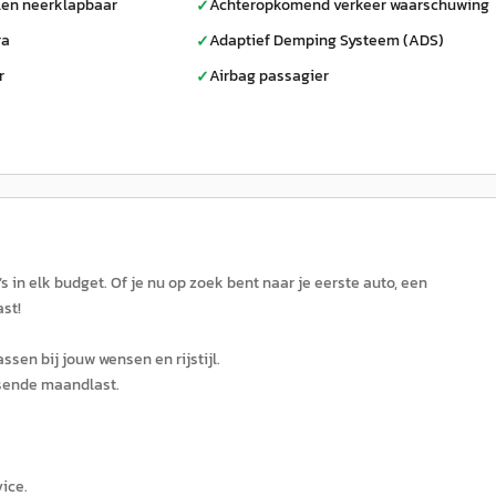
len neerklapbaar
Achteropkomend verkeer waarschuwing
✓
ra
Adaptief Demping Systeem (ADS)
✓
r
Airbag passagier
✓
 in elk budget. Of je nu op zoek bent naar je eerste auto, een
ast!
ssen bij jouw wensen en rijstijl.
ssende maandlast.
ice.