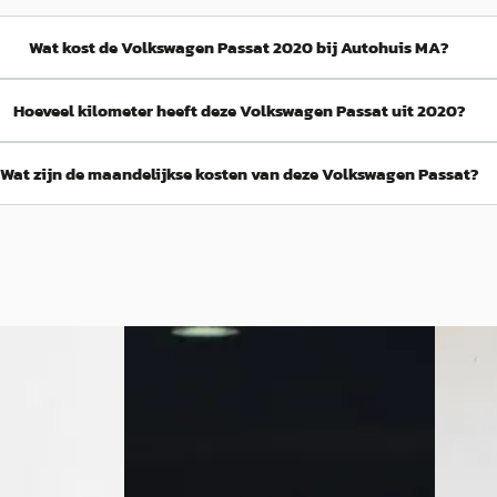
Wat kost de Volkswagen Passat 2020 bij Autohuis MA?
Hoeveel kilometer heeft deze Volkswagen Passat uit 2020?
Wat zijn de maandelijkse kosten van deze Volkswagen Passat?
t
·
2020
A
Volks
Volkswagen Passat
·
2017
 Highline
Variant 
Variant 1.4 TSI ACT Connected Series
€ 22.90
Plus
v.a. € 
€ 17.985