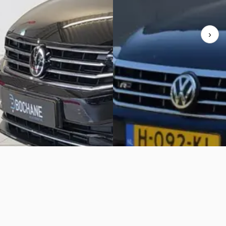
onform
v.a. € 465/mnd
100899 km · Benzine · Automaat
›
Marktconform
e Ede
· Apeldoorn
4,5
(
343
)
2026 · 0 km · Benzine · Automa
aanbieding →
Pennings Auto's
· Aalten
Bekijk aanbieding →
Vergelijk