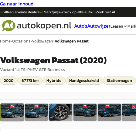
Ga naar inhoud
Alleen erkende dealers
Marktprijs-check op elke
auto
Zoek met AI
Auto's
Autowijzer
Leasen
Mark
Home
›
Occasions
›
Volkswagen
›
Volkswagen Passat
Volkswagen Passat
(
2020
)
Variant 1.4 TSI PHEV GTE Business
2020
67.773 km
Hybride
Handgeschakeld
Stationwagon