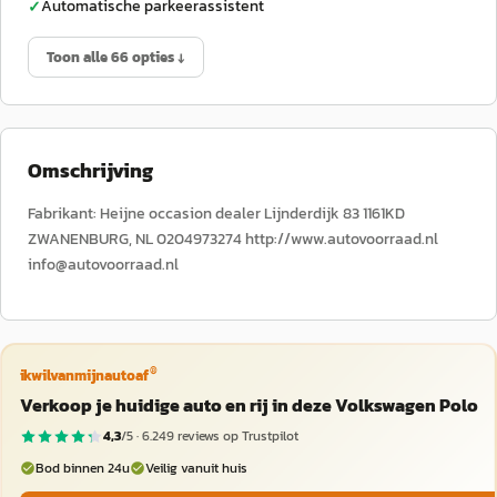
Automatische parkeerassistent
✓
Toon alle 66 opties ↓
Omschrijving
Fabrikant: Heijne occasion dealer Lijnderdijk 83 1161KD
ZWANENBURG, NL 0204973274 http://www.autovoorraad.nl
info@autovoorraad.nl
®
ikwilvanmijnautoaf
Verkoop je huidige auto en rij in deze Volkswagen Polo
4,3
/5 ·
6.249
reviews op Trustpilot
Bod binnen 24u
Veilig vanuit huis