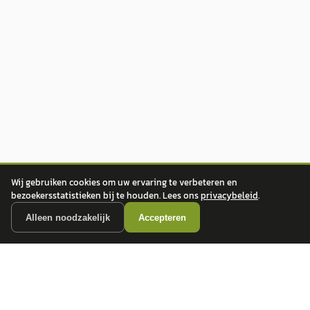
Wij gebruiken cookies om uw ervaring te verbeteren en
bezoekersstatistieken bij te houden. Lees ons
privacybeleid
.
Alleen noodzakelijk
Accepteren
autokopen.nl geeft geen financieel advies en is niet bevoegd om vragen over
financiële producten te beantwoorden. Wij verwijzen door naar erkende, AFM-
vergunde partners.