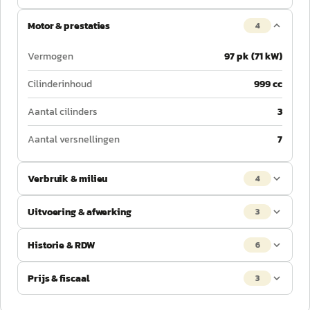
Motor & prestaties
4
Vermogen
97 pk (71 kW)
Cilinderinhoud
999 cc
Aantal cilinders
3
Aantal versnellingen
7
Verbruik & milieu
4
Uitvoering & afwerking
3
Historie & RDW
6
Prijs & fiscaal
3