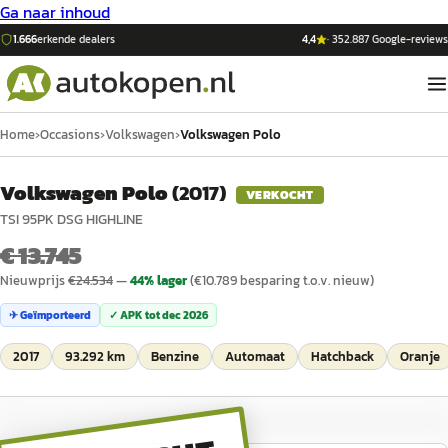
Ga naar inhoud
1.666
erkende dealers
4,4
·
352.887
Google-reviews
Home
›
Occasions
›
Volkswagen
›
Volkswagen Polo
Volkswagen Polo
(
2017
)
VERKOCHT
TSI 95PK DSG HIGHLINE
€ 13.745
Nieuwprijs
€
24.534
—
44
% lager
(€
10.789
besparing t.o.v. nieuw)
✈ Geïmporteerd
✓ APK tot
dec 2026
2017
93.292 km
Benzine
Automaat
Hatchback
Oranje