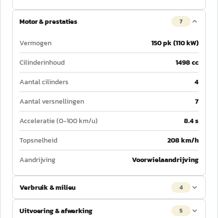
Motor & prestaties
7
Vermogen
150 pk (110 kW)
Cilinderinhoud
1498 cc
Aantal cilinders
4
Aantal versnellingen
7
Acceleratie (0-100 km/u)
8.4 s
Topsnelheid
208 km/h
Aandrijving
Voorwielaandrijving
Verbruik & milieu
4
Uitvoering & afwerking
5