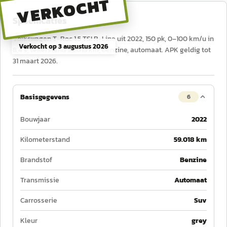
VERKOCHT
Specificaties
Volkswagen T-Roc 1.5 TSI R-Line uit 2022, 150 pk, 0–100 km/u in
Verkocht op
3 augustus 2026
8,4 s, tellerstand 59.018 km, benzine, automaat. APK geldig tot
31 maart 2026.
Basisgegevens
6
Bouwjaar
2022
Kilometerstand
59.018 km
Brandstof
Benzine
Transmissie
Automaat
Carrosserie
Suv
Kleur
grey