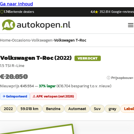
Ga naar inhoud
1.745
erkende dealers
4,4
·
352.814
Google-reviews
Home
›
Occasions
›
Volkswagen
›
Volkswagen T-Roc
Volkswagen T-Roc
(
2022
)
VERKOCHT
1.5 TSI R-Line
€ 28.850
ⓘ Prijsopbouw
Nieuwprijs
€
45.554
—
37
% lager
(€
16.704
besparing t.o.v. nieuw)
✈ Geïmporteerd
⚠ APK verlopen (
mrt 2026
)
2022
59.018 km
Benzine
Automaat
Suv
grey
Labe