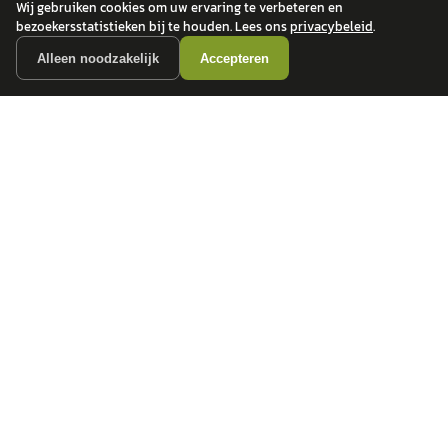
Wij gebruiken cookies om uw ervaring te verbeteren en
bezoekersstatistieken bij te houden. Lees ons
privacybeleid
.
Alleen noodzakelijk
Accepteren
autokopen.nl geeft geen financieel advies en is niet bevoegd om vragen over
financiële producten te beantwoorden. Wij verwijzen door naar erkende, AFM-
vergunde partners.
POPULAIRE MERKEN
Volkswagen
Vind jouw volgende auto bij
Toyota
betrouwbare dealers.
BMW
Mercedes-Benz
Audi
Ford
Opel
Peugeot