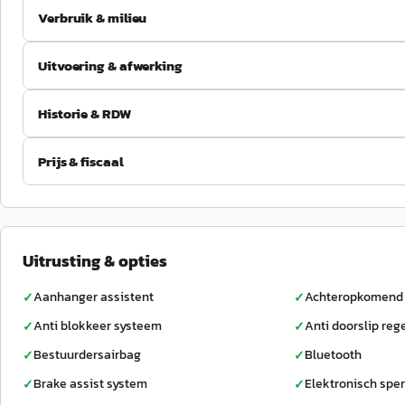
Verbruik & milieu
Uitvoering & afwerking
Historie & RDW
Prijs & fiscaal
Uitrusting & opties
Aanhanger assistent
Achteropkomend 
✓
✓
Anti blokkeer systeem
Anti doorslip reg
✓
✓
Bestuurdersairbag
Bluetooth
✓
✓
Brake assist system
Elektronisch sper
✓
✓