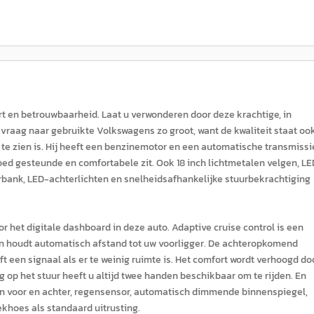
t en betrouwbaarheid. Laat u verwonderen door deze krachtige, in
 vraag naar gebruikte Volkswagens zo groot, want de kwaliteit staat oo
k te zien is. Hij heeft een benzinemotor en een automatische transmissi
ed gesteunde en comfortabele zit. Ook 18 inch lichtmetalen velgen, LE
erbank, LED-achterlichten en snelheidsafhankelijke stuurbekrachtiging
r het digitale dashboard in deze auto. Adaptive cruise control is een
 en houdt automatisch afstand tot uw voorligger. De achteropkomend
 een signaal als er te weinig ruimte is. Het comfort wordt verhoogd do
op het stuur heeft u altijd twee handen beschikbaar om te rijden. En
en voor en achter, regensensor, automatisch dimmende binnenspiegel,
khoes als standaard uitrusting.