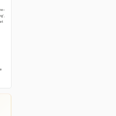
ne-
g',
et
ke