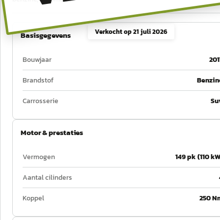
Verkocht op
21 juli 2026
Basisgegevens
Bouwjaar
201
Brandstof
Benzin
Carrosserie
Su
Motor & prestaties
Vermogen
149 pk (110 kW
Aantal cilinders
Koppel
250 N