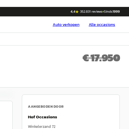
4,4
·
352.831
reviews
Sinds
1999
Auto
verkopen
Alle occasions
€ 17.950
AANGEBODEN DOOR
Hof Occasions
Winkelerzand 72