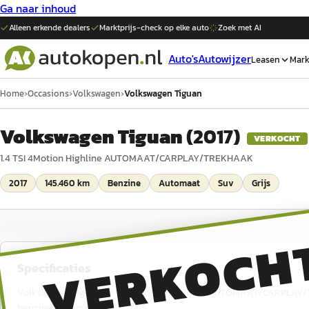
Ga naar inhoud
Alleen erkende dealers
Marktprijs-check op elke
auto
Zoek met AI
Auto's
Autowijzer
Leasen
Mark
Home
›
Occasions
›
Volkswagen
›
Volkswagen Tiguan
Volkswagen Tiguan
(
2017
)
VERKOCHT
1.4 TSI 4Motion Highline AUTOMAAT/CARPLAY/TREKHAAK
2017
145.460 km
Benzine
Automaat
Suv
Grijs
VERKOCH
Specificaties
Volkswagen Tiguan 1.4 TSI 4Motion Highline AUTOMAAT/CARPLAY/TREK
benzine, automaat.