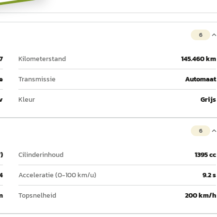
6
7
Kilometerstand
145.460 km
e
Transmissie
Automaat
v
Kleur
Grijs
6
)
Cilinderinhoud
1395 cc
4
Acceleratie (0-100 km/u)
9.2 s
m
Topsnelheid
200 km/h