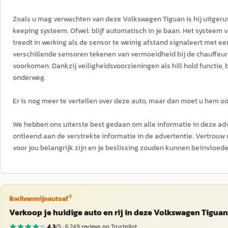
Zoals u mag verwachten van deze Volkswagen Tiguan is hij uitgeru
keeping systeem. Ofwel: blijf automatisch in je baan. Het systeem 
treedt in werking als de sensor te weinig afstand signaleert met 
verschillende sensoren tekenen van vermoeidheid bij de chauffeur
voorkomen. Dankzij veiligheidsvoorzieningen als hill hold functie
onderweg.
Er is nog meer te vertellen over deze auto, maar dan moet u hem oo
We hebben ons uiterste best gedaan om alle informatie in deze adv
ontleend aan de verstrekte informatie in de advertentie. Vertrouw 
voor jou belangrijk zijn en je beslissing zouden kunnen beïnvloede
®
ikwilvanmijnautoaf
Verkoop je huidige auto en rij in deze Volkswagen Tiguan
4,3
/5 ·
6.249
reviews op Trustpilot