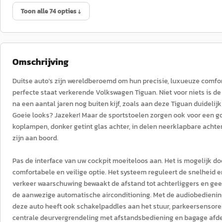
Toon alle 74 opties ↓
Omschrijving
Duitse auto's zijn wereldberoemd om hun precisie, luxueuze comfor
perfecte staat verkerende Volkswagen Tiguan. Niet voor niets is de
na een aantal jaren nog buiten kijf, zoals aan deze Tiguan duidelij
Goeie looks? Jazeker! Maar de sportstoelen zorgen ook voor een go
koplampen, donker getint glas achter, in delen neerklapbare acht
zijn aan boord.
Pas de interface van uw cockpit moeiteloos aan. Het is mogelijk doo
comfortabele en veilige optie. Het systeem reguleert de snelheid
verkeer waarschuwing bewaakt de afstand tot achterliggers en geeft
de aanwezige automatische airconditioning. Met de audiobediening 
deze auto heeft ook schakelpaddles aan het stuur, parkeersensor
centrale deurvergrendeling met afstandsbediening en bagage afde