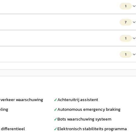
1
7
1
1
verkeer waarschuwing
Achteruitrij assistent
✓
eling
Autonomous emergency braking
✓
Bots waarschuwing systeem
✓
 differentieel
Elektronisch stabiliteits programma
✓