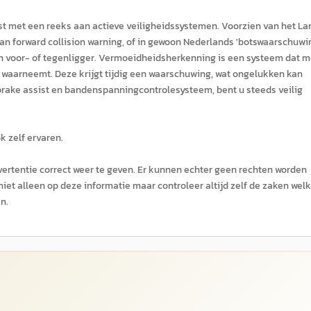
st met een reeks aan actieve veiligheidssystemen. Voorzien van het La
van forward collision warning, of in gewoon Nederlands 'botswaarschuwin
een voor- of tegenligger. Vermoeidheidsherkenning is een systeem dat m
 waarneemt. Deze krijgt tijdig een waarschuwing, wat ongelukken kan
, brake assist en bandenspanningcontrolesysteem, bent u steeds veilig
k zelf ervaren.
ertentie correct weer te geven. Er kunnen echter geen rechten worden
niet alleen op deze informatie maar controleer altijd zelf de zaken wel
n.