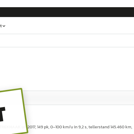
t
T
HAAK uit 2017, 149 pk, 0–100 km/u in 9,2 s, tellerstand 145.460 km,