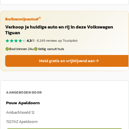
®
ikwilvanmijnautoaf
Verkoop je huidige auto en rij in deze Volkswagen
Tiguan
4,3
/5 ·
6.249
reviews op Trustpilot
Bod binnen 24u
Veilig vanuit huis
Meld gratis en vrijblijvend aan
AANGEBODEN DOOR
Pouw Apeldoorn
Ambachtsveld 12
7327AZ
Apeldoorn