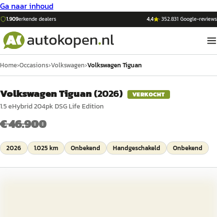
Ga naar inhoud
1.909
erkende dealers
4,4
·
352.831
Google-reviews
Home
›
Occasions
›
Volkswagen
›
Volkswagen Tiguan
Volkswagen Tiguan
(
2026
)
VERKOCHT
1.5 eHybrid 204pk DSG Life Edition
€ 46.900
2026
1.025 km
Onbekend
Handgeschakeld
Onbekend