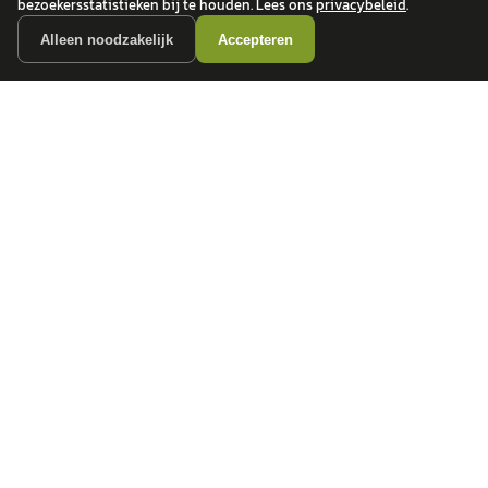
bezoekersstatistieken bij te houden. Lees ons
privacybeleid
.
Alleen noodzakelijk
Accepteren
autokopen.nl geeft geen financieel advies en is niet bevoegd om vragen over
financiële producten te beantwoorden. Wij verwijzen door naar erkende, AFM-
vergunde partners.
POPULAIRE MERKEN
Volkswagen
Vind jouw volgende auto bij
Toyota
betrouwbare dealers.
BMW
Mercedes-Benz
Audi
Ford