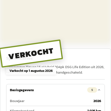
VERKOCHT
Specificaties
Volkswagen Tiguan 1.5 eHybrid 204pk DSG Life Edition uit 2026,
Verkocht op
1 augustus 2026
tellerstand 1.025 km, onbekend, handgeschakeld.
Basisgegevens
5
Bouwjaar
2026
Kilometerstand
1.025 km