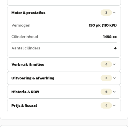
Motor & prestaties
3
Vermogen
150 pk (110 kW)
Cilinderinhoud
1498 cc
Aantal cilinders
4
Verbruik & milieu
4
Uitvoering & afwerking
3
Historie & RDW
6
Prijs & fiscaal
4