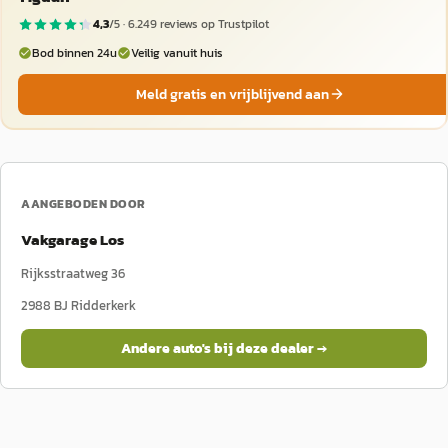
4,3
/5 ·
6.249
reviews op Trustpilot
Bod binnen 24u
Veilig vanuit huis
Meld gratis en vrijblijvend aan
AANGEBODEN DOOR
Vakgarage Los
Rijksstraatweg 36
2988 BJ
Ridderkerk
Andere auto's bij deze dealer →