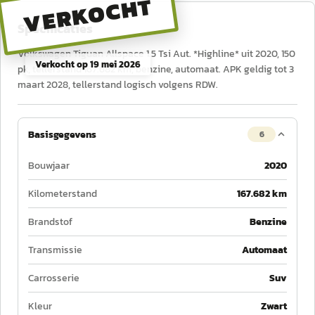
VERKOCHT
Specificaties
Volkswagen Tiguan Allspace 1.5 Tsi Aut. *Highline* uit 2020, 150
Verkocht op
19 mei 2026
pk, tellerstand 167.682 km, benzine, automaat. APK geldig tot 3
maart 2028, tellerstand logisch volgens RDW.
Basisgegevens
6
Bouwjaar
2020
Kilometerstand
167.682 km
Brandstof
Benzine
Transmissie
Automaat
Carrosserie
Suv
Kleur
Zwart