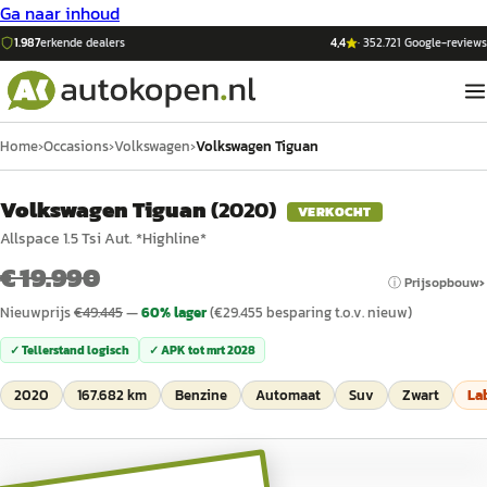
Ga naar inhoud
1.987
erkende dealers
4,4
·
352.721
Google-reviews
Home
›
Occasions
›
Volkswagen
›
Volkswagen Tiguan
Volkswagen Tiguan
(
2020
)
VERKOCHT
Allspace 1.5 Tsi Aut. *Highline*
€ 19.990
ⓘ Prijsopbouw
Nieuwprijs
€
49.445
—
60
% lager
(€
29.455
besparing t.o.v. nieuw)
✓ Tellerstand logisch
✓ APK tot
mrt 2028
2020
167.682 km
Benzine
Automaat
Suv
Zwart
La