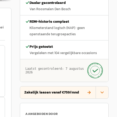
Dealer gecontroleerd
Van Roosmalen Den Bosch
RDW-historie compleet
mei
Kilometerstand logisch (NAP)
· geen
openstaande terugroepacties
Prijs getoetst
Vergeleken met
104
vergelijkbare occasions
GECONTROLEERD ·
AUTOKOPEN.NL
Laatst gecontroleerd:
7 augustus
· SINDS 1999 ·
2026
Zakelijk leasen vanaf €759/mnd
AANGEBODEN DOOR