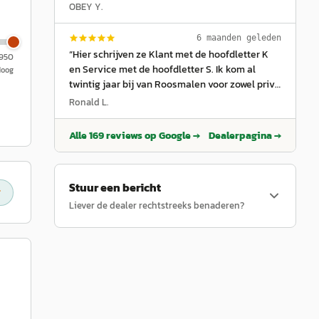
maken voor de Volvo EX30.
”
OBEY Y.
6 maanden geleden
“
Hier schrijven ze Klant met de hoofdletter K
.950
en Service met de hoofdletter S. Ik kom al
Hoog
twintig jaar bij van Roosmalen voor zowel privé
als lease voor mijn werk. Service is altijd top,
Ronald L.
afspraken worden nagekomen (word ik blij van)
en bij de aflevering van een nieuwe (of
Alle
169
reviews op Google →
Dealerpagina →
gebruikte) Volvo voel je je echt koning. Dat ligt
niet aan een individu, dat ligt aan de cultuur en
aan de aansturing. En dat doen ze erg goed.
Stuur een bericht
Dikke aanrader.
”
Liever de dealer rechtstreeks benaderen?