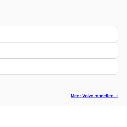
Meer
Volvo
modellen →
C
 V60
·
2026
Volvo V60
·
2026