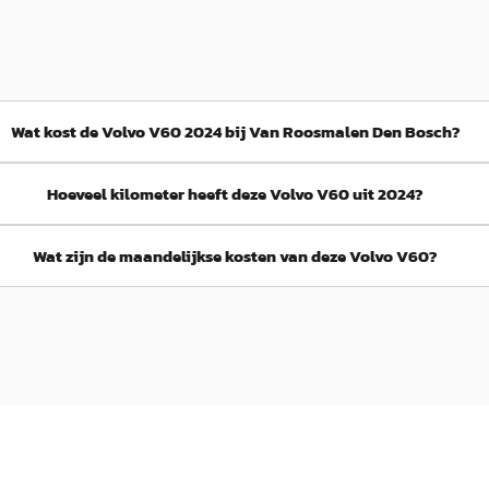
Wat kost de Volvo V60 2024 bij Van Roosmalen Den Bosch?
Hoeveel kilometer heeft deze Volvo V60 uit 2024?
Wat zijn de maandelijkse kosten van deze Volvo V60?
C
A
Volvo V60
·
2026
Volvo