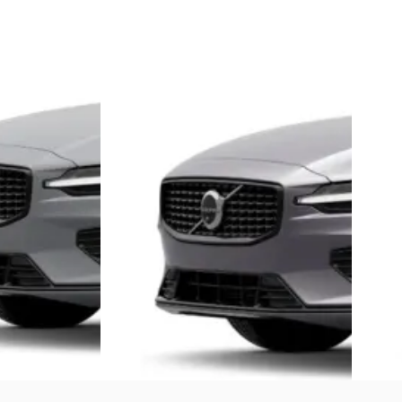
AWD Ultra Dark
2.0 T6 Plug-in hybrid AWD Plus Dark
2.0 T6 
€ 64.745
€ 68.30
v.a. € 1.372/mnd
v.a. € 
Boven markt
Boven 
ybride ·
2026 · 15 km · Plug-in hybride ·
2026 · 1
Automaat
Automa
n
4,4
(
140
)
Broekhuis Volvo Zeist
4,4
(
275
)
Broekhu
Bekijk aanbieding →
Bekijk 
Vergelijk
Vergelijk