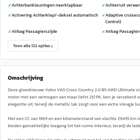
Achterbankleuningen neerklapbaar
Achterruit verwa
✓
✓
Activering Achterklep/-deksel automatisch
Adaptive cruiseco
✓
✓
Control)
Airbag Passagierszijde
Airbag Passagier
✓
✓
Toon alle 122 opties ↓
Omschrijving
Deze gloednieuwe Volvo V60 Cross Country 2.0 B5 AWD Ultimate st
motor met een vermogen van maar liefst 251 PK, ben je verzekerd van 
elegantie uit, terwijl de metallic lak zorgt voor een extra vleugje lu
Met een CC van 1969 en een kilometerstand van slechts 29495 km is
bieden gemakkelijke toegang tot het ruime interieur, terwijl de le