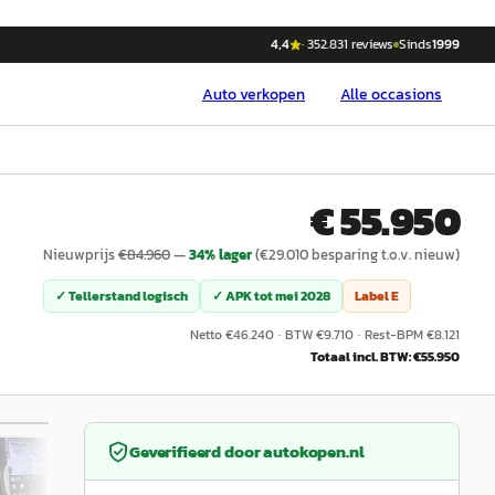
4,4
·
352.831
reviews
Sinds
1999
Auto
verkopen
Alle occasions
€ 55.950
Nieuwprijs
€
84.960
—
34
% lager
(€
29.010
besparing t.o.v. nieuw)
✓ Tellerstand logisch
✓ APK tot
mei 2028
Label
E
Netto €
46.240
·
BTW €
9.710
·
Rest-BPM €
8.121
Totaal incl. BTW: €
55.950
/
43
Geverifieerd door
autokopen.nl