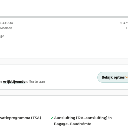
€ 43.900
€ 47
Mediaan
nge.
Bekijk opties
en
vrijblijvende
offerte aan
isatieprogramma (TSA)
Aansluiting (12V-aansluiting) in
✓
Bagage-/laadruimte