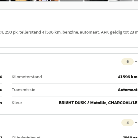
, 250 pk, tellerstand 41.596 km, benzine, automaat. APK geldig tot 23 
6
4
Kilometerstand
41.596 km
e
Transmissie
Automaat
n
Kleur
BRIGHT DUSK / Metallic, CHARCOAL/LE
4
)
Cilinderinhoud
1969 cc