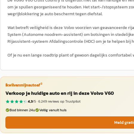
De Volvo V60 Cross Country is uitgerust met tal van handige en v
om je spullen georganiseerd te houden. Het start-/stopsysteem zorgt
wegrijblokkering je auto beschermt tegen diefstal.
Wat betreft veiligheid is deze Volvo voorzien van geavanceerde ri
System (Autonome noodrem-assistent) om botsingen in stedelijke
Rijassistent-systeem Afdalingscontrole (HDC) om je te helpen bij he
Of je nu een lange roadtrip plant of gewoon dagelijks comfortabel w
®
ikwilvanmijnautoaf
Verkoop je huidige auto en rij in deze Volvo V60
4,3
/5 ·
6.249
reviews op Trustpilot
Bod binnen 24u
Veilig vanuit huis
Meld grati