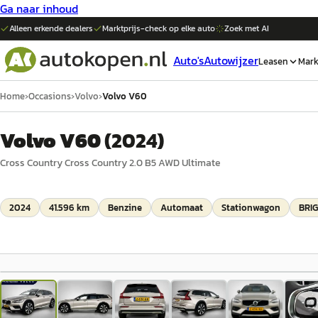
Ga naar inhoud
Alleen erkende dealers
Marktprijs-check op elke
auto
Zoek met AI
Auto's
Autowijzer
Leasen
Mark
Home
›
Occasions
›
Volvo
›
Volvo V60
Volvo V60
(
2024
)
Cross Country Cross Country 2.0 B5 AWD Ultimate
2024
41.596 km
Benzine
Automaat
Stationwagon
BRIG