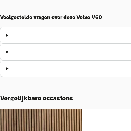
Veelgestelde vragen over deze Volvo V60
Vergelijkbare occasions
A
A
Volvo V60
·
2025
Volvo V60
·
2026