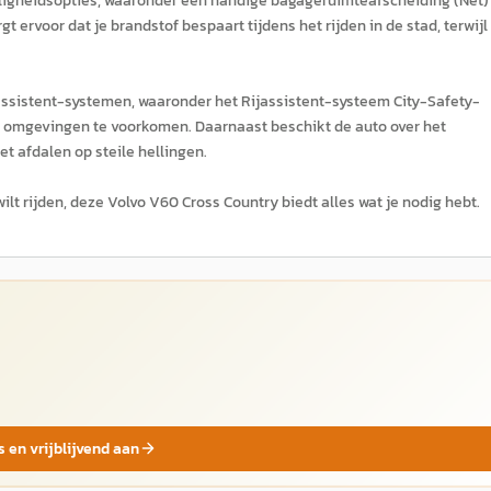
eiligheidsopties, waaronder een handige bagageruimteafscheiding (Net)
 ervoor dat je brandstof bespaart tijdens het rijden in de stad, terwijl
jassistent-systemen, waaronder het Rijassistent-systeem City-Safety-
 omgevingen te voorkomen. Daarnaast beschikt de auto over het
t afdalen op steile hellingen.
ilt rijden, deze Volvo V60 Cross Country biedt alles wat je nodig hebt.
s en vrijblijvend aan