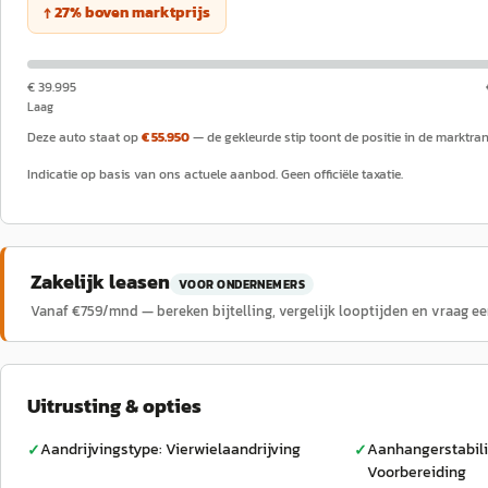
↑
27
%
boven
marktprijs
€ 39.995
Laag
Deze auto staat op
€ 55.950
— de gekleurde stip toont de positie in de marktra
Indicatie op basis van ons actuele aanbod. Geen officiële taxatie.
Zakelijk leasen
VOOR ONDERNEMERS
Vanaf €
759
/mnd — bereken bijtelling, vergelijk looptijden en vraag e
Uitrusting & opties
Aandrijvingstype: Vierwielaandrijving
Aanhangerstabil
✓
✓
Voorbereiding