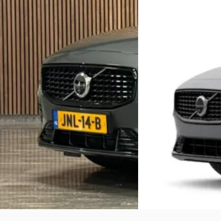
T8 AWD Recharge Plus Dark
2.0 T6 Plug-in hybrid 
€ 42.900
€ 69.328
v.a. € 909/mnd
v.a. € 1.470/mnd
Boven markt
Boven markt
2025 · 15.518 km · Benzine · Automaat
2026 · 15 km · Plug-in h
Automaat
Broekhuis Volvo Houten
4,4
(
140
)
Bekijk aanbieding →
Broekhuis Volvo Houte
Bekijk aanbieding →
Vergelijk
Vergelijk