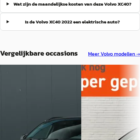
Wat zijn de maandelijkse kosten van deze Volvo XC40?
Is de Volvo XC40 2022 een elektrische auto?
Vergelijkbare occasions
Meer
Volvo
modellen →
A
Volvo XC40
·
2022
Volvo XC40
·
2020
1.5 T4 Plug-in hybrid Plus
1.5 T5 262pk Recharge R-Design
Automaat / Navi / Climate
Luxe Uitvoering
€ 24.900
€ 33.493
v.a. € 528/mnd
v.a. € 710/mnd
Scherp geprijsd
Marktconform
2020 · 127.459 km · Plug-in hybride ·