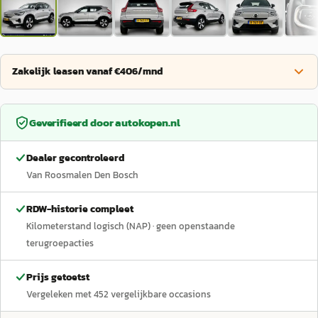
Zakelijk leasen vanaf €406/mnd
Geverifieerd door
autokopen.nl
Dealer gecontroleerd
Van Roosmalen Den Bosch
RDW-historie compleet
Kilometerstand logisch (NAP)
· geen openstaande
terugroepacties
Prijs getoetst
Vergeleken met
452
vergelijkbare occasions