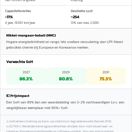
van 78 kWh origineel
Krachtig
Capaciteitsverlies
Geschatte cycli
−11%
~254
4 jaar, 19.051 km/jaar
13% van max 2.000
Nikkel-mangaan-kobalt (NMC)
Hogere energiedichtheid en range. Iets snellere veroudering dan LFP. Meest
gebruikte chemie bij Europese en Koreaanse merken.
Verwachte SoH
2027
2029
2031
86.3
%
80.8
%
75.3
%
💶 Prijsimpact
Een SoH van 89% kan een waardedaling van 2–2% rechtvaardigen t.o.v. een
vergelijkbaar exemplaar met 90%+ SoH.
⚠️
Indicatieve schatting op basis van statistisch degradatiemodel (Geotab 2026,
n=22.700+). Werkelijke batterijgezondheid kan afwijken door individueel laad- en
rijgedrag, klimaatomstandigheden en software-updates. Voor een exacte meting