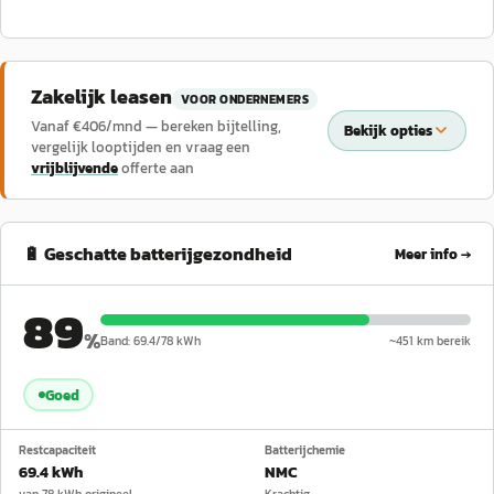
Zakelijk leasen
VOOR ONDERNEMERS
Vanaf €
406
/mnd — bereken bijtelling,
Bekijk opties
vergelijk looptijden en vraag een
vrijblijvende
offerte aan
🔋 Geschatte batterijgezondheid
Meer info →
89
%
Band:
69.4
/
78
kWh
~
451
km bereik
Goed
Restcapaciteit
Batterijchemie
69.4 kWh
NMC