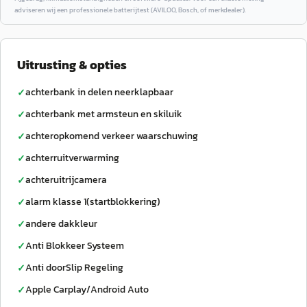
adviseren wij een professionele batterijtest (AVILOO, Bosch, of merkdealer).
Uitrusting & opties
achterbank in delen neerklapbaar
✓
achterbank met armsteun en skiluik
✓
achteropkomend verkeer waarschuwing
✓
achterruitverwarming
✓
achteruitrijcamera
✓
alarm klasse 1(startblokkering)
✓
andere dakkleur
✓
Anti Blokkeer Systeem
✓
Anti doorSlip Regeling
✓
Apple Carplay/Android Auto
✓