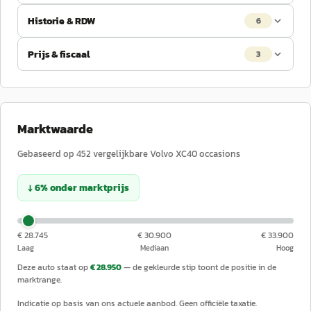
Historie & RDW
6
Prijs & fiscaal
3
Marktwaarde
Gebaseerd op
452
vergelijkbare
Volvo
XC40
occasions
↓
6
%
onder
marktprijs
€ 28.745
€ 30.900
€ 33.900
Laag
Mediaan
Hoog
Deze auto staat op
€ 28.950
— de gekleurde stip toont de positie in de
marktrange.
Indicatie op basis van ons actuele aanbod. Geen officiële taxatie.