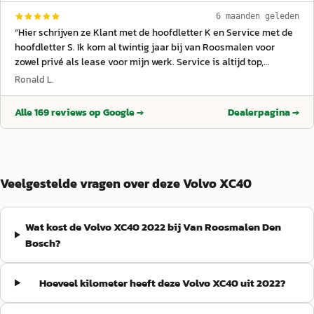
6 maanden geleden
“
Hier schrijven ze Klant met de hoofdletter K en Service met de
hoofdletter S. Ik kom al twintig jaar bij van Roosmalen voor
zowel privé als lease voor mijn werk. Service is altijd top,
afspraken worden nagekomen (word ik blij van) en bij de
Ronald L.
aflevering van een nieuwe (of gebruikte) Volvo voel je je echt
koning. Dat ligt niet aan een individu, dat ligt aan de cultuur en
Alle
169
reviews op Google →
Dealerpagina →
aan de aansturing. En dat doen ze erg goed. Dikke aanrader.
”
Veelgestelde vragen over deze Volvo XC40
Wat kost de Volvo XC40 2022 bij Van Roosmalen Den
Bosch?
Hoeveel kilometer heeft deze Volvo XC40 uit 2022?