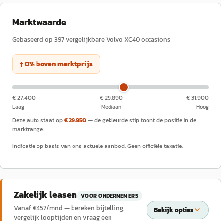
Marktwaarde
Gebaseerd op
397
vergelijkbare
Volvo
XC40
occasions
↑
0
%
boven
marktprijs
€ 27.400
€ 29.890
€ 31.900
Laag
Mediaan
Hoog
Deze auto staat op
€ 29.950
— de gekleurde stip toont de positie in de
marktrange.
Indicatie op basis van ons actuele aanbod. Geen officiële taxatie.
Zakelijk leasen
VOOR ONDERNEMERS
Vanaf €
457
/mnd — bereken bijtelling,
Bekijk opties
vergelijk looptijden en vraag een