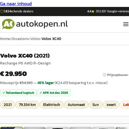
Ga naar inhoud
1.824
erkende dealers
4,4
·
352.831
Google-reviews
Home
›
Occasions
›
Volvo
›
Volvo XC40
Volvo XC40
(
2021
)
Recharge P8 AWD R-Design
€ 29.950
ⓘ Prijsopbouw
Nieuwprijs
€
54.369
—
45
% lager
(€
24.419
besparing t.o.v. nieuw)
✓ Tellerstand logisch
✓ APK tot
dec 2026
2021
79.334 km
Elektrisch
Automaat
Suv
zwart
La
1
/
36