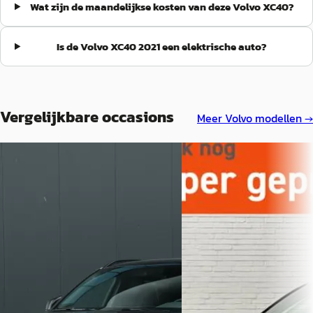
Wat zijn de maandelijkse kosten van deze Volvo XC40?
Is de Volvo XC40 2021 een elektrische auto?
Vergelijkbare occasions
Meer
Volvo
modellen →
A
Volvo XC40
·
2022
Volvo XC40
·
2020
1.5 T4 Plug-in hybrid Plus
1.5 T5 262pk Recharge R-Design
Automaat / Navi / Climate
Luxe Uitvoering
€ 24.900
€ 33.493
v.a. € 528/mnd
v.a. € 710/mnd
Scherp geprijsd
Marktconform
2020 · 127.459 km · Plug-in hybride ·