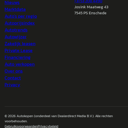
+31 53 208 4490
Nieuws
Josink Maatweg 43
Marktdata
7545 PS Enschede
Auto's per regio
Autoprijsindex
Autotrends
Autowijzer
Zakelijk leasen
Private Lease
Financiering
Auto verkopen
Over ons
Contact
Privacy
© 2026
Autokopen
(onderdeel van Dealerdirect Media B.V.). Alle rechten
voorbehouden.
Gebruiksvoorwaarden
Privacybeleid