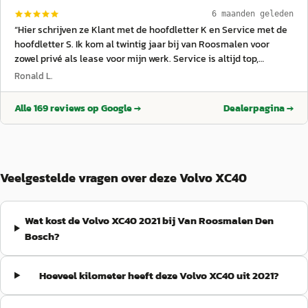
6 maanden geleden
“
Hier schrijven ze Klant met de hoofdletter K en Service met de
hoofdletter S. Ik kom al twintig jaar bij van Roosmalen voor
zowel privé als lease voor mijn werk. Service is altijd top,
afspraken worden nagekomen (word ik blij van) en bij de
Ronald L.
aflevering van een nieuwe (of gebruikte) Volvo voel je je echt
koning. Dat ligt niet aan een individu, dat ligt aan de cultuur en
Alle
169
reviews op Google →
Dealerpagina →
aan de aansturing. En dat doen ze erg goed. Dikke aanrader.
”
Veelgestelde vragen over deze Volvo XC40
Wat kost de Volvo XC40 2021 bij Van Roosmalen Den
Bosch?
Hoeveel kilometer heeft deze Volvo XC40 uit 2021?