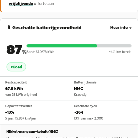
vrijblijvende
offerte aan
🔋 Geschatte batterijgezondheid
Meer info →
87
%
Band:
67.9
/
78
kWh
~
441
km bereik
Goed
Restcapaciteit
Batterijchemie
67.9 kWh
NMC
van 78 kWh origineel
Krachtig
Capaciteitsverlies
Geschatte cycli
−13%
~264
5 jaar, 15.867 km/jaar
13% van max 2.000
Nikkel-mangaan-kobalt (NMC)