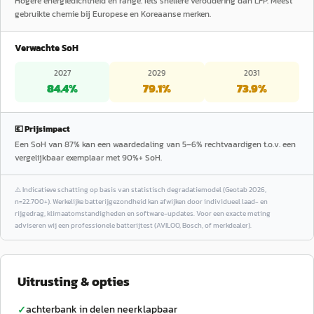
Hogere energiedichtheid en range. Iets snellere veroudering dan LFP. Meest
gebruikte chemie bij Europese en Koreaanse merken.
Verwachte SoH
2027
2029
2031
84.4
%
79.1
%
73.9
%
💶 Prijsimpact
Een SoH van 87% kan een waardedaling van 5–6% rechtvaardigen t.o.v. een
vergelijkbaar exemplaar met 90%+ SoH.
⚠️
Indicatieve schatting op basis van statistisch degradatiemodel (Geotab 2026,
n=22.700+). Werkelijke batterijgezondheid kan afwijken door individueel laad- en
rijgedrag, klimaatomstandigheden en software-updates. Voor een exacte meting
adviseren wij een professionele batterijtest (AVILOO, Bosch, of merkdealer).
Uitrusting & opties
achterbank in delen neerklapbaar
✓