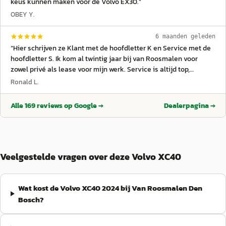
keus kunnen maken voor de Volvo EX30.
”
OBEY Y.
6 maanden geleden
“
Hier schrijven ze Klant met de hoofdletter K en Service met de
hoofdletter S. Ik kom al twintig jaar bij van Roosmalen voor
zowel privé als lease voor mijn werk. Service is altijd top,
afspraken worden nagekomen (word ik blij van) en bij de
Ronald L.
aflevering van een nieuwe (of gebruikte) Volvo voel je je echt
koning. Dat ligt niet aan een individu, dat ligt aan de cultuur en
Alle
169
reviews op Google →
Dealerpagina →
aan de aansturing. En dat doen ze erg goed. Dikke aanrader.
”
Veelgestelde vragen over deze Volvo XC40
Wat kost de Volvo XC40 2024 bij Van Roosmalen Den
Bosch?