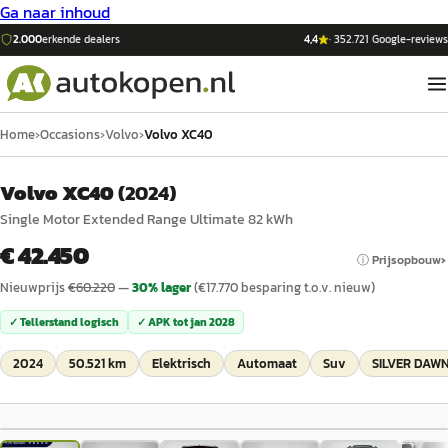
Ga naar inhoud
2.000
erkende dealers
4,4
·
352.721
Google-reviews
Home
›
Occasions
›
Volvo
›
Volvo XC40
Volvo XC40
(
2024
)
Single Motor Extended Range Ultimate 82 kWh
€ 42.450
ⓘ Prijsopbouw
Nieuwprijs
€
60.220
—
30
% lager
(€
17.770
besparing t.o.v. nieuw)
✓ Tellerstand logisch
✓ APK tot
jan 2028
2024
50.521 km
Elektrisch
Automaat
Suv
SILVER DAWN
1
/
34