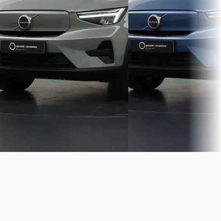
Boven markt
Boven markt
2024 · 10.966 km · Elektrisch ·
2024 · 22.345 km · Elektrisc
Automaat
Automaat
Wensink Ford Apeldoorn
·
Wensink Occasions Emme
Apeldoorn
4,0
(
285
)
Emmeloord
4,1
(
441
)
~
95
% SoH
Bekijk
~
95
% SoH
Bekijk
(indicatie)
(indicatie)
aanbieding →
aanbieding →
Vergelijk
Vergelijk