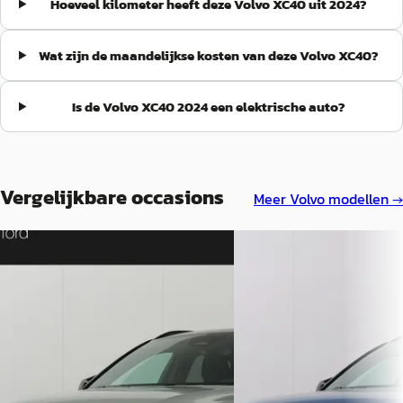
Hoeveel kilometer heeft deze Volvo XC40 uit 2024?
Wat zijn de maandelijkse kosten van deze Volvo XC40?
Is de Volvo XC40 2024 een elektrische auto?
Vergelijkbare occasions
Meer
Volvo
modellen →
EV
EV
Volvo XC40
·
2024
Volvo XC40
·
2024
Single Motor Core 69 kWh
Single Motor Core 69 kWh
€ 35.935
€ 35.835
v.a. € 762/mnd
v.a. € 760/mnd