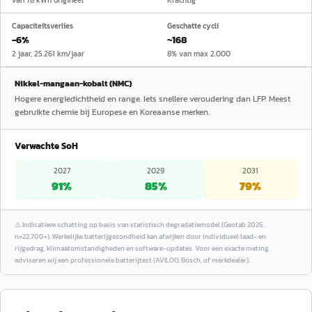
van 78 kWh origineel
Krachtig
Capaciteitsverlies
Geschatte cycli
−6%
~168
2 jaar, 25.261 km/jaar
8% van max 2.000
Nikkel-mangaan-kobalt (NMC)
Hogere energiedichtheid en range. Iets snellere veroudering dan LFP. Meest
gebruikte chemie bij Europese en Koreaanse merken.
Verwachte SoH
2027
2029
2031
91
%
85
%
79
%
⚠️
Indicatieve schatting op basis van statistisch degradatiemodel (Geotab 2026,
n=22.700+). Werkelijke batterijgezondheid kan afwijken door individueel laad- en
rijgedrag, klimaatomstandigheden en software-updates. Voor een exacte meting
adviseren wij een professionele batterijtest (AVILOO, Bosch, of merkdealer).