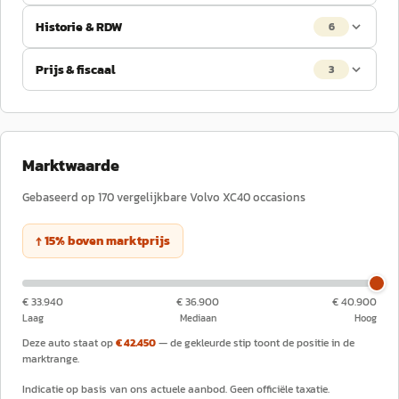
Historie & RDW
6
Prijs & fiscaal
3
Marktwaarde
Gebaseerd op
170
vergelijkbare
Volvo
XC40
occasions
↑
15
%
boven
marktprijs
€ 33.940
€ 36.900
€ 40.900
Laag
Mediaan
Hoog
Deze auto staat op
€ 42.450
— de gekleurde stip toont de positie in de
marktrange.
Indicatie op basis van ons actuele aanbod. Geen officiële taxatie.