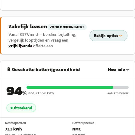
Zakelijk leasen
VOOR ONDERNEMERS
Vanaf €
577
/mnd — bereken bijtelling,
Bekijk opties
vergelijk looptijden en vraag een
vrijblijvende
offerte aan
🔋 Geschatte batterijgezondheid
Meer info →
94
%
Band:
73.3
/
78
kWh
~
476
km bereik
Uitstekend
Restcapaciteit
Batterijchemie
73.3 kWh
NMC