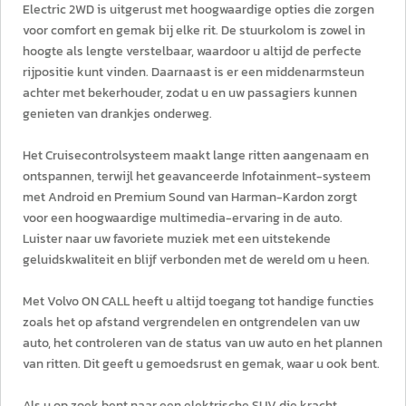
Electric 2WD is uitgerust met hoogwaardige opties die zorgen
voor comfort en gemak bij elke rit. De stuurkolom is zowel in
hoogte als lengte verstelbaar, waardoor u altijd de perfecte
rijpositie kunt vinden. Daarnaast is er een middenarmsteun
achter met bekerhouder, zodat u en uw passagiers kunnen
genieten van drankjes onderweg.
Het Cruisecontrolsysteem maakt lange ritten aangenaam en
ontspannen, terwijl het geavanceerde Infotainment-systeem
met Android en Premium Sound van Harman-Kardon zorgt
voor een hoogwaardige multimedia-ervaring in de auto.
Luister naar uw favoriete muziek met een uitstekende
geluidskwaliteit en blijf verbonden met de wereld om u heen.
Met Volvo ON CALL heeft u altijd toegang tot handige functies
zoals het op afstand vergrendelen en ontgrendelen van uw
auto, het controleren van de status van uw auto en het plannen
van ritten. Dit geeft u gemoedsrust en gemak, waar u ook bent.
Als u op zoek bent naar een elektrische SUV die kracht,