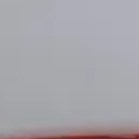
rari?
p?
p?
rrari?