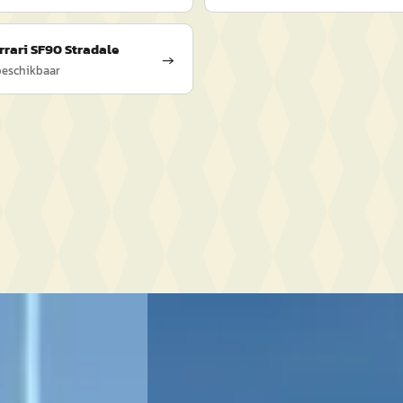
rrari
SF90 Stradale
→
eschikbaar
0
Ferrari Purosangue
·
2025
6.5 V12
€ 628.888