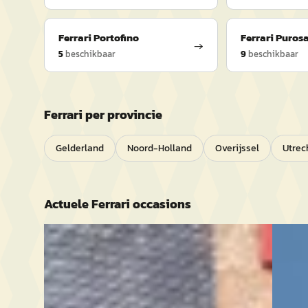
Ferrari
Portofino
Ferrari
Puros
→
5
beschikbaar
9
beschikbaar
Ferrari
per provincie
Gelderland
Noord-Holland
Overijssel
Utrec
Actuele
Ferrari
occasions
Ferrari Mondial
·
1983
Ferra
8 2+2
6.5 V12
€ 74.995
€ 629.