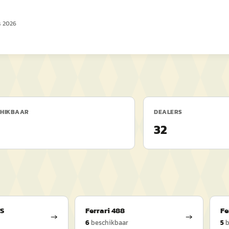
s 2026
CHIKBAAR
DEALERS
32
S
Ferrari
488
Fe
→
→
6
beschikbaar
5
b