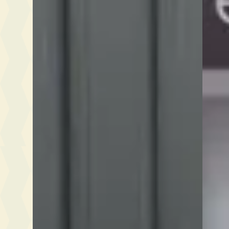
Bekijk
Autobedrijf met bijzondere auto's
· Sint-
Vergelijk
Oedenrode
5,0
(
56
)
Bekijk aanbieding →
Vergelijk
Bekijk alle
121
Ferrari
occasions →
REDACTIE-OORDEEL
Ferrari is in augustus 2026 een van de me
mediaan vraagprijs van EUR 279.950 en 9