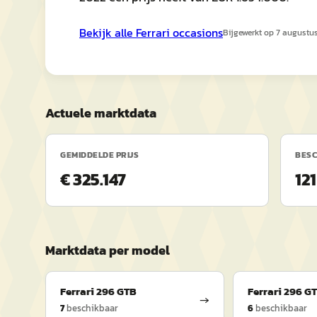
Bekijk alle
Ferrari
occasions
Bijgewerkt op
7 augustu
Actuele marktdata
GEMIDDELDE PRIJS
BES
€ 325.147
121
Marktdata per model
Ferrari
296 GTB
Ferrari
296 GT
→
7
beschikbaar
6
beschikbaar