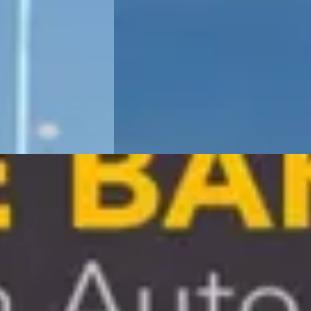
2025 · 8.359 km · Benzine · Automaat
zine · Automaat
Du Parc Luxury Cars & Art
· Oisterwijk
4,6
(
114
)
Art
· Oisterwijk
Bekijk aanbieding →
Vergelijk