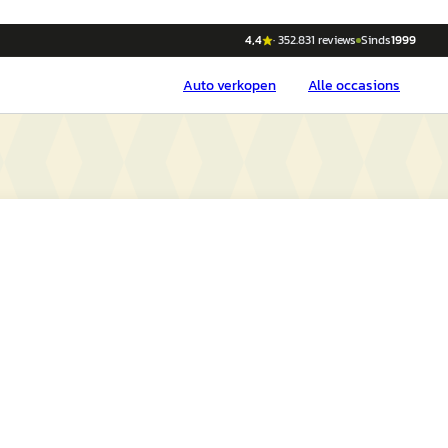
4,4
·
352.831
reviews
Sinds
1999
Auto
verkopen
Alle occasions