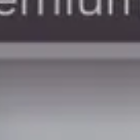
 aanbieding →
est exclusieve merken in Nederland, met een
2% van het aanbod onder de 80.000 kilometer.