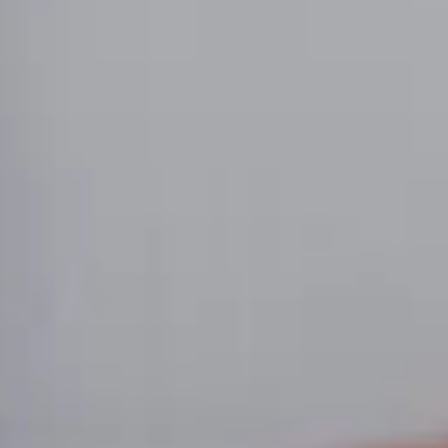
Wat is de gemiddelde prijs van een tweedehands Fer
Hoeveel tweedehands Ferrari auto's zijn er te koo
Welke Ferrari modellen zijn er als occasion te koo
Wat is de goedkoopste tweedehands Ferrari?
Is een tweedehands Ferrari een goede koop?
Wat is een realistisch budget voor een tweedehands Fe