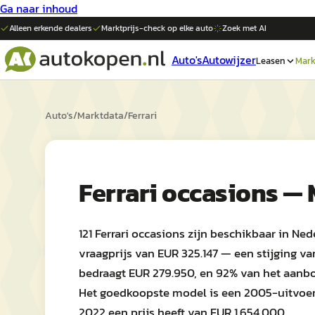
Ga naar inhoud
Alleen erkende dealers
Marktprijs-check op elke
auto
Zoek met AI
Auto's
Autowijzer
Leasen
Mark
Auto's
/
Marktdata
/
Ferrari
Ferrari occasions —
121 Ferrari occasions zijn beschikbaar in N
vraagprijs van EUR 325.147 — een stijging va
bedraagt EUR 279.950, en 92% van het aanb
Het goedkoopste model is een 2005-uitvoeri
2022 een prijs heeft van EUR 1.654.000.