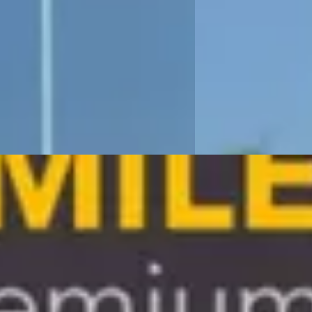
14.524 km · Benzine · Automaat
v.a. € 3.940/mnd
 Luxury Cars & Art
· Oisterwijk
2020 · 69.588 km · Ben
Du Parc Luxury Cars & 
 aanbieding →
4,6
(
114
)
Bekijk aanbieding →
Vergelijk
ri F430
·
2005
77
2.327/mnd
86.478 km · Benzine · Automaat
Bakker
· Nieuw-Weerdinge
4,7
(
106
)