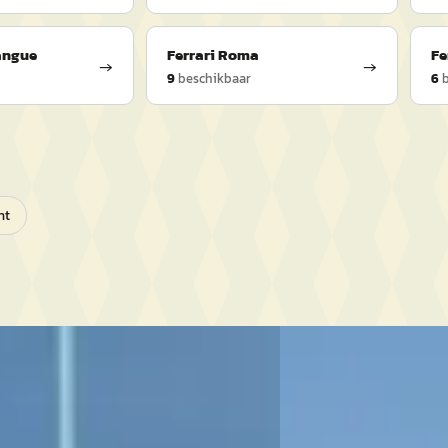
angue
Ferrari
Roma
Fe
→
→
9
beschikbaar
6
b
ht
ri Purosangue
·
2024
Ferrari Roma
·
202
3.9 V8 HELE
888
€ 185.888