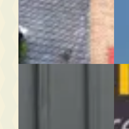
v.a. € 1.590/mnd
2024 · 
1983 · 55.275 km · Benzine · Handgeschakeld
Du Parc
4,6
(
114
)
Vakgarage Middelwout
· Alphen A/d Rijn
Bekijk
Bekijk aanbieding →
Vergelijk
Vergelijk
G
Ferra
Ferrari 360
·
2004
4.3 V8
2004 kopen
€ 109.7
€ 25.750
v.a. € 
v.a. € 546/mnd
2005 · 
2004 · 117.370 km · Benzine ·
Emile 
Handgeschakeld