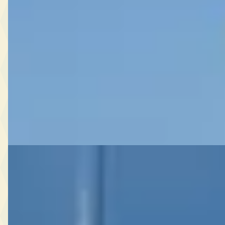
3.9 V8 HELE
€ 185.888
v.a. € 3.940/mnd
2020 · 69.588 km · Benzine · Automaat
Du Parc Luxury Cars & Art
· Oisterwijk
4,6
(
114
)
Bekijk aanbieding →
Vergelijk
Ferrari Purosangue
·
2025
6.5 V12
€ 628.888
2025 · 8.359 km · Benzine · Automaat