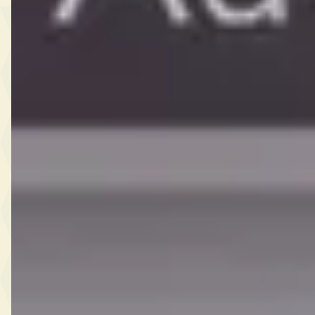
REDACTIE-OORDEEL
Ferrari is in augustus 2026 een van de meest
exclusieve merken in Nederland, met een
mediaan vraagprijs van EUR 279.950 en 92%
van het aanbod onder de 80.000 kilometer.
Veelgestelde vragen over Ferrari occasions
Wat is de gemiddelde prijs van een tweedehands
Ferrari?
Hoeveel tweedehands Ferrari auto's zijn er te koop?