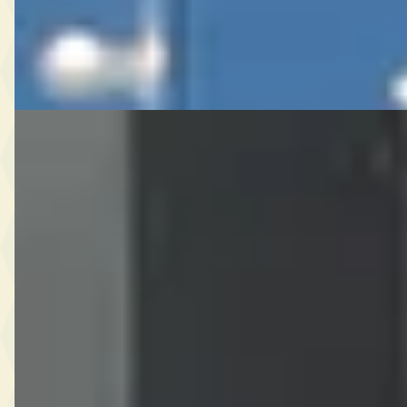
Du Parc Luxury Cars & Art
· Oisterwijk
4,6
(
114
)
Bekijk aanbieding →
Vergelijk
G
Ferrari 360
·
2004
2004 kopen
€ 25.750
v.a. € 546/mnd
2004 · 117.370 km · Benzine · Handgeschakeld
Autobedrijf met bijzondere auto's
· Sint-Oedenrode
5,0
(
56
)
Bekijk aanbieding →
Vergelijk