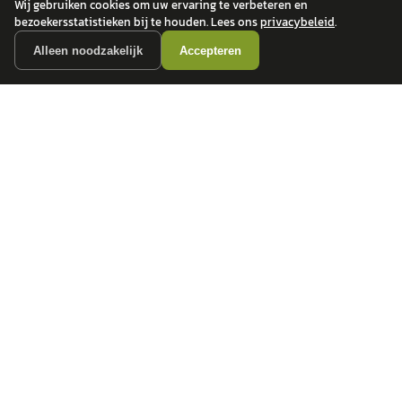
Wij gebruiken cookies om uw ervaring te verbeteren en
bezoekersstatistieken bij te houden. Lees ons
privacybeleid
.
POPULAIRE MERKEN
Alleen noodzakelijk
Accepteren
Volkswagen
Vind jouw volgende auto bij
Toyota
betrouwbare dealers.
BMW
Mercedes-Benz
Audi
Ford
Opel
Peugeot
ONTDEK
CONTACT
Auto's
info@
autokopen.nl
+31 53 208 4490
Nieuws
Josink Maatweg 43
Marktdata
7545 PS Enschede
Auto's per regio