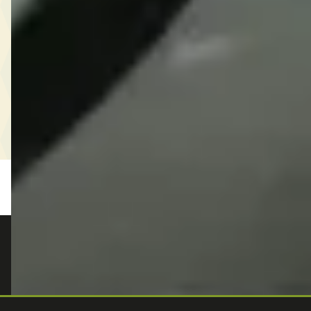
autokopen.nl geeft geen financieel advies en is niet bevoegd om vragen over
financiële producten te beantwoorden. Wij verwijzen door naar erkende, AFM-
vergunde partners.