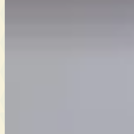
Welke Ferrari modellen zijn er als occasion te koop?
Wat is de goedkoopste tweedehands Ferrari?
Is een tweedehands Ferrari een goede koop?
Wat is een realistisch budget voor een tweedehands
Ferrari?