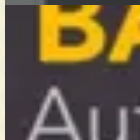
Ferrari F430
·
2005
4.3 V8
€ 109.777
v.a. € 2.327/mnd
2005 · 86.478 km · Benzine · Automaat
Emile Bakker
· Nieuw-Weerdinge
4,7
(
106
)
Bekijk aanbieding →
Vergelijk
Bekijk alle
121
Ferrari
occasions →