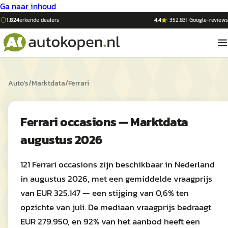
Ga naar inhoud
1.824
erkende dealers
4,4
·
352.831
Google-reviews
Auto's
/
Marktdata
/
Ferrari
Ferrari occasions — Marktdata
augustus 2026
121 Ferrari occasions zijn beschikbaar in Nederland
in augustus 2026, met een gemiddelde vraagprijs
van EUR 325.147 — een stijging van 0,6% ten
opzichte van juli. De mediaan vraagprijs bedraagt
EUR 279.950, en 92% van het aanbod heeft een