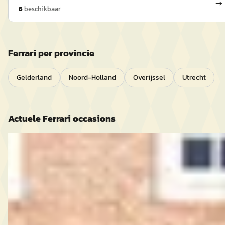
→
6
beschikbaar
Ferrari
per provincie
Gelderland
Noord-Holland
Overijssel
Utrecht
Actuele
Ferrari
occasions
Ferrari Mondial
·
1983
8 2+2
€ 74.995
v.a. € 1.590/mnd
1983 · 55.275 km · Benzine · Handgeschakeld