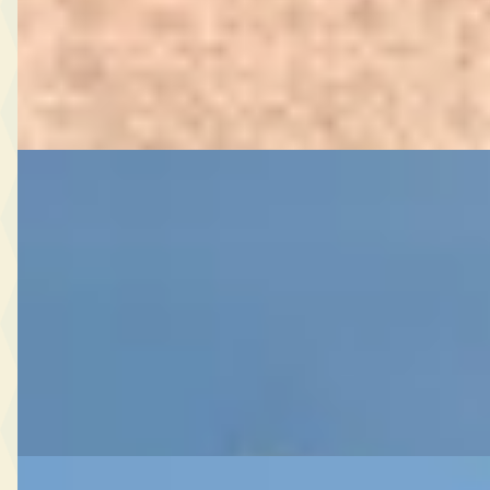
Vakgarage Middelwout
· Alphen A/d Rijn
Bekijk aanbieding →
Vergelijk
Ferrari Purosangue
·
2024
6.5 V12
€ 629.888
2024 · 14.524 km · Benzine · Automaat
Du Parc Luxury Cars & Art
· Oisterwijk
4,6
(
114
)
Bekijk aanbieding →
Vergelijk
Ferrari Roma
·
2020