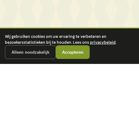
Wij gebruiken cookies om uw ervaring te verbeteren en
bezoekersstatistieken bij te houden. Lees ons
privacybeleid
.
Alleen noodzakelijk
Accepteren
autokopen.nl geeft geen financieel advies en is niet bevoegd om vragen over
financiële producten te beantwoorden. Wij verwijzen door naar erkende, AFM-
vergunde partners.
POPULAIRE MERKEN
Volkswagen
Vind jouw volgende auto bij
Toyota
betrouwbare dealers.
BMW