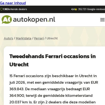
Ga naar inhoud
1.963
erkende dealers
4,4
·
352.721
Google-reviews
Auto's
/
Marktdata
/
Ferrari
/
Utrecht
Tweedehands
Ferrari
occasions in
Utrecht
15 Ferrari occasions zijn beschikbaar in Utrecht in
juli 2026, met een gemiddelde vraagprijs van EUR
369.843. De mediaan vraagprijs bedraagt EUR
364.900, terwijl de gemiddelde kilometerstand
20.037 km is. Er zijn 2 dealers die deze modellen