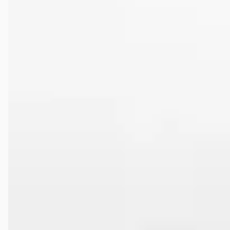
tweedehands Ferrari 488?
Wat is het prijsbereik van een tweedehands Ferrari 488?
Wat kost de duurste tweedehands Ferrari 488 op
autokopen.nl?
Hoeveel kilometer mag een tweedehands Ferrari 488
hebben?
Wat is een faire vraagprijs voor een tweedehands
Ferrari 488?