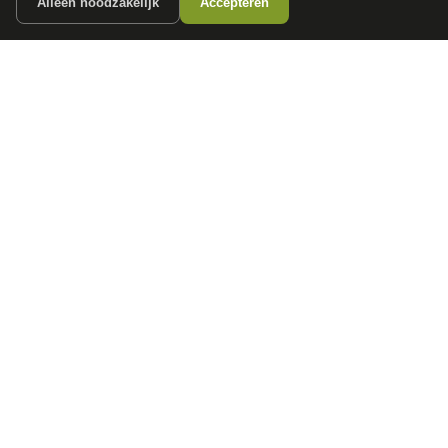
Alleen noodzakelijk
Accepteren
POPULAIRE MERKEN
Volkswagen
Vind jouw volgende auto bij
Toyota
betrouwbare dealers.
BMW
Mercedes-Benz
Audi
Ford
Opel
Peugeot
ONTDEK
CONTACT
Auto's
info@
autokopen.nl
+31 53 208 4490
Nieuws
Josink Maatweg 43