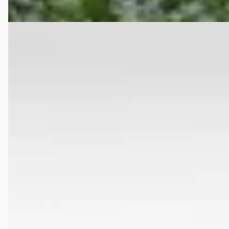
Vergelijk
G
Ferrari 488
·
2018
Challenge ~Ferrari Munsterhuis~
€ 189.500
v.a. € 4.017/mnd
2018 · 11.797 km · Benzine · Handgeschakeld
Munsterhuis Sportscars
· Hengelo
4,5
(
336
)
Bekijk aanbieding →
Vergelijk
Veelgestelde vragen over de Ferrari 488