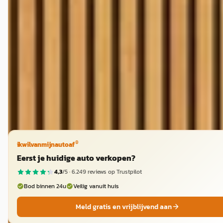
€ 204.800
v.a. € 4.341/mnd
2019 · 35.620 km · Benzine · Automaat
GAM cars
· Naarden
4,7
(
121
)
Bekijk aanbieding →
Vergelijk
®
ikwilvanmijnautoaf
Eerst je huidige auto verkopen?
4,3
/5 ·
6.249
reviews op Trustpilot
Bod binnen 24u
Veilig vanuit huis
Meld gratis en vrijblijvend aan