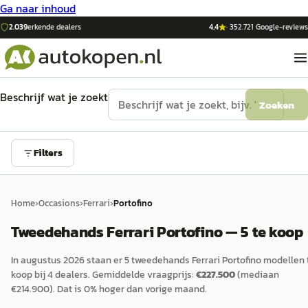
Ga naar inhoud
2.039
erkende dealers
4,4
·
352.721
Google-reviews
Beschrijf wat je zoekt
Zoeken
Filters
Home
›
Occasions
›
Ferrari
›
Portofino
Tweedehands Ferrari Portofino — 5 te koop
In
augustus 2026
staan er
5
tweedehands
Ferrari
Portofino
modellen 
koop bij
4
dealers.
Gemiddelde vraagprijs:
€
227.500
(mediaan
€
214.900
).
Dat is
0
%
hoger
dan vorige maand.