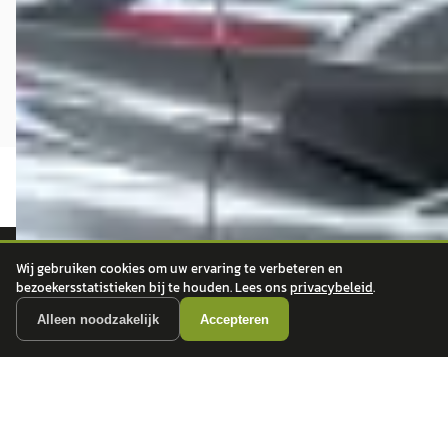
Wij gebruiken cookies om uw ervaring te verbeteren en
autokopen.nl geeft geen financieel advies en is niet bevoegd om vragen over
bezoekersstatistieken bij te houden. Lees ons
privacybeleid
.
financiële producten te beantwoorden. Wij verwijzen door naar erkende, AFM-
Alleen noodzakelijk
Accepteren
vergunde partners.
POPULAIRE MERKEN
Volkswagen
Vind jouw volgende auto bij