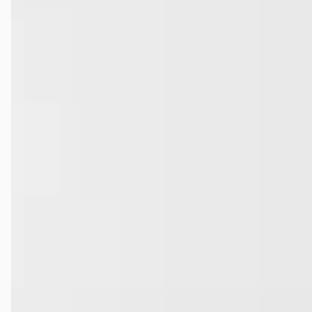
Wat is een goede kilometerstand voor een Ferrari
Portofino?
Bij hoeveel dealers in Nederland kan ik een
tweedehands Ferrari Portofino kopen?
Krijg ik garantie op een tweedehands Ferrari Portofino?
Kan ik een tweedehands Ferrari Portofino financieren?
Waar moet ik op letten bij de aankoop van een
tweedehands Ferrari Portofino?
Wat is het prijsbereik van een tweedehands Ferrari
Portofino?