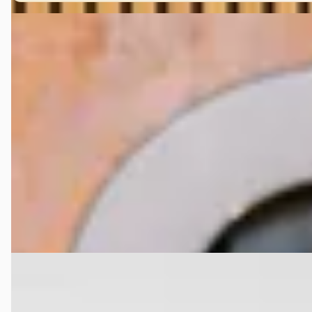
G
Ferrari Portofino
·
2018
3.9 V8 HELE
€ 212.900
v.a. € 4.513/mnd
2018 · 42.364 km · Benzine · Automaat
VDM Cars
· Houten
4,1
(
13
)
Bekijk aanbieding →
Vergelijk
G
Ferrari Portofino
·
2024
M ~Ferrari Munsterhuis~