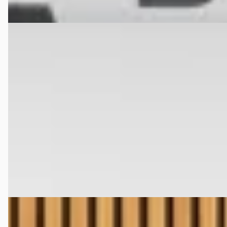
Vergelijk
G
Ferrari Portofino
·
2020
~Ferrari Munsterhuis~
€ 214.900
v.a. € 4.555/mnd
2020 · 17.355 km · Benzine · Handgeschakeld
Munsterhuis Sportscars
· Hengelo
4,5
(
336
)
Bekijk aanbieding →
Vergelijk
Ferrari Portofino
·
2019
3.9 V8 HELE