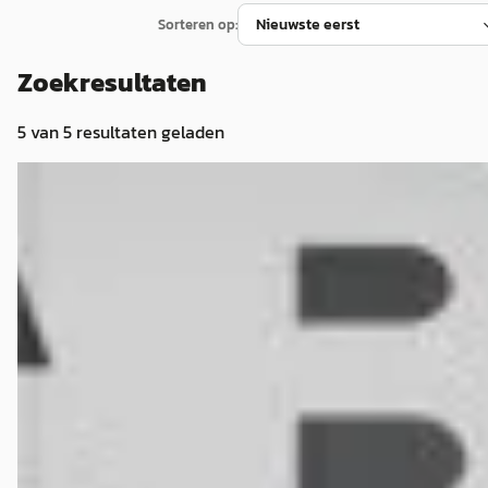
Sorteren op:
Zoekresultaten
5
van
5
resultaten geladen
G
Ferrari Portofino
·
2020
3.9 V8 HELE Atelier car Carbon CLANCK
€ 214.950
v.a. € 4.556/mnd
2020 · 35.000 km · Benzine · Automaat
Always Better Cars
· Veghel
4,3
(
103
)
Bekijk aanbieding →