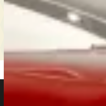
autokopen.nl geeft geen financieel advies en is niet bevoegd om vragen over
financiële producten te beantwoorden. Wij verwijzen door naar erkende, AFM-
vergunde partners.