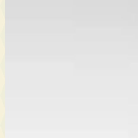
Ferrari Purosangue
·
2026
~Ferrari Munsterhuis~
€ 683.500
2026 · 3.010 km · Benzine · Automaat
Munsterhuis Sportscars
· Hengelo
4,5
(
336
)
363 dagen geleden geplaatst
Bekijk aanbieding →
Vergelijk
Bekijk alle
117
Ferrari
occasions →