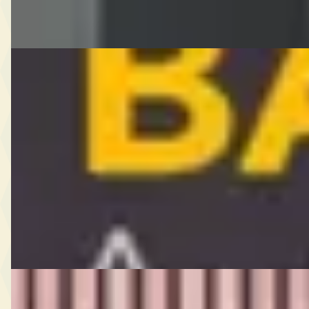
Vergelijk
Ferrari F430
·
2005
4.3 V8
€ 109.777
v.a. € 2.327/mnd
2005 · 86.478 km · Benzine · Automaat
Emile Bakker
· Nieuw-Weerdinge
4,7
(
106
)
Bekijk aanbieding →
Vergelijk
G
Ferrari Roma Spider
·
2024