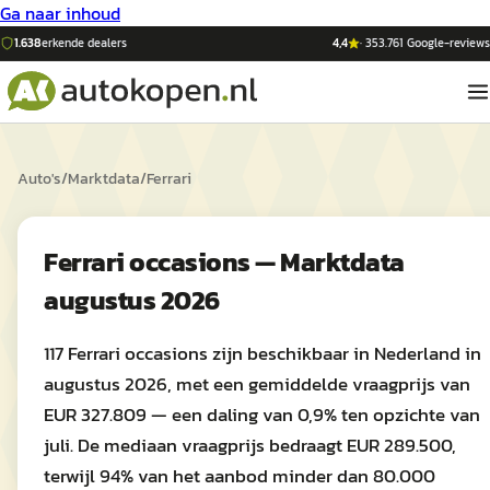
Ga naar inhoud
1.638
erkende dealers
4,4
·
353.761
Google-reviews
Auto's
/
Marktdata
/
Ferrari
Ferrari occasions — Marktdata
augustus 2026
117 Ferrari occasions zijn beschikbaar in Nederland in
augustus 2026, met een gemiddelde vraagprijs van
EUR 327.809 — een daling van 0,9% ten opzichte van
juli. De mediaan vraagprijs bedraagt EUR 289.500,
terwijl 94% van het aanbod minder dan 80.000