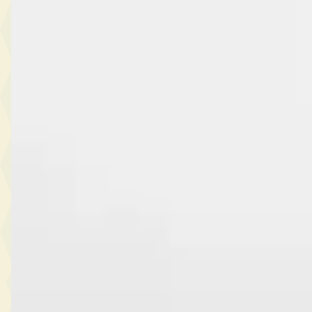
Hoeveel tweedehands Ferrari auto's zijn er te koop?
Welke Ferrari modellen zijn er als occasion te koop?
Wat is de goedkoopste tweedehands Ferrari?
Is een tweedehands Ferrari een goede koop?
Wat is een realistisch budget voor een tweedehands
Ferrari?