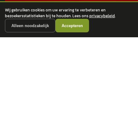
Wij gebruiken cookies om uw ervaring te verbeteren en
bezoekersstatistieken bij te houden. Lees ons
privacybeleid
.
POPULAIRE MERKEN
Alleen noodzakelijk
Accepteren
Volkswagen
Vind jouw volgende auto bij
Toyota
betrouwbare dealers.
BMW
Mercedes-Benz
Audi
Ford
Opel
Peugeot
ONTDEK
CONTACT
Auto's
info@
autokopen.nl
+31 53 208 4490
Nieuws
Josink Maatweg 43
Marktdata