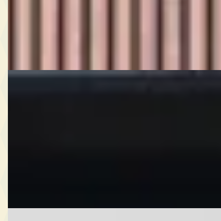
House of Cars
· Eindhoven
4,8
(
741
)
Bekijk aanbieding →
Vergelijk
Ferrari 0
·
2024
6.5 V12
€ 745.000
2024 · 3.456 km · Benzine · Automaat
Thijs Timmermans
· Waardenburg
4,7
(
179
)
Bekijk aanbieding →
Vergelijk
G