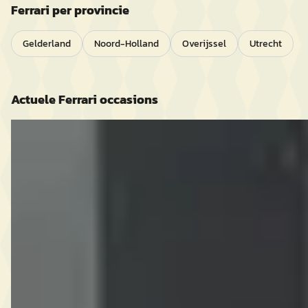
Ferrari
per provincie
Gelderland
Noord-Holland
Overijssel
Utrecht
Actuele
Ferrari
occasions
G
Ferrari 360
·
2004
2004 kopen
€ 25.750
v.a. € 546/mnd
2004 · 117.370 km · Benzine · Handgeschakeld
Autobedrijf met bijzondere auto's
· Sint-Oedenrode
5,0
(
56
)
Bekijk aanbieding →