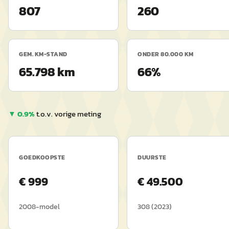
807
260
GEM. KM-STAND
ONDER 80.000 KM
65.798 km
66%
▼
0.9
%
t.o.v. vorige meting
GOEDKOOPSTE
DUURSTE
€
999
€
49.500
2008
-model
308
(
2023
)