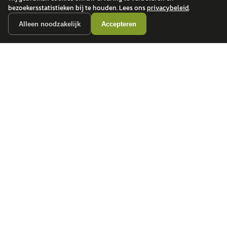
bezoekersstatistieken bij te houden. Lees ons
privacybeleid
.
Alleen noodzakelijk
Accepteren
autokopen.nl geeft geen financieel advies en is niet bevoegd om vragen over
financiële producten te beantwoorden. Wij verwijzen door naar erkende, AFM-
vergunde partners.
POPULAIRE MERKEN
Volkswagen
Vind jouw volgende auto bij
Toyota
betrouwbare dealers.
BMW
Mercedes-Benz
Audi
Ford
Opel
Peugeot