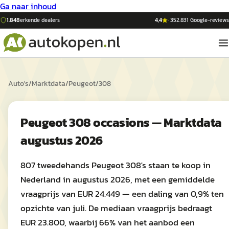
Ga naar inhoud
1.848
erkende dealers
4,4
·
352.831
Google-reviews
Auto's
/
Marktdata
/
Peugeot
/
308
Peugeot 308 occasions — Marktdata
augustus 2026
807 tweedehands Peugeot 308's staan te koop in
Nederland in augustus 2026, met een gemiddelde
vraagprijs van EUR 24.449 — een daling van 0,9% ten
opzichte van juli. De mediaan vraagprijs bedraagt
EUR 23.800, waarbij 66% van het aanbod een